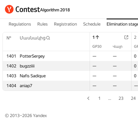
Algorithm 2018
Regulations
Rules
Registration
Schedule
Elimination stag
1
1
2
2
№
№
Մասնակից
Մասնակից
GP30
GP30
Վայր
Վայր
G
G
1401
1401
PotterSergey
PotterSergey
—
—
—
—
0
0
1402
1402
bugzziiii
bugzziiii
—
—
—
—
0
0
1403
1403
Nafis Sadique
Nafis Sadique
—
—
—
—
0
0
1404
1404
aniap7
aniap7
—
—
—
—
—
—
1
…
23
24
© 2013–2026
Yandex