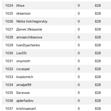
1024
1024
Илья
Илья
0
0
828
828
1025
1025
dreamzor
dreamzor
0
0
828
828
1026
1026
Nikita Volchegorskiy
Nikita Volchegorskiy
0
0
828
828
1027
1027
Денис Ивашков
Денис Ивашков
0
0
828
828
1028
1028
annaarchibasova
annaarchibasova
0
0
828
828
1029
1029
IvanDyachenko
IvanDyachenko
0
0
828
828
1030
1030
Lev55i
Lev55i
0
0
828
828
1031
1031
onymoth
onymoth
0
0
828
828
1032
1032
cscasper
cscasper
0
0
828
828
1033
1033
kvaziomich
kvaziomich
0
0
828
828
1034
1034
amaljat99
amaljat99
0
0
828
828
1035
1035
Евгения
Евгения
0
0
828
828
1036
1036
ajderfazilov
ajderfazilov
0
0
828
828
1037
1037
krishnaanaril
krishnaanaril
0
0
828
828