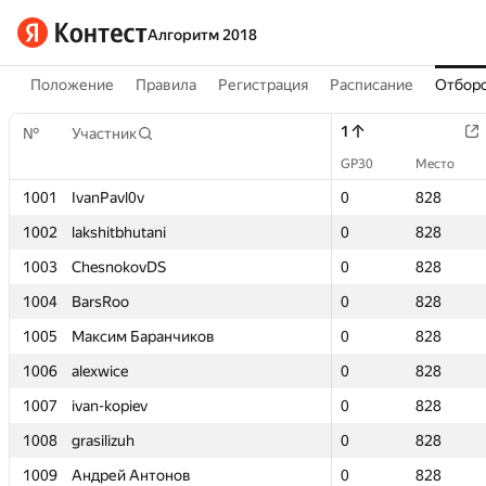
Алгоритм 2018
Положение
Правила
Регистрация
Расписание
Отборо
1
1
№
№
Участник
Участник
GP30
GP30
Место
Место
1001
1001
IvanPavl0v
IvanPavl0v
0
0
828
828
1002
1002
lakshitbhutani
lakshitbhutani
0
0
828
828
1003
1003
ChesnokovDS
ChesnokovDS
0
0
828
828
1004
1004
BarsRoo
BarsRoo
0
0
828
828
1005
1005
Максим Баранчиков
Максим Баранчиков
0
0
828
828
1006
1006
alexwice
alexwice
0
0
828
828
1007
1007
ivan-kopiev
ivan-kopiev
0
0
828
828
1008
1008
grasilizuh
grasilizuh
0
0
828
828
1009
1009
Андрей Антонов
Андрей Антонов
0
0
828
828