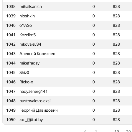
1038
1038
mihailsanich
mihailsanich
0
0
828
828
1039
1039
hloshkin
hloshkin
0
0
828
828
1040
1040
oYASo
oYASo
0
0
828
828
1041
1041
KozelkoS
KozelkoS
0
0
828
828
1042
1042
mkovalev34
mkovalev34
0
0
828
828
1043
1043
Алексей Колезнев
Алексей Колезнев
0
0
828
828
1044
1044
mikefraday
mikefraday
0
0
828
828
1045
1045
Shiz0
Shiz0
0
0
828
828
1046
1046
Ricko-x
Ricko-x
0
0
828
828
1047
1047
nadyaenerg141
nadyaenerg141
0
0
828
828
1048
1048
pustovalov.oleksii
pustovalov.oleksii
0
0
828
828
1049
1049
Георгий Давидович
Георгий Давидович
0
0
828
828
1050
1050
zxc_j@tut.by
zxc_j@tut.by
0
0
828
828
1
…
19
20