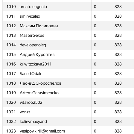
1010
1010
amato.eugenio
amato.eugenio
0
0
828
828
1011
1011
smirvicalex
smirvicalex
0
0
828
828
1012
1012
Максим Пилипович
Максим Пилипович
0
0
828
828
1013
1013
MasterGekus
MasterGekus
0
0
828
828
1014
1014
developer.oleg
developer.oleg
0
0
828
828
1015
1015
Андрей Куроптев
Андрей Куроптев
0
0
828
828
1016
1016
kriwitzckaya2011
kriwitzckaya2011
0
0
828
828
1017
1017
Saeed.Odak
Saeed.Odak
0
0
828
828
1018
1018
Леонид Скороспелов
Леонид Скороспелов
0
0
828
828
1019
1019
Artem Gerasimencko
Artem Gerasimencko
0
0
828
828
1020
1020
vitalioo2502
vitalioo2502
0
0
828
828
1021
1021
vonzz
vonzz
0
0
828
828
1022
1022
kolievmaxyand
kolievmaxyand
0
0
828
828
1023
1023
yesipov.kirill@gmail.com
yesipov.kirill@gmail.com
0
0
828
828