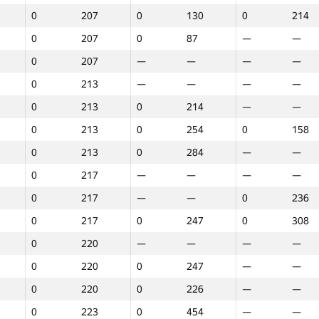
0
207
0
130
0
214
0
207
0
87
—
—
0
207
—
—
—
—
0
213
—
—
—
—
0
213
0
214
—
—
0
213
0
254
0
158
0
213
0
284
—
—
0
217
—
—
—
—
0
217
—
—
0
236
0
217
0
247
0
308
0
220
—
—
—
—
0
220
0
247
—
—
0
220
0
226
—
—
1
2
3
0
223
0
454
—
—
GP30
Место
GP30
Место
GP30
Место