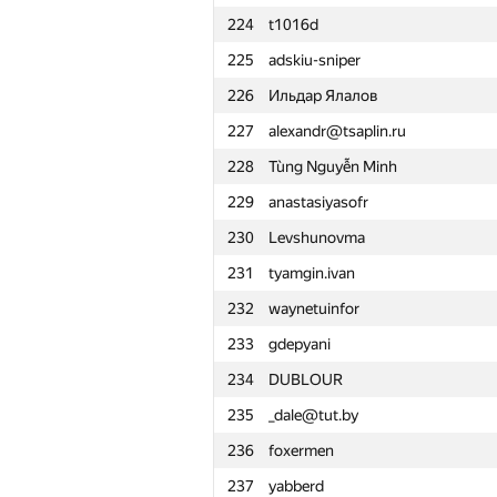
224
t1016d
201
耿健 張
225
adskiu-sniper
202
Fadi-Younes
226
Ильдар Ялалов
203
kaimakov.kirill
227
alexandr@tsaplin.ru
204
nyanspyglu
228
Tùng Nguyễn Minh
205
Zailton Sachas
229
anastasiyasofr
206
yalgor
230
Levshunovma
207
Алексей Дмитриев
231
tyamgin.ivan
208
hamlet.mikaelyan
232
waynetuinfor
209
Паша Щеснович
233
gdepyani
210
alexey.enkov
234
DUBLOUR
211
Игорь Балюк
235
_dale@tut.by
212
Hanit Banga
236
foxermen
213
scampish98
237
yabberd
214
Vladislav07112000