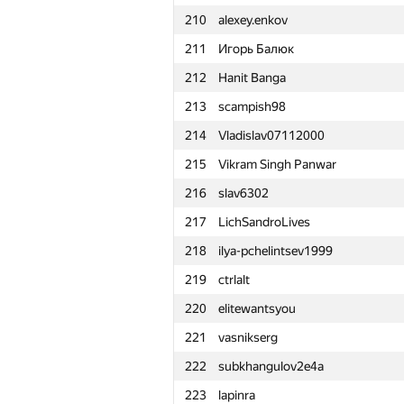
210
alexey.enkov
211
Игорь Балюк
212
Hanit Banga
213
scampish98
214
Vladislav07112000
215
Vikram Singh Panwar
216
slav6302
217
LichSandroLives
218
ilya-pchelintsev1999
219
ctrlalt
220
elitewantsyou
221
vasnikserg
222
subkhangulov2e4a
№
Участник
223
lapinra