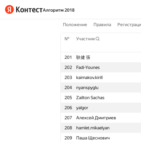
Алгоритм 2018
Положение
Правила
Регистрац
№
Участник
201
耿健 張
202
Fadi-Younes
203
kaimakov.kirill
204
nyanspyglu
205
Zailton Sachas
206
yalgor
207
Алексей Дмитриев
208
hamlet.mikaelyan
209
Паша Щеснович