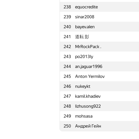
238
equocredite
215
Vikram Singh Panwar
239
sinar2008
216
slav6302
240
bayev.alen
217
LichSandroLives
241
道耘 彭
218
ilya-pchelintsev1999
242
MrRockPack .
219
ctrlalt
243
po2013ly
220
elitewantsyou
244
an.jaguar1996
221
vasnikserg
245
Anton Yermilov
222
subkhangulov2e4a
246
nukeykt
223
lapinra
247
kamil.khadiev
224
t1016d
248
lizhusong922
225
adskiu-sniper
249
mohsasa
226
Ильдар Ялалов
250
Андрей Гейн
227
alexandr@tsaplin.ru
228
Tùng Nguyễn Minh