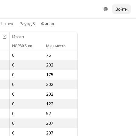
Войти
L-трек
Раунд 3
Финал
Итого
NGP30 Sum
Мин. место
0
75
0
202
0
175
0
202
0
202
0
122
0
52
0
207
0
207