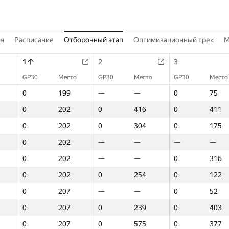
ия
Расписание
Отборочный этап
Оптимизационный трек
M
1
2
3
GP30
Место
GP30
Место
GP30
Место
0
199
—
—
0
75
0
202
0
416
0
411
0
202
0
304
0
175
0
202
—
—
—
—
0
202
—
—
0
316
0
202
0
254
0
122
0
207
—
—
0
52
0
207
0
239
0
403
0
207
0
575
0
377