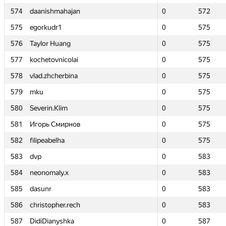
574
574
daanishmahajan
daanishmahajan
0
0
572
572
575
575
egorkudr1
egorkudr1
0
0
575
575
576
576
Taylor Huang
Taylor Huang
0
0
575
575
577
577
kochetovnicolai
kochetovnicolai
0
0
575
575
578
578
vlad.zhcherbina
vlad.zhcherbina
0
0
575
575
579
579
mku
mku
0
0
575
575
580
580
Severin.Klim
Severin.Klim
0
0
575
575
581
581
Игорь Смирнов
Игорь Смирнов
0
0
575
575
582
582
filipeabelha
filipeabelha
0
0
575
575
583
583
dvp
dvp
0
0
583
583
584
584
neonomaly.x
neonomaly.x
0
0
583
583
585
585
dasunr
dasunr
0
0
583
583
586
586
christopher.rech
christopher.rech
0
0
583
583
587
587
DidiDianyshka
DidiDianyshka
0
0
587
587