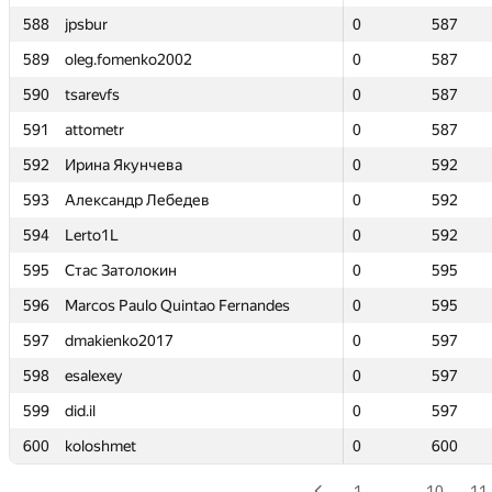
588
588
jpsbur
jpsbur
0
0
587
587
589
589
oleg.fomenko2002
oleg.fomenko2002
0
0
587
587
590
590
tsarevfs
tsarevfs
0
0
587
587
591
591
attometr
attometr
0
0
587
587
592
592
Ирина Якунчева
Ирина Якунчева
0
0
592
592
593
593
Александр Лебедев
Александр Лебедев
0
0
592
592
594
594
Lerto1L
Lerto1L
0
0
592
592
595
595
Стас Затолокин
Стас Затолокин
0
0
595
595
596
596
Marcos Paulo Quintao Fernandes
Marcos Paulo Quintao Fernandes
0
0
595
595
597
597
dmakienko2017
dmakienko2017
0
0
597
597
598
598
esalexey
esalexey
0
0
597
597
599
599
did.il
did.il
0
0
597
597
600
600
koloshmet
koloshmet
0
0
600
600
1
…
10
11