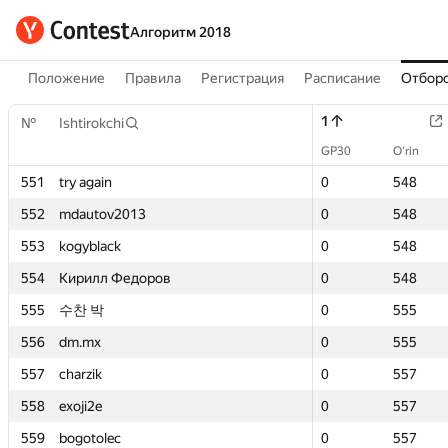
Алгоритм 2018
Положение
Правила
Регистрация
Расписание
Отборо
1
1
№
№
Ishtirokchi
Ishtirokchi
GP30
GP30
O‘rin
O‘rin
551
551
try again
try again
0
0
548
548
552
552
mdautov2013
mdautov2013
0
0
548
548
553
553
kogyblack
kogyblack
0
0
548
548
554
554
Кирилл Федоров
Кирилл Федоров
0
0
548
548
555
555
수찬 박
수찬 박
0
0
555
555
556
556
dm.mx
dm.mx
0
0
555
555
557
557
charzik
charzik
0
0
557
557
558
558
exoji2e
exoji2e
0
0
557
557
559
559
bogotolec
bogotolec
0
0
557
557