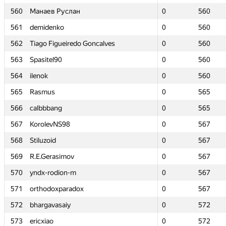
560
560
Манаев Руслан
Манаев Руслан
0
0
560
560
561
561
demidenko
demidenko
0
0
560
560
562
562
Tiago Figueiredo Goncalves
Tiago Figueiredo Goncalves
0
0
560
560
563
563
Spasitel90
Spasitel90
0
0
560
560
564
564
ilenok
ilenok
0
0
560
560
565
565
Rasmus
Rasmus
0
0
565
565
566
566
calbbbang
calbbbang
0
0
565
565
567
567
KorolevNS98
KorolevNS98
0
0
567
567
568
568
Stiluzoid
Stiluzoid
0
0
567
567
569
569
R.E.Gerasimov
R.E.Gerasimov
0
0
567
567
570
570
yndx-rodion-m
yndx-rodion-m
0
0
567
567
571
571
orthodoxparadox
orthodoxparadox
0
0
567
567
572
572
bhargavasaiy
bhargavasaiy
0
0
572
572
573
573
ericxiao
ericxiao
0
0
572
572