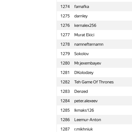
1274
famafka
1251
Амиржан Орал
1275
darnley
1252
Kuanyshbai.Aybar
1276
kernalex256
1253
percywtc
1277
Murat Ekici
1254
darlam
1278
namnefternamn
1255
podzyuban
1279
Sokolov
1256
x-kolesn
1280
Mr.jexembayev
1257
BaturaDim
1281
DKolodzey
1258
mahmoudgawad
1282
Teh Game Of Thrones
1259
halin.george
1283
Denzed
1260
evseev.oa
1284
peter.alexeev
1261
mibig
1285
lkmaks126
1262
psmao20000
1286
Leemur-Anton
1263
nikita.leventiev
1287
r.mikhniuk
1264
expl0si0nn