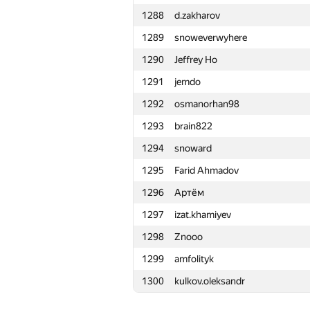
1288
d.zakharov
1265
Роман Соколов
1289
snoweverwyhere
1266
bivstroganov
1290
Jeffrey Ho
1267
amlansaha
1291
jemdo
1268
Данил Безенов
1292
osmanorhan98
1269
surfaceactivesubstance
1293
brain822
1270
Наталья Гинзбург
1294
snoward
1271
Viktor Tarannikov
1295
Farid Ahmadov
1272
Shpakovskij.denis
1296
Артём
1273
a.basmanov
1297
izat.khamiyev
1274
famafka
1298
Znooo
1275
darnley
1299
amfolityk
1276
kernalex256
1300
kulkov.oleksandr
1277
Murat Ekici
1278
namnefternamn