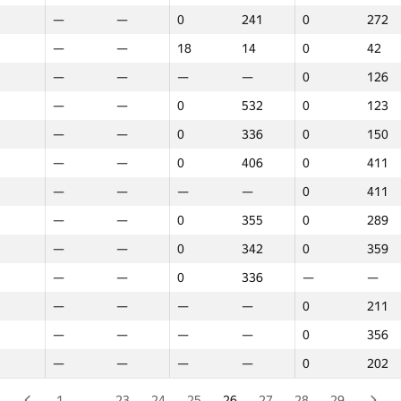
—
—
0
241
0
272
—
—
0
217
—
—
—
—
18
14
0
42
—
—
0
575
0
411
—
—
—
—
0
126
—
—
—
—
0
291
—
—
0
532
0
123
—
—
0
201
0
121
—
—
0
336
0
150
—
—
—
—
0
411
—
—
0
406
0
411
—
—
0
220
—
—
—
—
—
—
0
411
—
—
0
320
—
—
—
—
0
355
0
289
—
—
0
114
0
81
—
—
0
342
0
359
—
—
0
505
—
—
—
—
0
336
—
—
—
—
0
87
—
—
—
—
—
—
0
211
—
—
0
205
—
—
—
—
—
—
0
356
—
—
0
114
0
97
—
—
—
—
0
202
—
—
—
—
0
94
—
—
0
122
0
378
1
…
23
24
25
26
27
28
29