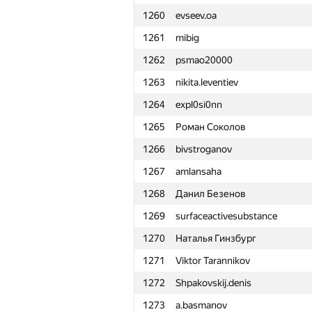
1260
evseev.oa
1261
mibig
1262
psmao20000
1263
nikita.leventiev
1264
expl0si0nn
1265
Роман Соколов
1266
bivstroganov
1267
amlansaha
1268
Данил Безенов
1269
surfaceactivesubstance
1270
Наталья Гинзбург
1271
Viktor Tarannikov
1272
Shpakovskij.denis
№
Ishtirokchi
1273
a.basmanov