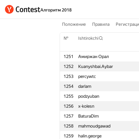
Алгоритм 2018
Положение
Правила
Регистрац
№
Ishtirokchi
1251
Амиржан Орал
1252
Kuanyshbai.Aybar
1253
percywtc
1254
darlam
1255
podzyuban
1256
x-kolesn
1257
BaturaDim
1258
mahmoudgawad
1259
halin.george