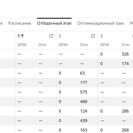
ия
Расписание
Отборочный этап
Оптимизационный трек
M
1
2
3
GP30
O‘rin
GP30
O‘rin
GP30
O‘rin
—
—
—
—
0
326
—
—
—
—
0
174
—
—
0
63
—
—
—
—
0
177
—
—
—
—
0
575
—
—
—
—
0
488
—
—
—
—
0
124
0
286
—
—
0
439
—
—
—
—
0
163
0
268