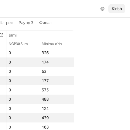
Kirish
L-трек
Раунд 3
Финал
Jami
NGP30 Sum
Minimal o‘rin
0
326
0
174
0
63
0
177
0
575
0
488
0
124
0
439
0
163