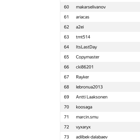
60
makarselivanov
61
ariacas
62
a2ei
63
tmt514
64
ItsLastDay
65
Copymaster
66
cki86201
67
Rayker
68
lebronua2013
69
Antti Laaksonen
70
koosaga
71
marcin.smu
72
vyxaryx
№
Қатысушы
73
adilbek-dalabaev