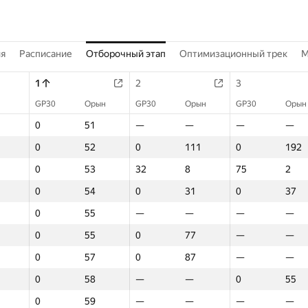
ия
Расписание
Отборочный этап
Оптимизационный трек
M
1
2
3
GP30
Орын
GP30
Орын
GP30
Орын
0
51
—
—
—
—
0
52
0
111
0
192
0
53
32
8
75
2
0
54
0
31
0
37
0
55
—
—
—
—
0
55
0
77
—
—
0
57
0
87
—
—
0
58
—
—
0
55
0
59
—
—
—
—