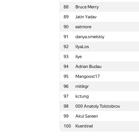
88
Bruce Merry
65
Copymaster
89
Jatin Yadav
66
cki86201
90
eatmore
67
Rayker
91
danya.smelskiy
68
lebronua2013
92
IlyaLos
69
Antti Laaksonen
93
ilye
70
koosaga
94
Adrian Budau
71
marcin.smu
95
Mangoost17
72
vyxaryx
96
mitikgr
73
adilbek-dalabaev
97
kctung
74
Trung Nguyen
98
000 Anatoly Tolstobrov
75
Виталик Аксёнов
99
Akul Sareen
76
kreker-bububu
100
Kventinel
77
gvaibhav21
78
Anson Ho