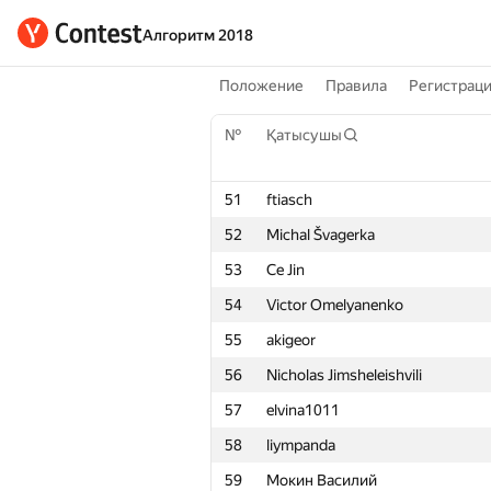
Алгоритм 2018
Положение
Правила
Регистрац
№
Қатысушы
51
ftiasch
52
Michal Švagerka
53
Ce Jin
54
Victor Omelyanenko
55
akigeor
56
Nicholas Jimsheleishvili
57
elvina1011
58
liympanda
59
Мокин Василий