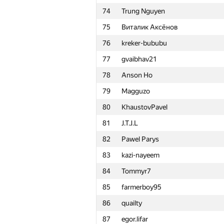
74
Trung Nguyen
51
ftiasch
75
Виталик Аксёнов
52
Michal Švagerka
76
kreker-bububu
53
Ce Jin
77
gvaibhav21
54
Victor Omelyanenko
78
Anson Ho
55
akigeor
79
Magguzo
56
Nicholas Jimsheleishvili
80
KhaustovPavel
57
elvina1011
81
J.T.J.L
58
liympanda
82
Pawel Parys
59
Мокин Василий
83
kazi-nayeem
60
makarselivanov
84
Tommyr7
61
ariacas
85
farmerboy95
62
a2ei
86
quailty
63
tmt514
87
egor.lifar
64
ItsLastDay