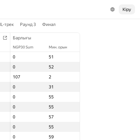
Кіру
L-трек
Раунд 3
Финал
Барлығы
NGP30 Sum
Мин. орын
0
51
0
52
107
2
0
31
0
55
0
55
0
57
0
55
0
59