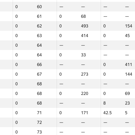
0
60
—
—
—
—
0
61
0
68
—
—
0
62
0
493
0
154
0
63
0
414
0
45
0
64
—
—
—
—
0
64
0
33
—
—
0
66
—
—
0
411
0
67
0
273
0
144
0
68
—
—
—
—
0
68
0
220
0
69
0
68
—
—
8
23
0
71
0
171
42.5
5
0
72
—
—
—
—
1
2
3
0
73
—
—
—
—
GP30
Орын
GP30
Орын
GP30
Орын