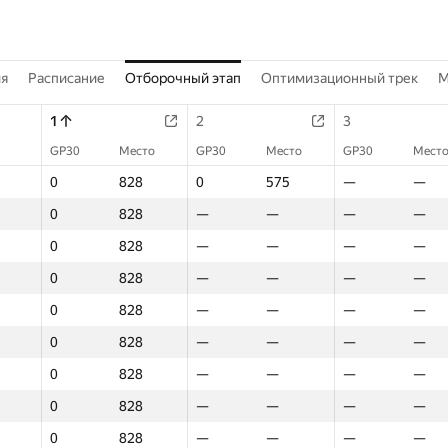
ия
Расписание
Отборочный этап
Оптимизационный трек
M
1
2
3
GP30
Место
GP30
Место
GP30
Мест
0
828
0
575
—
—
0
828
—
—
—
—
0
828
—
—
—
—
0
828
—
—
—
—
0
828
—
—
—
—
0
828
—
—
—
—
0
828
—
—
—
—
0
828
—
—
—
—
0
828
—
—
—
—