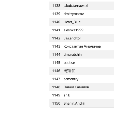
1138
jakub.tarnawski
1115
ftmw
1139
dmitrymatov
1116
Rohit Ranjan
1140
Heart_Blue
1117
yushkevichaleks
1141
aleshka1999
1118
GeometryContest
1142
vas.and.tor
1119
ISmirn0ff
1143
Константин Амеличев
1120
humanisto
1144
timuratshin
1121
ya.z-rjkz
1145
padese
1122
Quốc Cường Trần
1146
鸿翔 任
1123
RDimon2912
1147
sementry
1124
mercuri30
1148
Павел Савилов
1125
Валера Камеко
1149
shik
1126
aangairbender
1150
Shanin.Andrii
1127
harhro94
1128
Maxim Velikanov