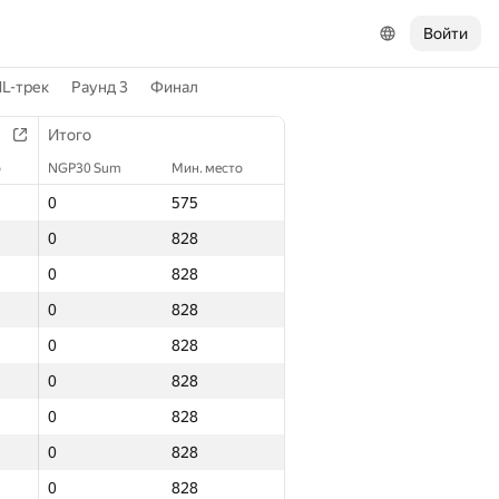
Войти
L-трек
Раунд 3
Финал
Итого
о
NGP30 Sum
Мин. место
0
575
0
828
0
828
0
828
0
828
0
828
0
828
0
828
0
828