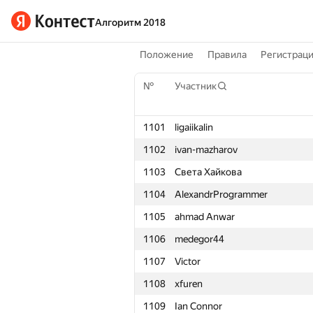
Алгоритм 2018
Положение
Правила
Регистрац
№
Участник
1101
ligaiikalin
1102
ivan-mazharov
1103
Света Хайкова
1104
AlexandrProgrammer
1105
ahmad Anwar
1106
medegor44
1107
Victor
1108
xfuren
1109
Ian Connor