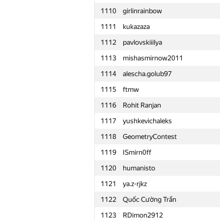
1110
girlinrainbow
1111
kukazaza
1112
pavlovskiiilya
1113
mishasmirnow2011
1114
alescha.golub97
1115
ftmw
1116
Rohit Ranjan
1117
yushkevichaleks
1118
GeometryContest
1119
ISmirn0ff
1120
humanisto
1121
ya.z-rjkz
1122
Quốc Cường Trần
№
Участник
1123
RDimon2912