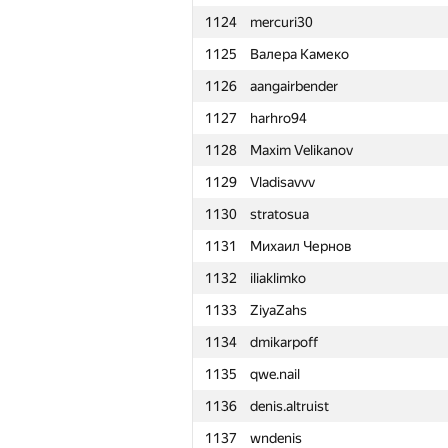
1124
mercuri30
1101
ligaiikalin
1125
Валера Камеко
1102
ivan-mazharov
1126
aangairbender
1103
Света Хайкова
1127
harhro94
1104
AlexandrProgrammer
1128
Maxim Velikanov
1105
ahmad Anwar
1129
Vladisavvv
1106
medegor44
1130
stratosua
1107
Victor
1131
Михаил Чернов
1108
xfuren
1132
iliaklimko
1109
Ian Connor
1133
ZiyaZahs
1110
girlinrainbow
1134
dmikarpoff
1111
kukazaza
1135
qwe.nail
1112
pavlovskiiilya
1136
denis.altruist
1113
mishasmirnow2011
1137
wndenis
1114
alescha.golub97