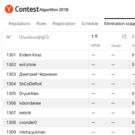
Algorithm 2018
Regulations
Rules
Registration
Schedule
Elimination stag
1
1
2
2
№
№
Մասնակից
Մասնակից
GP30
GP30
Վայր
Վայր
G
G
1301
1301
Erdem Kiraz
Erdem Kiraz
—
—
—
—
0
0
1302
1302
evil.stivie
evil.stivie
—
—
—
—
0
0
1303
1303
Дмитрий Чернякин
Дмитрий Чернякин
—
—
—
—
1304
1304
ShCoDeRoK
ShCoDeRoK
—
—
—
—
1305
1305
DryukAlex
DryukAlex
—
—
—
—
0
0
1306
1306
ivbondarew
ivbondarew
—
—
—
—
0
0
1307
1307
kettrik
kettrik
—
—
—
—
0
0
1308
1308
cvonder0
cvonder0
—
—
—
—
0
0
1309
1309
misha.yutman
misha.yutman
—
—
—
—
0
0