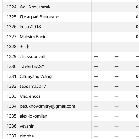
1324
1324
Adil Abdurrazaklı
Adil Abdurrazaklı
—
—
—
—
0
0
1325
1325
Дмитрий Винокуров
Дмитрий Винокуров
—
—
—
—
0
0
1326
1326
kusas2018
kusas2018
—
—
—
—
0
0
1327
1327
Maksim Banin
Maksim Banin
—
—
—
—
0
0
1328
1328
五 小
五 小
—
—
—
—
1329
1329
zhussupovali
zhussupovali
—
—
—
—
1330
1330
TakeETEASY
TakeETEASY
—
—
—
—
1331
1331
Chunyang Wang
Chunyang Wang
—
—
—
—
0
0
1332
1332
taosama2017
taosama2017
—
—
—
—
1333
1333
Vladlenkos
Vladlenkos
—
—
—
—
0
0
1334
1334
petukhov.dmitry@gmail.com
petukhov.dmitry@gmail.com
—
—
—
—
0
0
1335
1335
alex-lokomilan
alex-lokomilan
—
—
—
—
0
0
1336
1336
yevshin
yevshin
—
—
—
—
1337
1337
zimpha
zimpha
—
—
—
—