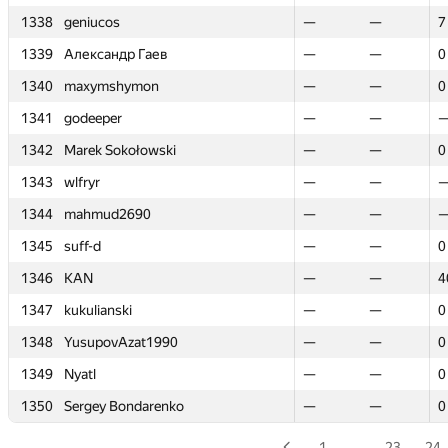
1338
1338
geniucos
geniucos
—
—
—
—
7
7
1339
1339
Александр Гаев
Александр Гаев
—
—
—
—
0
0
1340
1340
maxymshymon
maxymshymon
—
—
—
—
0
0
1341
1341
godeeper
godeeper
—
—
—
—
1342
1342
Marek Sokołowski
Marek Sokołowski
—
—
—
—
0
0
1343
1343
wlfryr
wlfryr
—
—
—
—
1344
1344
mahmud2690
mahmud2690
—
—
—
—
1345
1345
suff-d
suff-d
—
—
—
—
0
0
1346
1346
KAN
KAN
—
—
—
—
4
4
1347
1347
kukulianski
kukulianski
—
—
—
—
0
0
1348
1348
YusupovAzat1990
YusupovAzat1990
—
—
—
—
0
0
1349
1349
Nyatl
Nyatl
—
—
—
—
0
0
1350
1350
Sergey Bondarenko
Sergey Bondarenko
—
—
—
—
0
0
1
…
23
24