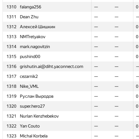
1310
1310
falanga256
falanga256
—
—
—
—
0
0
1311
1311
Dean Zhu
Dean Zhu
—
—
—
—
1312
1312
Алексей Шишкин
Алексей Шишкин
—
—
—
—
0
0
1313
1313
NMTretyakov
NMTretyakov
—
—
—
—
0
0
1314
1314
mark.nagovitzin
mark.nagovitzin
—
—
—
—
0
0
1315
1315
pushind00
pushind00
—
—
—
—
0
0
1316
1316
grishutin.ai@diht.yaconnect.com
grishutin.ai@diht.yaconnect.com
—
—
—
—
1317
1317
cezarnik2
cezarnik2
—
—
—
—
1318
1318
Nike_VML
Nike_VML
—
—
—
—
0
0
1319
1319
Руслан Выродов
Руслан Выродов
—
—
—
—
0
0
1320
1320
super.hero27
super.hero27
—
—
—
—
0
0
1321
1321
Nurlan Kenzhebekov
Nurlan Kenzhebekov
—
—
—
—
1322
1322
Yan Couto
Yan Couto
—
—
—
—
0
0
1323
1323
Michal Korbela
Michal Korbela
—
—
—
—