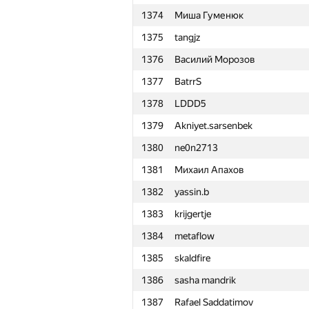
1374
Миша Гуменюк
1351
Роман Оськин
1375
tangjz
1352
gigadesu
1376
Василий Морозов
1353
cbcds
1377
BatrrS
1354
roman.bylina2007
1378
LDDD5
1355
icnhoukdsiih
1379
Akniyet.sarsenbek
1356
olymp96
1380
ne0n2713
1357
alexmir.2000
1381
Михаил Апахов
1358
polushin
1382
yassin.b
1359
romariorop
1383
krijgertje
1360
Mateus Castro
1384
metaflow
1361
Alexander Gorodnev
1385
skaldfire
1362
Barish Oksigen Namazov
1386
sasha mandrik
1363
jestiankin.boris
1387
Rafael Saddatimov
1364
sava-cska2001