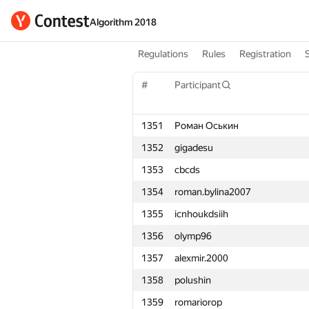
Algorithm 2018
Regulations
Rules
Registration
#
Participant
1351
Роман Оськин
1352
gigadesu
1353
cbcds
1354
roman.bylina2007
1355
icnhoukdsiih
1356
olymp96
1357
alexmir.2000
1358
polushin
1359
romariorop