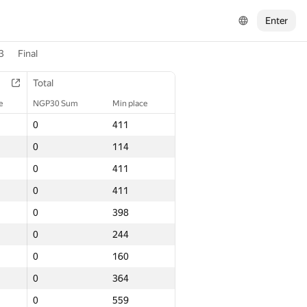
Enter
3
Final
Total
e
NGP30 Sum
Min place
0
411
0
114
0
411
0
411
0
398
0
244
0
160
0
364
0
559