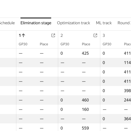
Schedule
Elimination stage
Optimization track
ML track
Round 
1
2
3
GP30
Place
GP30
Place
GP30
Plac
—
—
0
425
0
411
—
—
—
—
0
114
—
—
—
—
0
411
—
—
—
—
0
411
—
—
—
—
0
398
—
—
0
460
0
244
—
—
0
160
—
—
—
—
—
—
0
364
—
—
0
559
—
—