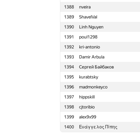
1388
nveira
1365
Xagak Galstyan
1389
ShavelVal
1366
Евгений Нефёдов
1390
Linh Nguyen
1367
deadman
1391
poul1298
1368
Ch.egor.yu
1392
kri-antonio
1369
Андрей Матюшёнок
1393
Damir Arbula
1370
Alex.PKZDL
1394
Сергей Байбаков
1371
Быстров Алексей
1395
kurabtsky
1372
kamil111998
1396
madmonkeyco
1373
arknave
1397
hippskill
1374
Миша Гуменюк
1398
cjtoribio
1375
tangjz
1399
alex9x99
1376
Василий Морозов
1400
Ευάγγελος Πίπης
1377
BatrrS
1378
LDDD5