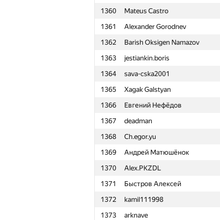
1360
Mateus Castro
1361
Alexander Gorodnev
1362
Barish Oksigen Namazov
1363
jestiankin.boris
1364
sava-cska2001
1365
Xagak Galstyan
1366
Евгений Нефёдов
1367
deadman
1368
Ch.egor.yu
1369
Андрей Матюшёнок
1370
Alex.PKZDL
1371
Быстров Алексей
1372
kamil111998
#
Participant
1373
arknave