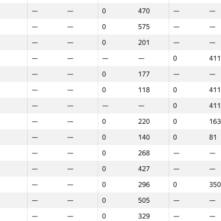
—
—
0
470
—
—
—
—
0
575
—
—
—
—
0
201
—
—
—
—
—
—
0
411
—
—
0
177
—
—
—
—
0
118
0
411
—
—
—
—
0
411
—
—
0
220
0
163
—
—
0
140
0
81
—
—
0
268
—
—
—
—
0
427
—
—
—
—
0
296
0
350
—
—
0
505
—
—
1
2
3
—
—
0
329
—
—
GP30
Place
GP30
Place
GP30
Plac