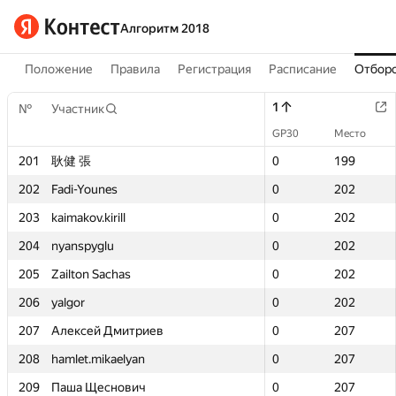
Алгоритм 2018
Положение
Правила
Регистрация
Расписание
Отборо
1
1
№
№
Участник
Участник
GP30
GP30
Место
Место
201
201
耿健 張
耿健 張
0
0
199
199
202
202
Fadi-Younes
Fadi-Younes
0
0
202
202
203
203
kaimakov.kirill
kaimakov.kirill
0
0
202
202
204
204
nyanspyglu
nyanspyglu
0
0
202
202
205
205
Zailton Sachas
Zailton Sachas
0
0
202
202
206
206
yalgor
yalgor
0
0
202
202
207
207
Алексей Дмитриев
Алексей Дмитриев
0
0
207
207
208
208
hamlet.mikaelyan
hamlet.mikaelyan
0
0
207
207
209
209
Паша Щеснович
Паша Щеснович
0
0
207
207