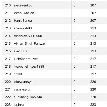
210
210
alexey.enkov
alexey.enkov
0
0
207
207
211
211
Игорь Балюк
Игорь Балюк
0
0
207
207
212
212
Hanit Banga
Hanit Banga
0
0
207
207
213
213
scampish98
scampish98
0
0
213
213
214
214
Vladislav07112000
Vladislav07112000
0
0
213
213
215
215
Vikram Singh Panwar
Vikram Singh Panwar
0
0
213
213
216
216
slav6302
slav6302
0
0
213
213
217
217
LichSandroLives
LichSandroLives
0
0
217
217
218
218
ilya-pchelintsev1999
ilya-pchelintsev1999
0
0
217
217
219
219
ctrlalt
ctrlalt
0
0
217
217
220
220
elitewantsyou
elitewantsyou
0
0
220
220
221
221
vasnikserg
vasnikserg
0
0
220
220
222
222
subkhangulov2e4a
subkhangulov2e4a
0
0
220
220
223
223
lapinra
lapinra
0
0
223
223