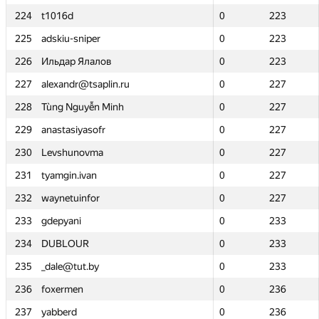
224
224
t1016d
t1016d
0
0
223
223
225
225
adskiu-sniper
adskiu-sniper
0
0
223
223
226
226
Ильдар Ялалов
Ильдар Ялалов
0
0
223
223
227
227
alexandr@tsaplin.ru
alexandr@tsaplin.ru
0
0
227
227
228
228
Tùng Nguyễn Minh
Tùng Nguyễn Minh
0
0
227
227
229
229
anastasiyasofr
anastasiyasofr
0
0
227
227
230
230
Levshunovma
Levshunovma
0
0
227
227
231
231
tyamgin.ivan
tyamgin.ivan
0
0
227
227
232
232
waynetuinfor
waynetuinfor
0
0
227
227
233
233
gdepyani
gdepyani
0
0
233
233
234
234
DUBLOUR
DUBLOUR
0
0
233
233
235
235
_dale@tut.by
_dale@tut.by
0
0
233
233
236
236
foxermen
foxermen
0
0
236
236
237
237
yabberd
yabberd
0
0
236
236