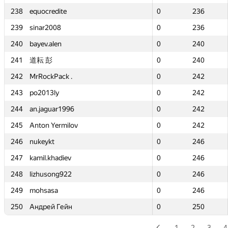
238
238
equocredite
equocredite
0
0
236
236
239
239
sinar2008
sinar2008
0
0
236
236
240
240
bayev.alen
bayev.alen
0
0
240
240
241
241
道耘 彭
道耘 彭
0
0
240
240
242
242
MrRockPack .
MrRockPack .
0
0
242
242
243
243
po2013ly
po2013ly
0
0
242
242
244
244
an.jaguar1996
an.jaguar1996
0
0
242
242
245
245
Anton Yermilov
Anton Yermilov
0
0
242
242
246
246
nukeykt
nukeykt
0
0
246
246
247
247
kamil.khadiev
kamil.khadiev
0
0
246
246
248
248
lizhusong922
lizhusong922
0
0
246
246
249
249
mohsasa
mohsasa
0
0
246
246
250
250
Андрей Гейн
Андрей Гейн
0
0
250
250
1
2
3
4