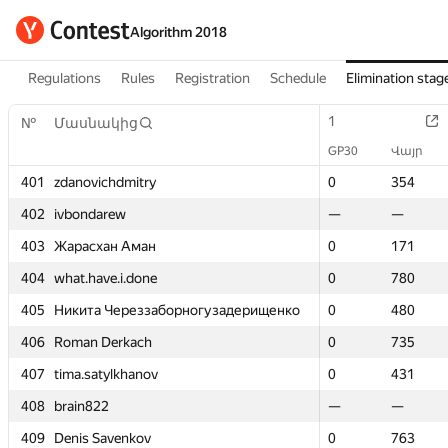
Algorithm 2018
Regulations
Rules
Registration
Schedule
Elimination stag
1
1
№
№
Մասնակից
Մասնակից
GP30
GP30
Վայր
Վայր
401
401
zdanovichdmitry
zdanovichdmitry
0
0
354
354
402
402
ivbondarew
ivbondarew
—
—
—
—
403
403
Жарасхан Аман
Жарасхан Аман
0
0
171
171
404
404
what.have.i.done
what.have.i.done
0
0
780
780
405
405
Никита Череззаборногузадерищенко
Никита Череззаборногузадерищенко
0
0
480
480
406
406
Roman Derkach
Roman Derkach
0
0
735
735
407
407
tima.satylkhanov
tima.satylkhanov
0
0
431
431
408
408
brain822
brain822
—
—
—
—
409
409
Denis Savenkov
Denis Savenkov
0
0
763
763