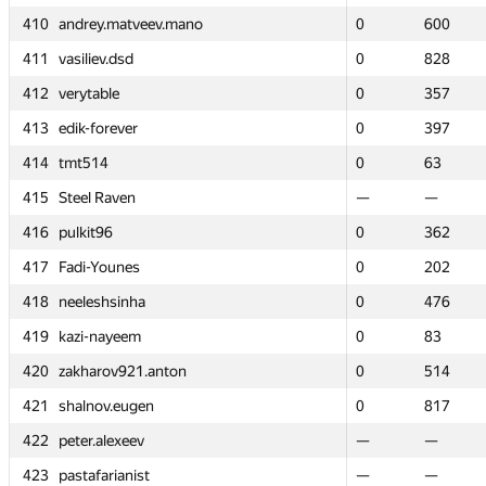
410
410
andrey.matveev.mano
andrey.matveev.mano
0
0
600
600
411
411
vasiliev.dsd
vasiliev.dsd
0
0
828
828
412
412
verytable
verytable
0
0
357
357
413
413
edik-forever
edik-forever
0
0
397
397
414
414
tmt514
tmt514
0
0
63
63
415
415
Steel Raven
Steel Raven
—
—
—
—
416
416
pulkit96
pulkit96
0
0
362
362
417
417
Fadi-Younes
Fadi-Younes
0
0
202
202
418
418
neeleshsinha
neeleshsinha
0
0
476
476
419
419
kazi-nayeem
kazi-nayeem
0
0
83
83
420
420
zakharov921.anton
zakharov921.anton
0
0
514
514
421
421
shalnov.eugen
shalnov.eugen
0
0
817
817
422
422
peter.alexeev
peter.alexeev
—
—
—
—
423
423
pastafarianist
pastafarianist
—
—
—
—