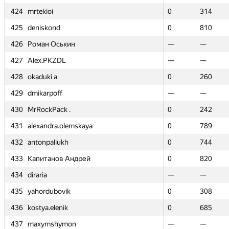
424
424
mrtekioi
mrtekioi
0
0
314
314
425
425
deniskond
deniskond
0
0
810
810
426
426
Роман Оськин
Роман Оськин
—
—
—
—
427
427
Alex.PKZDL
Alex.PKZDL
—
—
—
—
428
428
okaduki a
okaduki a
0
0
260
260
429
429
dmikarpoff
dmikarpoff
—
—
—
—
430
430
MrRockPack .
MrRockPack .
0
0
242
242
431
431
alexandra.olemskaya
alexandra.olemskaya
0
0
789
789
432
432
antonpaliukh
antonpaliukh
0
0
744
744
433
433
Капитанов Андрей
Капитанов Андрей
0
0
820
820
434
434
diraria
diraria
—
—
—
—
435
435
yahordubovik
yahordubovik
0
0
308
308
436
436
kostya.elenik
kostya.elenik
0
0
685
685
437
437
maxymshymon
maxymshymon
—
—
—
—