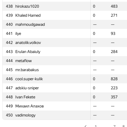
438
438
hirokazu1020
hirokazu1020
0
0
483
483
439
439
Khaled Hamed
Khaled Hamed
0
0
271
271
440
440
mahmoudgawad
mahmoudgawad
—
—
—
—
441
441
ilye
ilye
0
0
93
93
442
442
anatolik.volkov
anatolik.volkov
—
—
—
—
443
443
Erulan Abaiuly
Erulan Abaiuly
0
0
284
284
444
444
metaflow
metaflow
—
—
—
—
445
445
mr.barabakus
mr.barabakus
—
—
—
—
446
446
cool.super-kulik
cool.super-kulik
0
0
828
828
447
447
adskiu-sniper
adskiu-sniper
0
0
223
223
448
448
Ivan Fekete
Ivan Fekete
0
0
357
357
449
449
Михаил Апахов
Михаил Апахов
—
—
—
—
450
450
vadimology
vadimology
—
—
—
—
1
…
7
8