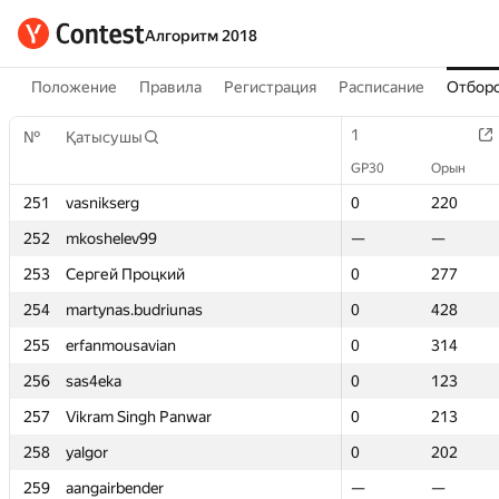
Алгоритм 2018
Положение
Правила
Регистрация
Расписание
Отборо
1
1
№
№
Қатысушы
Қатысушы
GP30
GP30
Орын
Орын
251
251
vasnikserg
vasnikserg
0
0
220
220
252
252
mkoshelev99
mkoshelev99
—
—
—
—
253
253
Сергей Процкий
Сергей Процкий
0
0
277
277
254
254
martynas.budriunas
martynas.budriunas
0
0
428
428
255
255
erfanmousavian
erfanmousavian
0
0
314
314
256
256
sas4eka
sas4eka
0
0
123
123
257
257
Vikram Singh Panwar
Vikram Singh Panwar
0
0
213
213
258
258
yalgor
yalgor
0
0
202
202
259
259
aangairbender
aangairbender
—
—
—
—