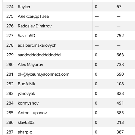
274
274
Rayker
Rayker
0
0
67
67
275
275
Александр Гаев
Александр Гаев
—
—
—
—
276
276
Radoslav Dimitrov
Radoslav Dimitrov
—
—
—
—
277
277
SavkinSD
SavkinSD
0
0
752
752
278
278
adalbert.makarovych
adalbert.makarovych
—
—
—
—
279
279
sadddddddddddddddd
sadddddddddddddddd
0
0
663
663
280
280
Alex Mayorov
Alex Mayorov
0
0
738
738
281
281
dk@lyceum.yaconnect.com
dk@lyceum.yaconnect.com
0
0
690
690
282
282
BudAlNik
BudAlNik
0
0
108
108
283
283
yznovyak
yznovyak
0
0
828
828
284
284
kormyshov
kormyshov
0
0
491
491
285
285
Anton Lupanov
Anton Lupanov
0
0
385
385
286
286
slav6302
slav6302
0
0
213
213
287
287
sharp-c
sharp-c
0
0
387
387