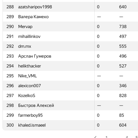
288
288
azatsharipov1998
azatsharipov1998
0
0
640
640
289
289
Валера Камеко
Валера Камеко
—
—
—
—
290
290
Mervap
Mervap
0
0
738
738
291
291
mihaillinkov
mihaillinkov
0
0
497
497
292
292
dm.mx
dm.mx
0
0
555
555
293
293
Арслан Гумеров
Арслан Гумеров
0
0
496
496
294
294
helikthacker
helikthacker
0
0
527
527
295
295
Nike_VML
Nike_VML
—
—
—
—
296
296
alexicon007
alexicon007
0
0
346
346
297
297
KozelkoS
KozelkoS
0
0
828
828
298
298
Быстров Алексей
Быстров Алексей
—
—
—
—
299
299
farmerboy95
farmerboy95
0
0
85
85
300
300
khaled.ismaeel
khaled.ismaeel
0
0
604
604
1
…
4
5