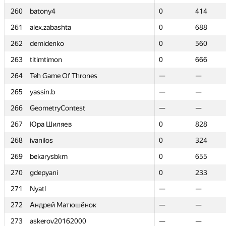
260
260
batony4
batony4
0
0
414
414
261
261
alex.zabashta
alex.zabashta
0
0
688
688
262
262
demidenko
demidenko
0
0
560
560
263
263
titimtimon
titimtimon
0
0
666
666
264
264
Teh Game Of Thrones
Teh Game Of Thrones
—
—
—
—
265
265
yassin.b
yassin.b
—
—
—
—
266
266
GeometryContest
GeometryContest
—
—
—
—
267
267
Юра Шиляев
Юра Шиляев
0
0
828
828
268
268
ivanilos
ivanilos
0
0
324
324
269
269
bekarysbkm
bekarysbkm
0
0
655
655
270
270
gdepyani
gdepyani
0
0
233
233
271
271
Nyatl
Nyatl
—
—
—
—
272
272
Андрей Матюшёнок
Андрей Матюшёнок
—
—
—
—
273
273
askerov20162000
askerov20162000
—
—
—
—