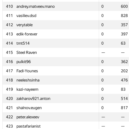
410
410
andrey.matveev.mano
andrey.matveev.mano
0
0
600
600
411
411
vasiliev.dsd
vasiliev.dsd
0
0
828
828
412
412
verytable
verytable
0
0
357
357
413
413
edik-forever
edik-forever
0
0
397
397
414
414
tmt514
tmt514
0
0
63
63
415
415
Steel Raven
Steel Raven
—
—
—
—
416
416
pulkit96
pulkit96
0
0
362
362
417
417
Fadi-Younes
Fadi-Younes
0
0
202
202
418
418
neeleshsinha
neeleshsinha
0
0
476
476
419
419
kazi-nayeem
kazi-nayeem
0
0
83
83
420
420
zakharov921.anton
zakharov921.anton
0
0
514
514
421
421
shalnov.eugen
shalnov.eugen
0
0
817
817
422
422
peter.alexeev
peter.alexeev
—
—
—
—
423
423
pastafarianist
pastafarianist
—
—
—
—