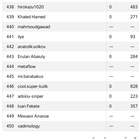
438
438
hirokazu1020
hirokazu1020
0
0
483
483
439
439
Khaled Hamed
Khaled Hamed
0
0
271
271
440
440
mahmoudgawad
mahmoudgawad
—
—
—
—
441
441
ilye
ilye
0
0
93
93
442
442
anatolik.volkov
anatolik.volkov
—
—
—
—
443
443
Erulan Abaiuly
Erulan Abaiuly
0
0
284
284
444
444
metaflow
metaflow
—
—
—
—
445
445
mr.barabakus
mr.barabakus
—
—
—
—
446
446
cool.super-kulik
cool.super-kulik
0
0
828
828
447
447
adskiu-sniper
adskiu-sniper
0
0
223
223
448
448
Ivan Fekete
Ivan Fekete
0
0
357
357
449
449
Михаил Апахов
Михаил Апахов
—
—
—
—
450
450
vadimology
vadimology
—
—
—
—
1
…
7
8