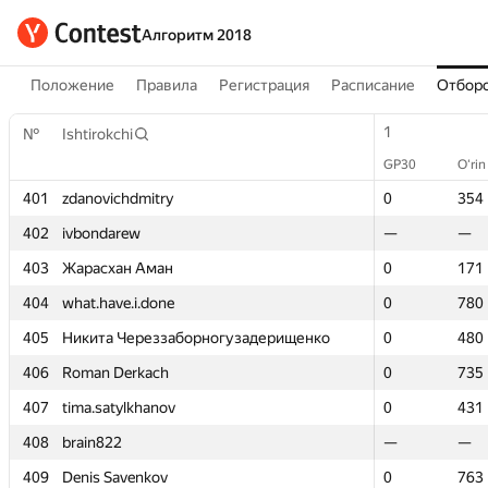
Алгоритм 2018
Положение
Правила
Регистрация
Расписание
Отборо
1
1
№
№
Ishtirokchi
Ishtirokchi
GP30
GP30
O‘rin
O‘rin
401
401
zdanovichdmitry
zdanovichdmitry
0
0
354
354
402
402
ivbondarew
ivbondarew
—
—
—
—
403
403
Жарасхан Аман
Жарасхан Аман
0
0
171
171
404
404
what.have.i.done
what.have.i.done
0
0
780
780
405
405
Никита Череззаборногузадерищенко
Никита Череззаборногузадерищенко
0
0
480
480
406
406
Roman Derkach
Roman Derkach
0
0
735
735
407
407
tima.satylkhanov
tima.satylkhanov
0
0
431
431
408
408
brain822
brain822
—
—
—
—
409
409
Denis Savenkov
Denis Savenkov
0
0
763
763