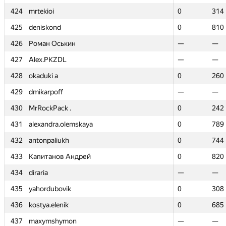
424
424
mrtekioi
mrtekioi
0
0
314
314
425
425
deniskond
deniskond
0
0
810
810
426
426
Роман Оськин
Роман Оськин
—
—
—
—
427
427
Alex.PKZDL
Alex.PKZDL
—
—
—
—
428
428
okaduki a
okaduki a
0
0
260
260
429
429
dmikarpoff
dmikarpoff
—
—
—
—
430
430
MrRockPack .
MrRockPack .
0
0
242
242
431
431
alexandra.olemskaya
alexandra.olemskaya
0
0
789
789
432
432
antonpaliukh
antonpaliukh
0
0
744
744
433
433
Капитанов Андрей
Капитанов Андрей
0
0
820
820
434
434
diraria
diraria
—
—
—
—
435
435
yahordubovik
yahordubovik
0
0
308
308
436
436
kostya.elenik
kostya.elenik
0
0
685
685
437
437
maxymshymon
maxymshymon
—
—
—
—