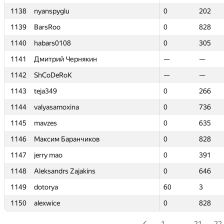
1138
1138
nyanspyglu
nyanspyglu
0
0
202
202
1139
1139
BarsRoo
BarsRoo
0
0
828
828
1140
1140
habars0108
habars0108
0
0
305
305
1141
1141
Дмитрий Чернякин
Дмитрий Чернякин
—
—
—
—
1142
1142
ShCoDeRoK
ShCoDeRoK
—
—
—
—
1143
1143
teja349
teja349
0
0
266
266
1144
1144
valyasamoxina
valyasamoxina
0
0
736
736
1145
1145
mavzes
mavzes
0
0
635
635
1146
1146
Максим Баранчиков
Максим Баранчиков
0
0
828
828
1147
1147
jerry mao
jerry mao
0
0
391
391
1148
1148
Aleksandrs Zajakins
Aleksandrs Zajakins
0
0
646
646
1149
1149
dotorya
dotorya
60
60
3
3
1150
1150
alexwice
alexwice
0
0
828
828
1
…
21
22