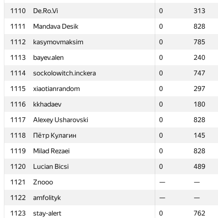
1110
1110
De.Ro.Vi
De.Ro.Vi
0
0
313
313
1111
1111
Mandava Desik
Mandava Desik
0
0
828
828
1112
1112
kasymovmaksim
kasymovmaksim
0
0
785
785
1113
1113
bayev.alen
bayev.alen
0
0
240
240
1114
1114
sockolowitch.inckera
sockolowitch.inckera
0
0
747
747
1115
1115
xiaotianrandom
xiaotianrandom
0
0
297
297
1116
1116
kkhadaev
kkhadaev
0
0
180
180
1117
1117
Alexey Usharovski
Alexey Usharovski
0
0
828
828
1118
1118
Пётр Кулагин
Пётр Кулагин
0
0
145
145
1119
1119
Milad Rezaei
Milad Rezaei
0
0
828
828
1120
1120
Lucian Bicsi
Lucian Bicsi
0
0
489
489
1121
1121
Znooo
Znooo
—
—
—
—
1122
1122
amfolityk
amfolityk
—
—
—
—
1123
1123
stay-alert
stay-alert
0
0
762
762