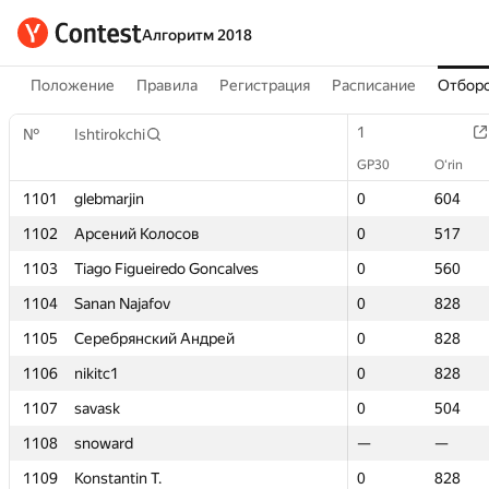
Алгоритм 2018
Положение
Правила
Регистрация
Расписание
Отборо
1
1
№
№
Ishtirokchi
Ishtirokchi
GP30
GP30
O‘rin
O‘rin
1101
1101
glebmarjin
glebmarjin
0
0
604
604
1102
1102
Арсений Колосов
Арсений Колосов
0
0
517
517
1103
1103
Tiago Figueiredo Goncalves
Tiago Figueiredo Goncalves
0
0
560
560
1104
1104
Sanan Najafov
Sanan Najafov
0
0
828
828
1105
1105
Серебрянский Андрей
Серебрянский Андрей
0
0
828
828
1106
1106
nikitc1
nikitc1
0
0
828
828
1107
1107
savask
savask
0
0
504
504
1108
1108
snoward
snoward
—
—
—
—
1109
1109
Konstantin T.
Konstantin T.
0
0
828
828