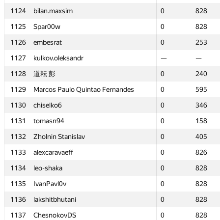
1124
1124
bilan.maxsim
bilan.maxsim
0
0
828
828
1125
1125
Spar00w
Spar00w
0
0
828
828
1126
1126
embesrat
embesrat
0
0
253
253
1127
1127
kulkov.oleksandr
kulkov.oleksandr
—
—
—
—
1128
1128
道耘 彭
道耘 彭
0
0
240
240
1129
1129
Marcos Paulo Quintao Fernandes
Marcos Paulo Quintao Fernandes
0
0
595
595
1130
1130
chiselko6
chiselko6
0
0
346
346
1131
1131
tomasn94
tomasn94
0
0
158
158
1132
1132
Zholnin Stanislav
Zholnin Stanislav
0
0
405
405
1133
1133
alexcaravaeff
alexcaravaeff
0
0
826
826
1134
1134
leo-shaka
leo-shaka
0
0
828
828
1135
1135
IvanPavl0v
IvanPavl0v
0
0
828
828
1136
1136
lakshitbhutani
lakshitbhutani
0
0
828
828
1137
1137
ChesnokovDS
ChesnokovDS
0
0
828
828