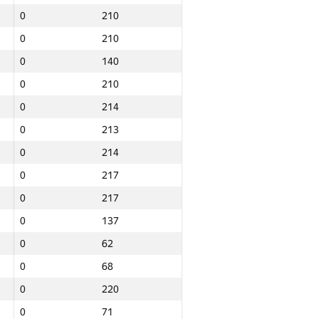
0
210
0
210
0
140
0
210
0
214
0
213
0
214
0
217
0
217
0
137
0
62
0
68
0
220
Jami
0
71
NGP30 Sum
Minimal o‘rin