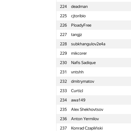
224
deadman
201
Maxim Yagafarov
225
cjtoribio
202
IgorKoval
226
PloadyFree
203
Данил Безенов
227
tangjz
204
Barish Oksigen Namazov
228
subkhangulov2e4a
205
Magguzo
229
mikcorer
206
eulerscheZahl
230
Nafis Sadique
207
darnley
231
vntshh
208
Алексей Шишкин
232
dmitrymatov
209
RahimMammadli
233
CurtizJ
210
Мехрубон
234
awa149
211
chpipis
235
Alex Shekhovtsov
212
NikitaSechko
236
Anton Yermilov
213
DryukAlex
237
Konrad Czapliński
214
exoji2e