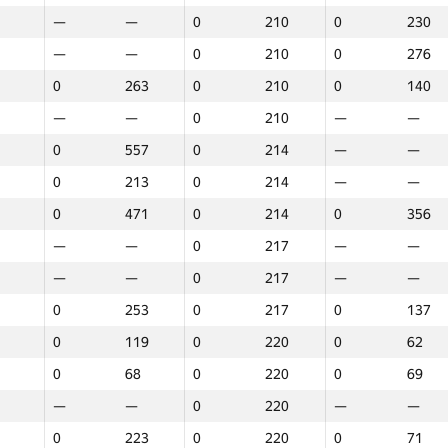
—
—
0
210
0
230
—
—
0
210
0
276
0
263
0
210
0
140
—
—
0
210
—
—
0
557
0
214
—
—
0
213
0
214
—
—
0
471
0
214
0
356
—
—
0
217
—
—
—
—
0
217
—
—
0
253
0
217
0
137
0
119
0
220
0
62
0
68
0
220
0
69
—
—
0
220
—
—
1
2
3
0
223
0
220
0
71
GP30
O‘rin
GP30
O‘rin
GP30
O‘rin