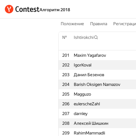
Алгоритм 2018
Положение
Правила
Регистрац
№
Ishtirokchi
201
Maxim Yagafarov
202
IgorKoval
203
Данил Безенов
204
Barish Oksigen Namazov
205
Magguzo
206
eulerscheZahl
207
darnley
208
Алексей Шишкин
209
RahimMammadli