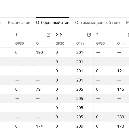
ия
Расписание
Отборочный этап
Оптимизационный трек
M
1
2
3
GP30
O‘rin
GP30
O‘rin
GP30
O‘rin
0
190
0
201
—
—
—
—
0
201
—
—
—
—
0
201
0
121
—
—
0
201
—
—
0
79
0
205
0
145
—
—
0
205
—
—
—
—
0
205
—
—
—
—
0
205
0
383
0
174
0
209
0
173