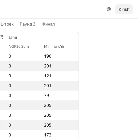
Kirish
L-трек
Раунд 3
Финал
Jami
NGP30 Sum
Minimal o‘rin
0
190
0
201
0
121
0
201
0
79
0
205
0
205
0
205
0
173