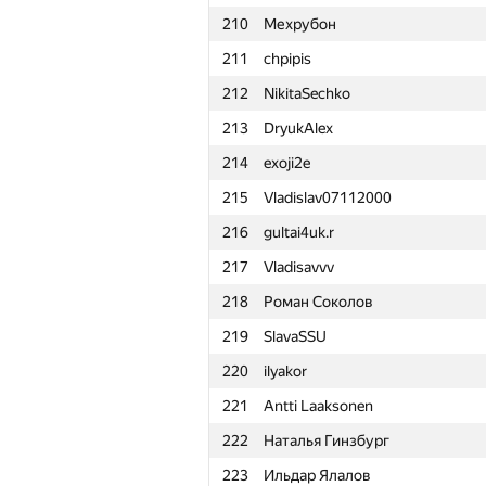
210
Мехрубон
211
chpipis
212
NikitaSechko
213
DryukAlex
214
exoji2e
215
Vladislav07112000
216
gultai4uk.r
217
Vladisavvv
218
Роман Соколов
219
SlavaSSU
220
ilyakor
221
Antti Laaksonen
222
Наталья Гинзбург
№
Ishtirokchi
223
Ильдар Ялалов