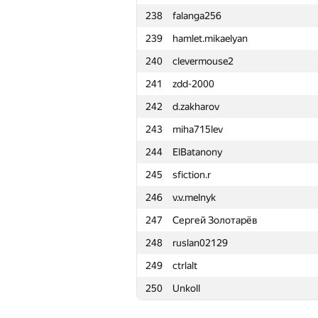
238
falanga256
215
Vladislav07112000
239
hamlet.mikaelyan
216
gultai4uk.r
240
clevermouse2
217
Vladisavvv
241
zdd-2000
218
Роман Соколов
242
d.zakharov
219
SlavaSSU
243
miha715lev
220
ilyakor
244
ElBatanony
221
Antti Laaksonen
245
sfiction.r
222
Наталья Гинзбург
246
v.v.melnyk
223
Ильдар Ялалов
247
Сергей Золотарёв
224
deadman
248
ruslan02129
225
cjtoribio
249
ctrlalt
226
PloadyFree
250
Unkoll
227
tangjz
228
subkhangulov2e4a