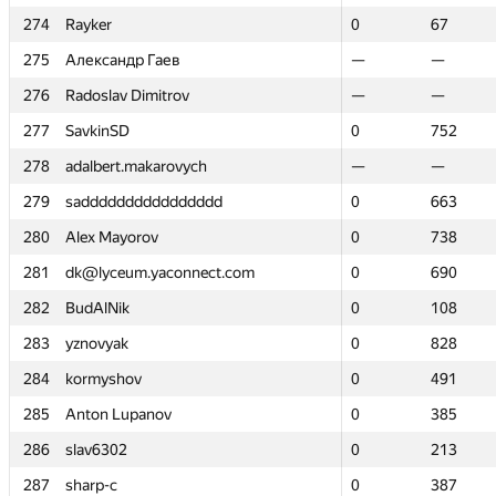
274
274
Rayker
Rayker
0
0
67
67
275
275
Александр Гаев
Александр Гаев
—
—
—
—
276
276
Radoslav Dimitrov
Radoslav Dimitrov
—
—
—
—
277
277
SavkinSD
SavkinSD
0
0
752
752
278
278
adalbert.makarovych
adalbert.makarovych
—
—
—
—
279
279
sadddddddddddddddd
sadddddddddddddddd
0
0
663
663
280
280
Alex Mayorov
Alex Mayorov
0
0
738
738
281
281
dk@lyceum.yaconnect.com
dk@lyceum.yaconnect.com
0
0
690
690
282
282
BudAlNik
BudAlNik
0
0
108
108
283
283
yznovyak
yznovyak
0
0
828
828
284
284
kormyshov
kormyshov
0
0
491
491
285
285
Anton Lupanov
Anton Lupanov
0
0
385
385
286
286
slav6302
slav6302
0
0
213
213
287
287
sharp-c
sharp-c
0
0
387
387