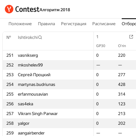
Алгоритм 2018
Положение
Правила
Регистрация
Расписание
Отборо
1
1
№
№
Ishtirokchi
Ishtirokchi
GP30
GP30
O‘rin
O‘rin
251
251
vasnikserg
vasnikserg
0
0
220
220
252
252
mkoshelev99
mkoshelev99
—
—
—
—
253
253
Сергей Процкий
Сергей Процкий
0
0
277
277
254
254
martynas.budriunas
martynas.budriunas
0
0
428
428
255
255
erfanmousavian
erfanmousavian
0
0
314
314
256
256
sas4eka
sas4eka
0
0
123
123
257
257
Vikram Singh Panwar
Vikram Singh Panwar
0
0
213
213
258
258
yalgor
yalgor
0
0
202
202
259
259
aangairbender
aangairbender
—
—
—
—