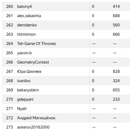
260
260
batony4
batony4
0
0
414
414
261
261
alex.zabashta
alex.zabashta
0
0
688
688
262
262
demidenko
demidenko
0
0
560
560
263
263
titimtimon
titimtimon
0
0
666
666
264
264
Teh Game Of Thrones
Teh Game Of Thrones
—
—
—
—
265
265
yassin.b
yassin.b
—
—
—
—
266
266
GeometryContest
GeometryContest
—
—
—
—
267
267
Юра Шиляев
Юра Шиляев
0
0
828
828
268
268
ivanilos
ivanilos
0
0
324
324
269
269
bekarysbkm
bekarysbkm
0
0
655
655
270
270
gdepyani
gdepyani
0
0
233
233
271
271
Nyatl
Nyatl
—
—
—
—
272
272
Андрей Матюшёнок
Андрей Матюшёнок
—
—
—
—
273
273
askerov20162000
askerov20162000
—
—
—
—