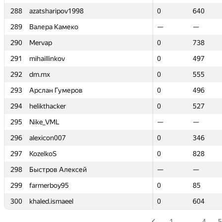
288
288
azatsharipov1998
azatsharipov1998
0
0
640
640
289
289
Валера Камеко
Валера Камеко
—
—
—
—
290
290
Mervap
Mervap
0
0
738
738
291
291
mihaillinkov
mihaillinkov
0
0
497
497
292
292
dm.mx
dm.mx
0
0
555
555
293
293
Арслан Гумеров
Арслан Гумеров
0
0
496
496
294
294
helikthacker
helikthacker
0
0
527
527
295
295
Nike_VML
Nike_VML
—
—
—
—
296
296
alexicon007
alexicon007
0
0
346
346
297
297
KozelkoS
KozelkoS
0
0
828
828
298
298
Быстров Алексей
Быстров Алексей
—
—
—
—
299
299
farmerboy95
farmerboy95
0
0
85
85
300
300
khaled.ismaeel
khaled.ismaeel
0
0
604
604
1
…
4
5