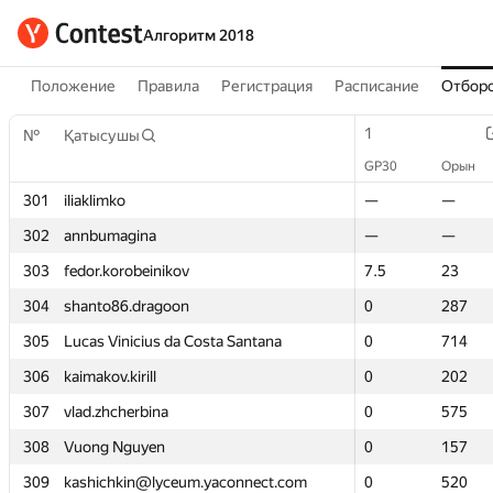
Алгоритм 2018
Положение
Правила
Регистрация
Расписание
Отборо
1
1
№
№
Қатысушы
Қатысушы
GP30
GP30
Орын
Орын
301
301
iliaklimko
iliaklimko
—
—
—
—
302
302
annbumagina
annbumagina
—
—
—
—
303
303
fedor.korobeinikov
fedor.korobeinikov
7.5
7.5
23
23
304
304
shanto86.dragoon
shanto86.dragoon
0
0
287
287
305
305
Lucas Vinicius da Costa Santana
Lucas Vinicius da Costa Santana
0
0
714
714
306
306
kaimakov.kirill
kaimakov.kirill
0
0
202
202
307
307
vlad.zhcherbina
vlad.zhcherbina
0
0
575
575
308
308
Vuong Nguyen
Vuong Nguyen
0
0
157
157
309
309
kashichkin@lyceum.yaconnect.com
kashichkin@lyceum.yaconnect.com
0
0
520
520