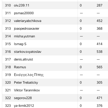
310
310
oiv.239.11
oiv.239.11
0
0
287
287
311
311
psmao20000
psmao20000
—
—
—
—
312
312
valeriaryabchikova
valeriaryabchikova
0
0
452
452
313
313
joaopedroaxavier
joaopedroaxavier
0
0
368
368
314
314
misha.yutman
misha.yutman
—
—
—
—
315
315
Ismag-S
Ismag-S
0
0
414
414
316
316
starkov.svyatoslav
starkov.svyatoslav
0
0
538
538
317
317
denis.altruist
denis.altruist
—
—
—
—
318
318
Rasmus
Rasmus
0
0
565
565
319
319
Ευάγγελος Πίπης
Ευάγγελος Πίπης
—
—
—
—
320
320
Peter Trebaticky
Peter Trebaticky
0
0
305
305
321
321
Viktor Tarannikov
Viktor Tarannikov
—
—
—
—
322
322
segorov228
segorov228
0
0
471
471
323
323
ya-ikmik2012
ya-ikmik2012
0
0
376
376