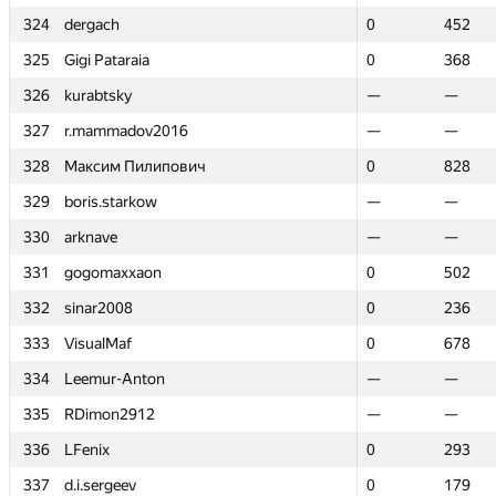
324
324
dergach
dergach
0
0
452
452
325
325
Gigi Pataraia
Gigi Pataraia
0
0
368
368
326
326
kurabtsky
kurabtsky
—
—
—
—
327
327
r.mammadov2016
r.mammadov2016
—
—
—
—
328
328
Максим Пилипович
Максим Пилипович
0
0
828
828
329
329
boris.starkow
boris.starkow
—
—
—
—
330
330
arknave
arknave
—
—
—
—
331
331
gogomaxxaon
gogomaxxaon
0
0
502
502
332
332
sinar2008
sinar2008
0
0
236
236
333
333
VisualMaf
VisualMaf
0
0
678
678
334
334
Leemur-Anton
Leemur-Anton
—
—
—
—
335
335
RDimon2912
RDimon2912
—
—
—
—
336
336
LFenix
LFenix
0
0
293
293
337
337
d.i.sergeev
d.i.sergeev
0
0
179
179