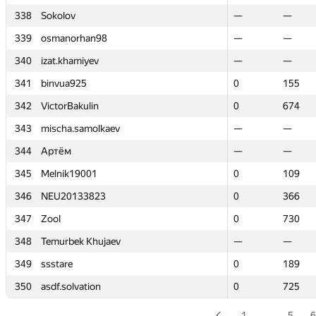
338
338
Sokolov
Sokolov
—
—
—
—
339
339
osmanorhan98
osmanorhan98
—
—
—
—
340
340
izat.khamiyev
izat.khamiyev
—
—
—
—
341
341
binvua925
binvua925
0
0
155
155
342
342
VictorBakulin
VictorBakulin
0
0
674
674
343
343
mischa.samolkaev
mischa.samolkaev
—
—
—
—
344
344
Артём
Артём
—
—
—
—
345
345
Melnik19001
Melnik19001
0
0
109
109
346
346
NEU20133823
NEU20133823
0
0
366
366
347
347
Zool
Zool
0
0
730
730
348
348
Temurbek Khujaev
Temurbek Khujaev
—
—
—
—
349
349
ssstare
ssstare
0
0
189
189
350
350
asdf.solvation
asdf.solvation
0
0
725
725
1
…
5
6