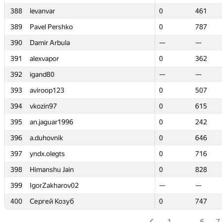
388
388
levanvar
levanvar
0
0
461
461
389
389
Pavel Pershko
Pavel Pershko
0
0
787
787
390
390
Damir Arbula
Damir Arbula
—
—
—
—
391
391
alexvapor
alexvapor
0
0
362
362
392
392
igand80
igand80
—
—
—
—
393
393
aviroop123
aviroop123
0
0
507
507
394
394
vkozin97
vkozin97
0
0
615
615
395
395
an.jaguar1996
an.jaguar1996
0
0
242
242
396
396
a.duhovnik
a.duhovnik
0
0
646
646
397
397
yndx.olegts
yndx.olegts
0
0
716
716
398
398
Himanshu Jain
Himanshu Jain
0
0
828
828
399
399
IgorZakharov02
IgorZakharov02
—
—
—
—
400
400
Сергей Козуб
Сергей Козуб
0
0
747
747
1
…
6
7