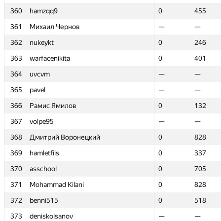
360
360
hamzqq9
hamzqq9
0
0
455
455
361
361
Михаил Чернов
Михаил Чернов
—
—
—
—
362
362
nukeykt
nukeykt
0
0
246
246
363
363
warfacenikita
warfacenikita
0
0
401
401
364
364
uvcvm
uvcvm
—
—
—
—
365
365
pavel
pavel
—
—
—
—
366
366
Рамис Ямилов
Рамис Ямилов
0
0
132
132
367
367
volpe95
volpe95
—
—
—
—
368
368
Дмитрий Воронецкий
Дмитрий Воронецкий
0
0
828
828
369
369
hamletfiis
hamletfiis
0
0
337
337
370
370
asschool
asschool
0
0
705
705
371
371
Mohammad Kilani
Mohammad Kilani
0
0
828
828
372
372
benni515
benni515
0
0
518
518
373
373
deniskolsanov
deniskolsanov
—
—
—
—