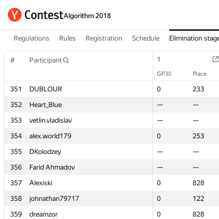
Algorithm 2018
Regulations
Rules
Registration
Schedule
Elimination stag
1
1
#
#
Participant
Participant
GP30
GP30
Place
Place
351
351
DUBLOUR
DUBLOUR
0
0
233
233
352
352
Heart_Blue
Heart_Blue
—
—
—
—
353
353
vetlin.vladislav
vetlin.vladislav
—
—
—
—
354
354
alex.world179
alex.world179
0
0
253
253
355
355
DKolodzey
DKolodzey
—
—
—
—
356
356
Farid Ahmadov
Farid Ahmadov
—
—
—
—
357
357
Alexiski
Alexiski
0
0
828
828
358
358
johnathan79717
johnathan79717
0
0
122
122
359
359
dreamzor
dreamzor
0
0
828
828