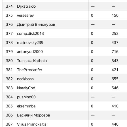
374
374
Dijkstraido
Dijkstraido
—
—
—
—
375
375
versesrev
versesrev
0
0
150
150
376
376
Дмитрий Винокуров
Дмитрий Винокуров
—
—
—
—
377
377
comp.disk2013
comp.disk2013
0
0
253
253
378
378
malinovsky239
malinovsky239
0
0
437
437
379
379
antonyud2000
antonyud2000
0
0
716
716
380
380
Transaza Kotholo
Transaza Kotholo
0
0
343
343
381
381
ThePtrocanfer
ThePtrocanfer
0
0
421
421
382
382
neckboss
neckboss
0
0
655
655
383
383
NatalyCod
NatalyCod
0
0
546
546
384
384
pushind00
pushind00
—
—
—
—
385
385
ekremmbal
ekremmbal
0
0
410
410
386
386
Василий Морозов
Василий Морозов
—
—
—
—
387
387
Vilius Pranckaitis
Vilius Pranckaitis
0
0
440
440