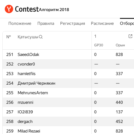
Алгоритм 2018
Положение
Правила
Регистрация
Расписание
Отборо
1
1
№
№
Қатысушы
Қатысушы
GP30
GP30
Орын
Орын
251
251
Saeed.Odak
Saeed.Odak
0
0
828
828
252
252
cvonder0
cvonder0
—
—
—
—
253
253
hamletfiis
hamletfiis
0
0
337
337
254
254
Дмитрий Чернякин
Дмитрий Чернякин
—
—
—
—
255
255
MehrunesArtem
MehrunesArtem
0
0
337
337
256
256
mzuenni
mzuenni
0
0
440
440
257
257
IO2I839
IO2I839
0
0
137
137
258
258
dergach
dergach
0
0
452
452
259
259
Milad Rezaei
Milad Rezaei
0
0
828
828