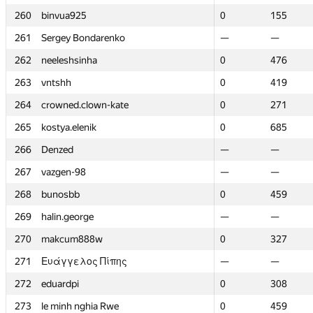
260
260
binvua925
binvua925
0
0
155
155
261
261
Sergey Bondarenko
Sergey Bondarenko
—
—
—
—
262
262
neeleshsinha
neeleshsinha
0
0
476
476
263
263
vntshh
vntshh
0
0
419
419
264
264
crowned.clown-kate
crowned.clown-kate
0
0
271
271
265
265
kostya.elenik
kostya.elenik
0
0
685
685
266
266
Denzed
Denzed
—
—
—
—
267
267
vazgen-98
vazgen-98
—
—
—
—
268
268
bunosbb
bunosbb
0
0
459
459
269
269
halin.george
halin.george
—
—
—
—
270
270
makcum888w
makcum888w
0
0
327
327
271
271
Ευάγγελος Πίπης
Ευάγγελος Πίπης
—
—
—
—
272
272
eduardpi
eduardpi
0
0
308
308
273
273
le minh nghia Rwe
le minh nghia Rwe
0
0
459
459