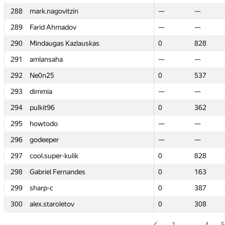
288
288
mark.nagovitzin
mark.nagovitzin
—
—
—
—
289
289
Farid Ahmadov
Farid Ahmadov
—
—
—
—
290
290
Mindaugas Kazlauskas
Mindaugas Kazlauskas
0
0
828
828
291
291
amlansaha
amlansaha
—
—
—
—
292
292
Ne0n25
Ne0n25
0
0
537
537
293
293
dimmia
dimmia
—
—
—
—
294
294
pulkit96
pulkit96
0
0
362
362
295
295
howtodo
howtodo
—
—
—
—
296
296
godeeper
godeeper
—
—
—
—
297
297
cool.super-kulik
cool.super-kulik
0
0
828
828
298
298
Gabriel Fernandes
Gabriel Fernandes
0
0
163
163
299
299
sharp-c
sharp-c
0
0
387
387
300
300
alex.staroletov
alex.staroletov
0
0
308
308
1
…
4
5