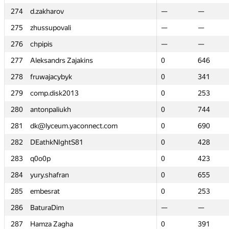
274
274
d.zakharov
d.zakharov
—
—
—
—
275
275
zhussupovali
zhussupovali
—
—
—
—
276
276
chpipis
chpipis
—
—
—
—
277
277
Aleksandrs Zajakins
Aleksandrs Zajakins
0
0
646
646
278
278
fruwajacybyk
fruwajacybyk
0
0
341
341
279
279
comp.disk2013
comp.disk2013
0
0
253
253
280
280
antonpaliukh
antonpaliukh
0
0
744
744
281
281
dk@lyceum.yaconnect.com
dk@lyceum.yaconnect.com
0
0
690
690
282
282
DEathkNIghtS81
DEathkNIghtS81
0
0
428
428
283
283
q0o0p
q0o0p
0
0
423
423
284
284
yury.shafran
yury.shafran
0
0
655
655
285
285
embesrat
embesrat
0
0
253
253
286
286
BaturaDim
BaturaDim
—
—
—
—
287
287
Hamza Zagha
Hamza Zagha
0
0
391
391