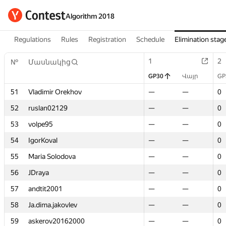
Algorithm 2018
Regulations
Rules
Registration
Schedule
Elimination stag
1
1
2
2
№
№
Մասնակից
Մասնակից
GP30
GP30
Վայր
Վայր
GP
GP
51
51
Vladimir Orekhov
Vladimir Orekhov
—
—
—
—
0
0
52
52
ruslan02129
ruslan02129
—
—
—
—
0
0
53
53
volpe95
volpe95
—
—
—
—
0
0
54
54
IgorKoval
IgorKoval
—
—
—
—
0
0
55
55
Maria Solodova
Maria Solodova
—
—
—
—
0
0
56
56
JDraya
JDraya
—
—
—
—
0
0
57
57
andtit2001
andtit2001
—
—
—
—
0
0
58
58
Ja.dima.jakovlev
Ja.dima.jakovlev
—
—
—
—
0
0
59
59
askerov20162000
askerov20162000
—
—
—
—
0
0