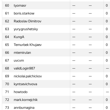
60
60
tyomasr
tyomasr
—
—
—
—
0
0
61
61
boris.starkow
boris.starkow
—
—
—
—
0
0
62
62
Radoslav Dimitrov
Radoslav Dimitrov
—
—
—
—
0
0
63
63
yury.grushetsky
yury.grushetsky
—
—
—
—
0
0
64
64
KungA
KungA
—
—
—
—
0
0
65
65
Temurbek Khujaev
Temurbek Khujaev
—
—
—
—
0
0
66
66
mtemirulan
mtemirulan
—
—
—
—
0
0
67
67
uvcvm
uvcvm
—
—
—
—
0
0
68
68
validLogin987
validLogin987
—
—
—
—
—
—
69
69
nickolai.palchickov
nickolai.palchickov
—
—
—
—
0
0
70
70
kyntsevichvova
kyntsevichvova
—
—
—
—
0
0
71
71
howtodo
howtodo
—
—
—
—
—
—
72
72
mark.kornejchik
mark.kornejchik
—
—
—
—
0
0
73
73
annbumagina
annbumagina
—
—
—
—
0
0