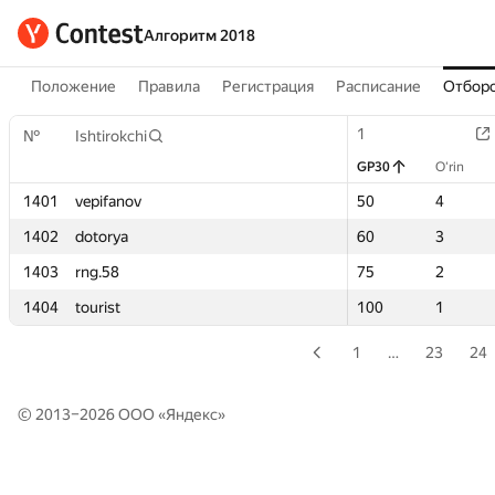
Алгоритм 2018
Положение
Правила
Регистрация
Расписание
Отборо
1
1
№
№
Ishtirokchi
Ishtirokchi
GP30
GP30
O‘rin
O‘rin
1401
1401
vepifanov
vepifanov
50
50
4
4
1402
1402
dotorya
dotorya
60
60
3
3
1403
1403
rng.58
rng.58
75
75
2
2
1404
1404
tourist
tourist
100
100
1
1
1
…
23
24
© 2013–2026 ООО «
Яндекс
»