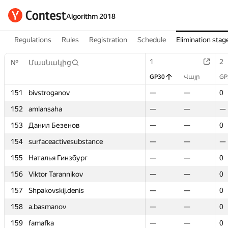
Algorithm 2018
Regulations
Rules
Registration
Schedule
Elimination stag
1
1
2
2
№
№
Մասնակից
Մասնակից
GP30
GP30
Վայր
Վայր
GP
GP
151
151
bivstroganov
bivstroganov
—
—
—
—
0
0
152
152
amlansaha
amlansaha
—
—
—
—
—
—
153
153
Данил Безенов
Данил Безенов
—
—
—
—
0
0
154
154
surfaceactivesubstance
surfaceactivesubstance
—
—
—
—
—
—
155
155
Наталья Гинзбург
Наталья Гинзбург
—
—
—
—
0
0
156
156
Viktor Tarannikov
Viktor Tarannikov
—
—
—
—
0
0
157
157
Shpakovskij.denis
Shpakovskij.denis
—
—
—
—
0
0
158
158
a.basmanov
a.basmanov
—
—
—
—
0
0
159
159
famafka
famafka
—
—
—
—
0
0