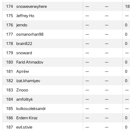
174
174
snoweverwyhere
snoweverwyhere
—
—
—
—
18
18
175
175
Jeffrey Ho
Jeffrey Ho
—
—
—
—
—
—
176
176
jemdo
jemdo
—
—
—
—
0
0
177
177
osmanorhan98
osmanorhan98
—
—
—
—
0
0
178
178
brain822
brain822
—
—
—
—
0
0
179
179
snoward
snoward
—
—
—
—
—
—
180
180
Farid Ahmadov
Farid Ahmadov
—
—
—
—
0
0
181
181
Артём
Артём
—
—
—
—
0
0
182
182
izat.khamiyev
izat.khamiyev
—
—
—
—
0
0
183
183
Znooo
Znooo
—
—
—
—
—
—
184
184
amfolityk
amfolityk
—
—
—
—
—
—
185
185
kulkov.oleksandr
kulkov.oleksandr
—
—
—
—
—
—
186
186
Erdem Kiraz
Erdem Kiraz
—
—
—
—
0
0
187
187
evil.stivie
evil.stivie
—
—
—
—
0
0