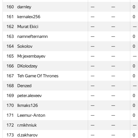
160
160
darnley
darnley
—
—
—
—
0
0
161
161
kernalex256
kernalex256
—
—
—
—
0
0
162
162
Murat Ekici
Murat Ekici
—
—
—
—
—
—
163
163
namnefternamn
namnefternamn
—
—
—
—
0
0
164
164
Sokolov
Sokolov
—
—
—
—
0
0
165
165
Mr.jexembayev
Mr.jexembayev
—
—
—
—
—
—
166
166
DKolodzey
DKolodzey
—
—
—
—
0
0
167
167
Teh Game Of Thrones
Teh Game Of Thrones
—
—
—
—
0
0
168
168
Denzed
Denzed
—
—
—
—
—
—
169
169
peter.alexeev
peter.alexeev
—
—
—
—
0
0
170
170
lkmaks126
lkmaks126
—
—
—
—
0
0
171
171
Leemur-Anton
Leemur-Anton
—
—
—
—
0
0
172
172
r.mikhniuk
r.mikhniuk
—
—
—
—
—
—
173
173
d.zakharov
d.zakharov
—
—
—
—
0
0