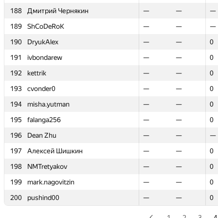
188
188
Дмитрий Чернякин
Дмитрий Чернякин
—
—
—
—
—
—
189
189
ShCoDeRoK
ShCoDeRoK
—
—
—
—
—
—
190
190
DryukAlex
DryukAlex
—
—
—
—
0
0
191
191
ivbondarew
ivbondarew
—
—
—
—
0
0
192
192
kettrik
kettrik
—
—
—
—
0
0
193
193
cvonder0
cvonder0
—
—
—
—
0
0
194
194
misha.yutman
misha.yutman
—
—
—
—
0
0
195
195
falanga256
falanga256
—
—
—
—
0
0
196
196
Dean Zhu
Dean Zhu
—
—
—
—
—
—
197
197
Алексей Шишкин
Алексей Шишкин
—
—
—
—
0
0
198
198
NMTretyakov
NMTretyakov
—
—
—
—
0
0
199
199
mark.nagovitzin
mark.nagovitzin
—
—
—
—
0
0
200
200
pushind00
pushind00
—
—
—
—
0
0
1
2
3
4