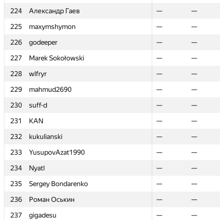
224
224
Александр Гаев
Александр Гаев
—
—
—
—
225
225
maxymshymon
maxymshymon
—
—
—
—
226
226
godeeper
godeeper
—
—
—
—
227
227
Marek Sokołowski
Marek Sokołowski
—
—
—
—
228
228
wlfryr
wlfryr
—
—
—
—
229
229
mahmud2690
mahmud2690
—
—
—
—
230
230
suff-d
suff-d
—
—
—
—
231
231
KAN
KAN
—
—
—
—
232
232
kukulianski
kukulianski
—
—
—
—
233
233
YusupovAzat1990
YusupovAzat1990
—
—
—
—
234
234
Nyatl
Nyatl
—
—
—
—
235
235
Sergey Bondarenko
Sergey Bondarenko
—
—
—
—
236
236
Роман Оськин
Роман Оськин
—
—
—
—
237
237
gigadesu
gigadesu
—
—
—
—