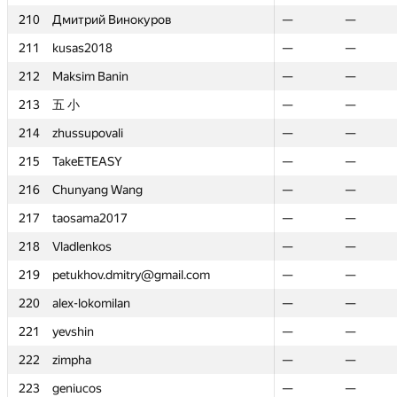
210
210
Дмитрий Винокуров
Дмитрий Винокуров
—
—
—
—
211
211
kusas2018
kusas2018
—
—
—
—
212
212
Maksim Banin
Maksim Banin
—
—
—
—
213
213
五 小
五 小
—
—
—
—
214
214
zhussupovali
zhussupovali
—
—
—
—
215
215
TakeETEASY
TakeETEASY
—
—
—
—
216
216
Chunyang Wang
Chunyang Wang
—
—
—
—
217
217
taosama2017
taosama2017
—
—
—
—
218
218
Vladlenkos
Vladlenkos
—
—
—
—
219
219
petukhov.dmitry@gmail.com
petukhov.dmitry@gmail.com
—
—
—
—
220
220
alex-lokomilan
alex-lokomilan
—
—
—
—
221
221
yevshin
yevshin
—
—
—
—
222
222
zimpha
zimpha
—
—
—
—
223
223
geniucos
geniucos
—
—
—
—