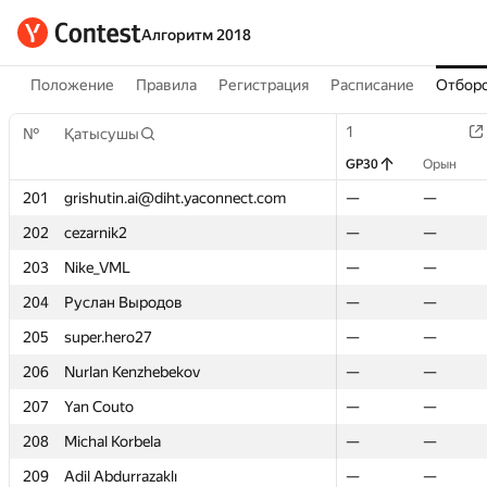
Алгоритм 2018
Положение
Правила
Регистрация
Расписание
Отборо
1
1
№
№
Қатысушы
Қатысушы
GP30
GP30
Орын
Орын
201
201
grishutin.ai@diht.yaconnect.com
grishutin.ai@diht.yaconnect.com
—
—
—
—
202
202
cezarnik2
cezarnik2
—
—
—
—
203
203
Nike_VML
Nike_VML
—
—
—
—
204
204
Руслан Выродов
Руслан Выродов
—
—
—
—
205
205
super.hero27
super.hero27
—
—
—
—
206
206
Nurlan Kenzhebekov
Nurlan Kenzhebekov
—
—
—
—
207
207
Yan Couto
Yan Couto
—
—
—
—
208
208
Michal Korbela
Michal Korbela
—
—
—
—
209
209
Adil Abdurrazaklı
Adil Abdurrazaklı
—
—
—
—