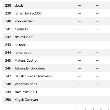
238
238
cbcds
cbcds
—
—
—
—
239
239
roman.bylina2007
roman.bylina2007
—
—
—
—
240
240
icnhoukdsiih
icnhoukdsiih
—
—
—
—
241
241
olymp96
olymp96
—
—
—
—
242
242
alexmir.2000
alexmir.2000
—
—
—
—
243
243
polushin
polushin
—
—
—
—
244
244
romariorop
romariorop
—
—
—
—
245
245
Mateus Castro
Mateus Castro
—
—
—
—
246
246
Alexander Gorodnev
Alexander Gorodnev
—
—
—
—
247
247
Barish Oksigen Namazov
Barish Oksigen Namazov
—
—
—
—
248
248
jestiankin.boris
jestiankin.boris
—
—
—
—
249
249
sava-cska2001
sava-cska2001
—
—
—
—
250
250
Xagak Galstyan
Xagak Galstyan
—
—
—
—
1
2
3
4