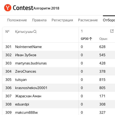
Алгоритм 2018
Положение
Правила
Регистрация
Расписание
Отборо
1
1
№
№
Қатысушы
Қатысушы
GP30
GP30
Орын
Орын
301
301
NoInternetName
NoInternetName
0
0
628
628
302
302
Иван Зубков
Иван Зубков
0
0
545
545
303
303
martynas.budriunas
martynas.budriunas
0
0
428
428
304
304
ZeroChances
ZeroChances
0
0
378
378
305
305
tulsyan
tulsyan
0
0
815
815
306
306
krasnoshekov20001
krasnoshekov20001
0
0
805
805
307
307
Жарасхан Аман
Жарасхан Аман
0
0
171
171
308
308
eduardpi
eduardpi
0
0
308
308
309
309
makcum888w
makcum888w
0
0
327
327