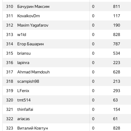
310
310
Бачурин Максим
Бачурин Максим
0
0
811
811
311
311
KovalkovDm
KovalkovDm
0
0
117
117
312
312
Maxim Yagafarov
Maxim Yagafarov
0
0
190
190
313
313
w1ld
w1ld
0
0
828
828
314
314
Егор Башарин
Егор Башарин
0
0
787
787
315
315
briansu
briansu
0
0
534
534
316
316
lapinra
lapinra
0
0
223
223
317
317
Ahmad Mamdouh
Ahmad Mamdouh
0
0
628
628
318
318
scampish98
scampish98
0
0
213
213
319
319
LFenix
LFenix
0
0
293
293
320
320
tmt514
tmt514
0
0
63
63
321
321
thinfaifai
thinfaifai
0
0
154
154
322
322
ariacas
ariacas
0
0
61
61
323
323
Виталий Ковтун
Виталий Ковтун
0
0
828
828