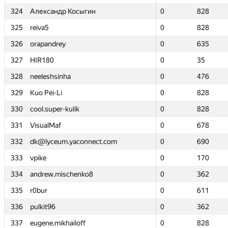
324
324
Александр Косыгин
Александр Косыгин
0
0
828
828
325
325
reiva5
reiva5
0
0
828
828
326
326
orapandrey
orapandrey
0
0
635
635
327
327
HIR180
HIR180
0
0
35
35
328
328
neeleshsinha
neeleshsinha
0
0
476
476
329
329
Kuo Pei-Li
Kuo Pei-Li
0
0
828
828
330
330
cool.super-kulik
cool.super-kulik
0
0
828
828
331
331
VisualMaf
VisualMaf
0
0
678
678
332
332
dk@lyceum.yaconnect.com
dk@lyceum.yaconnect.com
0
0
690
690
333
333
vpike
vpike
0
0
170
170
334
334
andrew.mischenko8
andrew.mischenko8
0
0
362
362
335
335
r0bur
r0bur
0
0
611
611
336
336
pulkit96
pulkit96
0
0
362
362
337
337
eugene.mikhailoff
eugene.mikhailoff
0
0
828
828