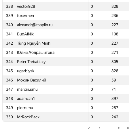
338
338
vector928
vector928
0
0
828
828
339
339
foxermen
foxermen
0
0
236
236
340
340
alexandr@tsaplin.ru
alexandr@tsaplin.ru
0
0
227
227
341
341
BudAlNik
BudAlNik
0
0
108
108
342
342
Tùng Nguyễn Minh
Tùng Nguyễn Minh
0
0
227
227
343
343
Юлия Абдрашитова
Юлия Абдрашитова
0
0
271
271
344
344
Peter Trebaticky
Peter Trebaticky
0
0
305
305
345
345
ugarbiysk
ugarbiysk
0
0
828
828
346
346
Мокин Василий
Мокин Василий
0
0
59
59
347
347
marcin.smu
marcin.smu
0
0
71
71
348
348
adamczh1
adamczh1
0
0
397
397
349
349
piotrsmu
piotrsmu
0
0
287
287
350
350
MrRockPack .
MrRockPack .
0
0
242
242
1
…
5
6