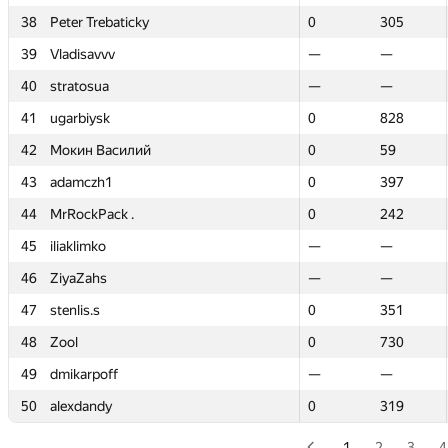
38
38
Peter Trebaticky
Peter Trebaticky
0
0
305
305
39
39
Vladisavvv
Vladisavvv
—
—
—
—
40
40
stratosua
stratosua
—
—
—
—
41
41
ugarbiysk
ugarbiysk
0
0
828
828
42
42
Мокин Василий
Мокин Василий
0
0
59
59
43
43
adamczh1
adamczh1
0
0
397
397
44
44
MrRockPack .
MrRockPack .
0
0
242
242
45
45
iliaklimko
iliaklimko
—
—
—
—
46
46
ZiyaZahs
ZiyaZahs
—
—
—
—
47
47
stenlis.s
stenlis.s
0
0
351
351
48
48
Zool
Zool
0
0
730
730
49
49
dmikarpoff
dmikarpoff
—
—
—
—
50
50
alexdandy
alexdandy
0
0
319
319
1
2
3
4