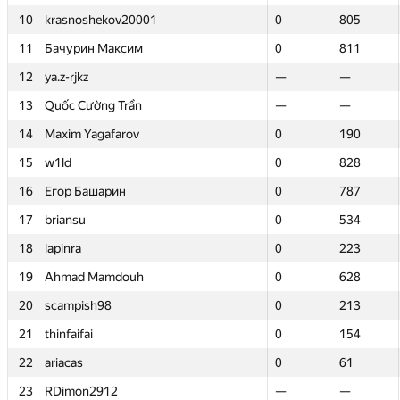
10
10
krasnoshekov20001
krasnoshekov20001
0
0
805
805
11
11
Бачурин Максим
Бачурин Максим
0
0
811
811
12
12
ya.z-rjkz
ya.z-rjkz
—
—
—
—
13
13
Quốc Cường Trần
Quốc Cường Trần
—
—
—
—
14
14
Maxim Yagafarov
Maxim Yagafarov
0
0
190
190
15
15
w1ld
w1ld
0
0
828
828
16
16
Егор Башарин
Егор Башарин
0
0
787
787
17
17
briansu
briansu
0
0
534
534
18
18
lapinra
lapinra
0
0
223
223
19
19
Ahmad Mamdouh
Ahmad Mamdouh
0
0
628
628
20
20
scampish98
scampish98
0
0
213
213
21
21
thinfaifai
thinfaifai
0
0
154
154
22
22
ariacas
ariacas
0
0
61
61
23
23
RDimon2912
RDimon2912
—
—
—
—