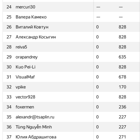
24
24
mercuri30
mercuri30
—
—
—
—
25
25
Валера Камеко
Валера Камеко
—
—
—
—
26
26
Виталий Ковтун
Виталий Ковтун
0
0
828
828
27
27
Александр Косыгин
Александр Косыгин
0
0
828
828
28
28
reiva5
reiva5
0
0
828
828
29
29
orapandrey
orapandrey
0
0
635
635
30
30
Kuo Pei-Li
Kuo Pei-Li
0
0
828
828
31
31
VisualMaf
VisualMaf
0
0
678
678
32
32
vpike
vpike
0
0
170
170
33
33
vector928
vector928
0
0
828
828
34
34
foxermen
foxermen
0
0
236
236
35
35
alexandr@tsaplin.ru
alexandr@tsaplin.ru
0
0
227
227
36
36
Tùng Nguyễn Minh
Tùng Nguyễn Minh
0
0
227
227
37
37
Юлия Абдрашитова
Юлия Абдрашитова
0
0
271
271