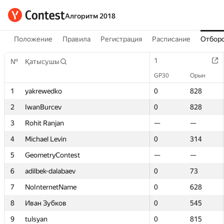
Алгоритм 2018
Положение
Правила
Регистрация
Расписание
Отборо
1
1
№
№
Қатысушы
Қатысушы
GP30
GP30
Орын
Орын
1
1
yakrewedko
yakrewedko
0
0
828
828
2
2
IwanBurcev
IwanBurcev
0
0
828
828
3
3
Rohit Ranjan
Rohit Ranjan
—
—
—
—
4
4
Michael Levin
Michael Levin
0
0
314
314
5
5
GeometryContest
GeometryContest
—
—
—
—
6
6
adilbek-dalabaev
adilbek-dalabaev
0
0
73
73
7
7
NoInternetName
NoInternetName
0
0
628
628
8
8
Иван Зубков
Иван Зубков
0
0
545
545
9
9
tulsyan
tulsyan
0
0
815
815