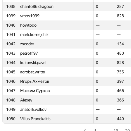
1038
1038
shanto86.dragoon
shanto86.dragoon
0
0
287
287
1039
1039
vmos1999
vmos1999
0
0
828
828
1040
1040
howtodo
howtodo
—
—
—
—
1041
1041
mark.kornejchik
mark.kornejchik
—
—
—
—
1042
1042
zscoder
zscoder
0
0
134
134
1043
1043
petroff.97
petroff.97
0
0
480
480
1044
1044
kukovski.pavel
kukovski.pavel
0
0
828
828
1045
1045
acrobat.writer
acrobat.writer
0
0
755
755
1046
1046
Игорь Ахметов
Игорь Ахметов
0
0
397
397
1047
1047
Максим Сурков
Максим Сурков
0
0
466
466
1048
1048
Alexey
Alexey
0
0
366
366
1049
1049
anatolik.volkov
anatolik.volkov
—
—
—
—
1050
1050
Vilius Pranckaitis
Vilius Pranckaitis
0
0
440
440
1
…
19
20