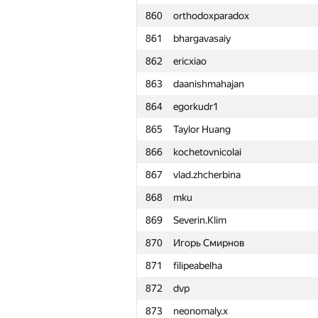
860
orthodoxparadox
861
bhargavasaiy
862
ericxiao
863
daanishmahajan
864
egorkudr1
865
Taylor Huang
866
kochetovnicolai
867
vlad.zhcherbina
868
mku
869
Severin.Klim
870
Игорь Смирнов
871
filipeabelha
872
dvp
#
Participant
873
neonomaly.x