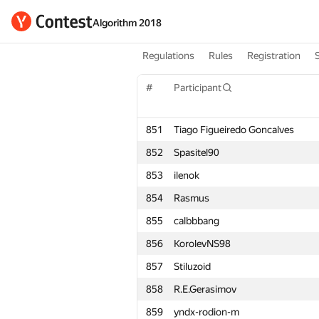
Algorithm 2018
Regulations
Rules
Registration
#
Participant
851
Tiago Figueiredo Goncalves
852
Spasitel90
853
ilenok
854
Rasmus
855
calbbbang
856
KorolevNS98
857
Stiluzoid
858
R.E.Gerasimov
859
yndx-rodion-m