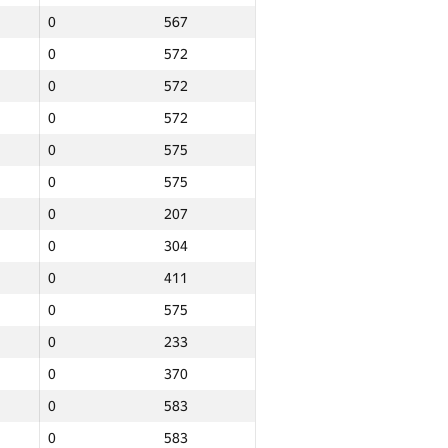
0
567
0
572
0
572
0
572
0
575
0
575
0
207
0
304
0
411
0
575
0
233
0
370
0
583
Total
0
583
e
NGP30 Sum
Min place