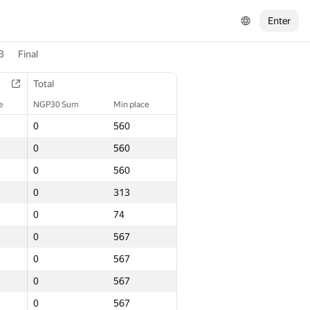
Enter
3
Final
Total
e
NGP30 Sum
Min place
0
560
0
560
0
560
0
313
0
74
0
567
0
567
0
567
0
567