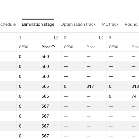
Schedule
Elimination stage
Optimization track
ML track
Round 
1
2
3
GP30
Place
GP30
Place
GP30
Plac
0
560
—
—
—
—
0
560
—
—
—
—
0
560
—
—
—
—
0
565
0
317
0
313
0
565
—
—
0
74
0
567
—
—
—
—
0
567
—
—
—
—
0
567
—
—
—
—
0
567
—
—
—
—