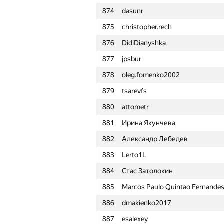
874
dasunr
851
Tiago Figueiredo Goncalves
875
christopher.rech
852
Spasitel90
876
DidiDianyshka
853
ilenok
877
jpsbur
854
Rasmus
878
oleg.fomenko2002
855
calbbbang
879
tsarevfs
856
KorolevNS98
880
attometr
857
Stiluzoid
881
Ирина Якунчева
858
R.E.Gerasimov
882
Александр Лебедев
859
yndx-rodion-m
883
Lerto1L
860
orthodoxparadox
884
Стас Затолокин
861
bhargavasaiy
885
Marcos Paulo Quintao Fernande
862
ericxiao
886
dmakienko2017
863
daanishmahajan
887
esalexey
864
egorkudr1