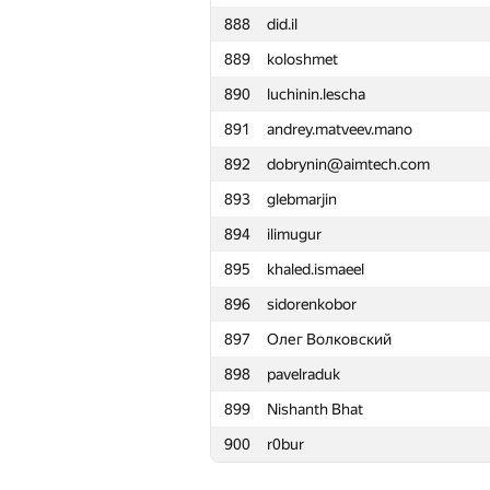
888
did.il
865
Taylor Huang
889
koloshmet
866
kochetovnicolai
890
luchinin.lescha
867
vlad.zhcherbina
891
andrey.matveev.mano
868
mku
892
dobrynin@aimtech.com
869
Severin.Klim
893
glebmarjin
870
Игорь Смирнов
894
ilimugur
871
filipeabelha
895
khaled.ismaeel
872
dvp
896
sidorenkobor
873
neonomaly.x
897
Олег Волковский
874
dasunr
898
pavelraduk
875
christopher.rech
899
Nishanth Bhat
876
DidiDianyshka
900
r0bur
877
jpsbur
878
oleg.fomenko2002