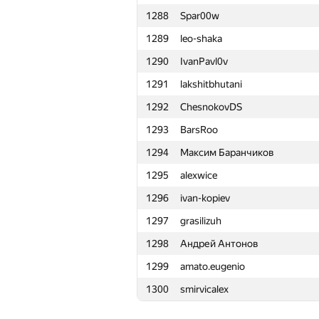
1288
Spar00w
1265
alexmich
1289
leo-shaka
1266
Бакаев Сергей
1290
IvanPavl0v
1267
sergkon99
1291
lakshitbhutani
1268
Игорь Головин
1292
ChesnokovDS
1269
konovma
1293
BarsRoo
1270
Mindaugas Kazlauskas
1294
Максим Баранчиков
1271
Миша Прохоров
1295
alexwice
1272
KirillovNikitaV
1296
ivan-kopiev
1273
alexbmstu
1297
grasilizuh
1274
a_sinyukov@cs.yaconnect.com
1298
Андрей Антонов
1275
spirit3628
1299
amato.eugenio
1276
Stresshoover
1300
smirvicalex
1277
Максим Гордиенко
1278
m.tractat