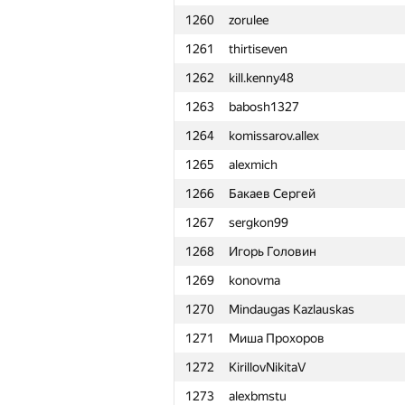
1260
zorulee
1261
thirtiseven
1262
kill.kenny48
1263
babosh1327
1264
komissarov.allex
1265
alexmich
1266
Бакаев Сергей
1267
sergkon99
1268
Игорь Головин
1269
konovma
1270
Mindaugas Kazlauskas
1271
Миша Прохоров
1272
KirillovNikitaV
#
Participant
1273
alexbmstu