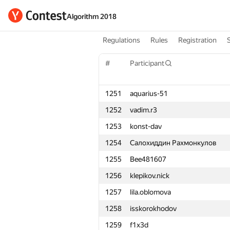
Algorithm 2018
Regulations
Rules
Registration
#
Participant
1251
aquarius-51
1252
vadim.r3
1253
konst-dav
1254
Салохиддин Рахмонкулов
1255
Bee481607
1256
klepikov.nick
1257
lila.oblomova
1258
isskorokhodov
1259
f1x3d