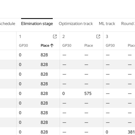
Schedule
Elimination stage
Optimization track
ML track
Round 
1
2
3
GP30
Place
GP30
Place
GP30
Plac
0
828
—
—
—
—
0
828
—
—
—
—
0
828
—
—
—
—
0
828
—
—
—
—
0
828
0
575
—
—
0
828
—
—
—
—
0
828
—
—
—
—
0
828
—
—
—
—
0
828
—
—
0
381