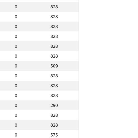
0
828
0
828
0
828
0
828
0
828
0
828
0
509
0
828
0
828
0
828
0
290
0
828
0
828
Total
0
575
e
NGP30 Sum
Min place