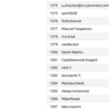
1274
a_sinyukov@cs.yaconnect.com
1251
aquarius-51
1275
spirit3628
1252
vadim.r3
1276
Stresshoover
1253
konst-dav
1277
Максим Гордиенко
1254
Салохиддин Рахмонкулов
1278
m.tractat
1255
Bee481607
1279
vasiliev.dsd
1256
klepikov.nick
1280
Sanan Najafov
1257
lila.oblomova
1281
Серебрянский Андрей
1258
isskorokhodov
1282
nikitc1
1259
f1x3d
1283
Konstantin T.
1260
zorulee
1284
Mandava Desik
1261
thirtiseven
1285
Alexey Usharovski
1262
kill.kenny48
1286
Milad Rezaei
1263
babosh1327
1287
bilan.maxsim
1264
komissarov.allex