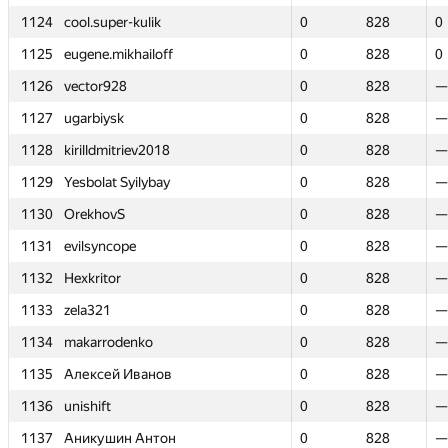
1124
1124
cool.super-kulik
cool.super-kulik
0
0
828
828
0
0
1125
1125
eugene.mikhailoff
eugene.mikhailoff
0
0
828
828
0
0
1126
1126
vector928
vector928
0
0
828
828
—
—
1127
1127
ugarbiysk
ugarbiysk
0
0
828
828
—
—
1128
1128
kirilldmitriev2018
kirilldmitriev2018
0
0
828
828
—
—
1129
1129
Yesbolat Syilybay
Yesbolat Syilybay
0
0
828
828
—
—
1130
1130
OrekhovS
OrekhovS
0
0
828
828
—
—
1131
1131
evilsyncope
evilsyncope
0
0
828
828
—
—
1132
1132
Hexkritor
Hexkritor
0
0
828
828
—
—
1133
1133
zela321
zela321
0
0
828
828
—
—
1134
1134
makarrodenko
makarrodenko
0
0
828
828
—
—
1135
1135
Алексей Иванов
Алексей Иванов
0
0
828
828
—
—
1136
1136
unishift
unishift
0
0
828
828
—
—
1137
1137
Аникушин Антон
Аникушин Антон
0
0
828
828
—
—