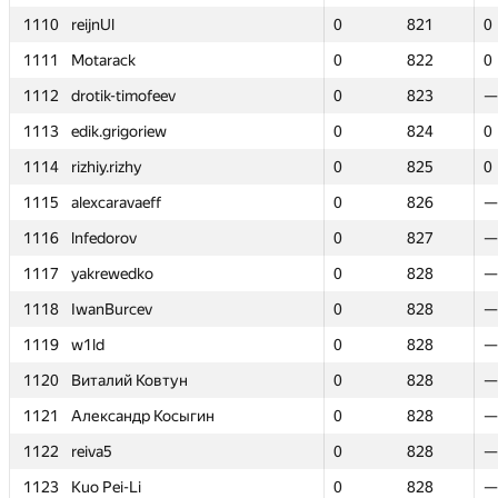
1110
1110
reijnUl
reijnUl
0
0
821
821
0
0
1111
1111
Motarack
Motarack
0
0
822
822
0
0
1112
1112
drotik-timofeev
drotik-timofeev
0
0
823
823
—
—
1113
1113
edik.grigoriew
edik.grigoriew
0
0
824
824
0
0
1114
1114
rizhiy.rizhy
rizhiy.rizhy
0
0
825
825
0
0
1115
1115
alexcaravaeff
alexcaravaeff
0
0
826
826
—
—
1116
1116
lnfedorov
lnfedorov
0
0
827
827
—
—
1117
1117
yakrewedko
yakrewedko
0
0
828
828
—
—
1118
1118
IwanBurcev
IwanBurcev
0
0
828
828
—
—
1119
1119
w1ld
w1ld
0
0
828
828
—
—
1120
1120
Виталий Ковтун
Виталий Ковтун
0
0
828
828
—
—
1121
1121
Александр Косыгин
Александр Косыгин
0
0
828
828
—
—
1122
1122
reiva5
reiva5
0
0
828
828
—
—
1123
1123
Kuo Pei-Li
Kuo Pei-Li
0
0
828
828
—
—