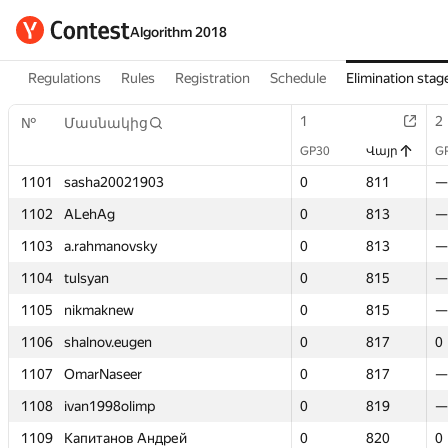
Algorithm 2018
Regulations
Rules
Registration
Schedule
Elimination stag
1
1
2
2
№
№
Մասնակից
Մասնակից
GP30
GP30
Վայր
Վայր
G
G
1101
1101
sasha20021903
sasha20021903
0
0
811
811
—
—
1102
1102
ALehAg
ALehAg
0
0
813
813
—
—
1103
1103
a.rahmanovsky
a.rahmanovsky
0
0
813
813
—
—
1104
1104
tulsyan
tulsyan
0
0
815
815
—
—
1105
1105
nikmaknew
nikmaknew
0
0
815
815
—
—
1106
1106
shalnov.eugen
shalnov.eugen
0
0
817
817
0
0
1107
1107
OmarNaseer
OmarNaseer
0
0
817
817
—
—
1108
1108
ivan1998olimp
ivan1998olimp
0
0
819
819
—
—
1109
1109
Капитанов Андрей
Капитанов Андрей
0
0
820
820
0
0