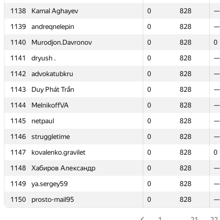
1138
1138
Kamal Aghayev
Kamal Aghayev
0
0
828
828
—
—
1139
1139
andreqnelepin
andreqnelepin
0
0
828
828
—
—
1140
1140
Murodjon.Davronov
Murodjon.Davronov
0
0
828
828
0
0
1141
1141
dryush .
dryush .
0
0
828
828
—
—
1142
1142
advokatubkru
advokatubkru
0
0
828
828
—
—
1143
1143
Duy Phát Trần
Duy Phát Trần
0
0
828
828
—
—
1144
1144
MelnikoffVA
MelnikoffVA
0
0
828
828
—
—
1145
1145
netpaul
netpaul
0
0
828
828
—
—
1146
1146
struggletime
struggletime
0
0
828
828
—
—
1147
1147
kovalenko.gravilet
kovalenko.gravilet
0
0
828
828
0
0
1148
1148
Хабиров Александр
Хабиров Александр
0
0
828
828
—
—
1149
1149
ya.sergey59
ya.sergey59
0
0
828
828
—
—
1150
1150
prosto-mail95
prosto-mail95
0
0
828
828
—
—
1
…
21
22