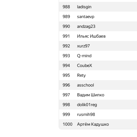
988
ladisgin
965
chinmay deshmukh
989
santaevp
966
severuscat
990
andzag23
967
VisualMaf
991
Ильяс Ишбаев
968
nickita.t
992
xurz97
969
Anastasiya.Zhyrkevich
993
Q-mind
970
Sammarize
994
CoubeX
971
katsam@passap.ru
995
Rety
972
Роман Спиркин
996
asschool
973
legion.const
997
Вадим Шипко
974
ruben.acm
998
dolik01reg
975
aostapec
999
rusmih98
976
kostya.elenik
1000
Артём Кадушко
977
alex.zabashta
978
demkozlov