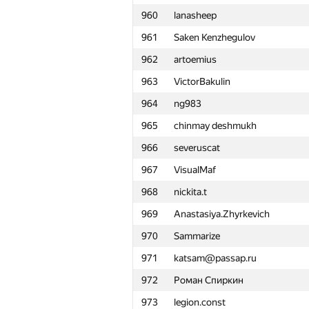
960
lanasheep
961
Saken Kenzhegulov
962
artoemius
963
VictorBakulin
964
ng983
965
chinmay deshmukh
966
severuscat
967
VisualMaf
968
nickita.t
969
Anastasiya.Zhyrkevich
970
Sammarize
971
katsam@passap.ru
972
Роман Спиркин
№
Қатысушы
973
legion.const