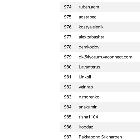
974
ruben.acm
951
avanesjan.nikolay
975
aostapec
952
EmCoderixinho
976
kostya.elenik
953
sadddddddddddddddd
977
alex.zabashta
954
wewuwa8
978
demkozlov
955
potopahin98
979
dk@lyceum.yaconnect.com
956
titimtimon
980
Lavanterus
957
venedikttsulenev
981
Unkoll
958
mayankgupta98
982
veinrap
959
hiaatcnd
983
n.morenko
960
lanasheep
984
snakumin
961
Saken Kenzhegulov
985
tisha1104
962
artoemius
986
iroodaz
963
VictorBakulin
987
Pakkapong Sricharoen
964
ng983