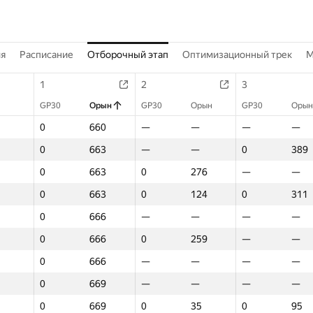
ия
Расписание
Отборочный этап
Оптимизационный трек
M
1
2
3
GP30
Орын
GP30
Орын
GP30
Орын
0
660
—
—
—
—
0
663
—
—
0
389
0
663
0
276
—
—
0
663
0
124
0
311
0
666
—
—
—
—
0
666
0
259
—
—
0
666
—
—
—
—
0
669
—
—
—
—
0
669
0
35
0
95