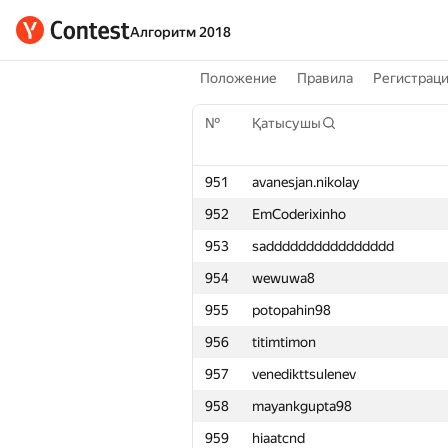
Алгоритм 2018
Положение
Правила
Регистрац
№
Қатысушы
951
avanesjan.nikolay
952
EmCoderixinho
953
sadddddddddddddddd
954
wewuwa8
955
potopahin98
956
titimtimon
957
venedikttsulenev
958
mayankgupta98
959
hiaatcnd