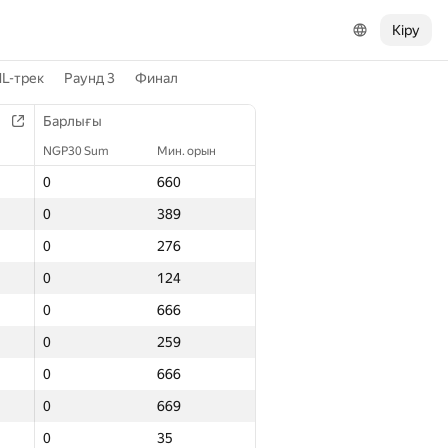
Кіру
L-трек
Раунд 3
Финал
Барлығы
NGP30 Sum
Мин. орын
0
660
0
389
0
276
0
124
0
666
0
259
0
666
0
669
0
35