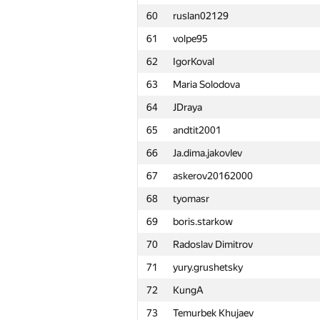
60
ruslan02129
61
volpe95
62
IgorKoval
63
Maria Solodova
64
JDraya
65
andtit2001
66
Ja.dima.jakovlev
67
askerov20162000
68
tyomasr
69
boris.starkow
70
Radoslav Dimitrov
71
yury.grushetsky
72
KungA
№
Участник
73
Temurbek Khujaev