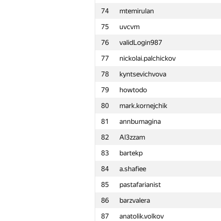
74
mtemirulan
51
obe-wan01
75
uvcvm
52
Dembel
76
validLogin987
53
deniskolsanov
77
nickolai.palchickov
54
isaf27
78
kyntsevichvova
55
maginot
79
howtodo
56
natsugiri
80
mark.kornejchik
57
Денис Южанин
81
annbumagina
58
Ivan Katanic
82
Al3zzam
59
Vladimir Orekhov
83
bartekp
60
ruslan02129
84
a.shafiee
61
volpe95
85
pastafarianist
62
IgorKoval
86
barzvalera
63
Maria Solodova
87
anatolik.volkov
64
JDraya