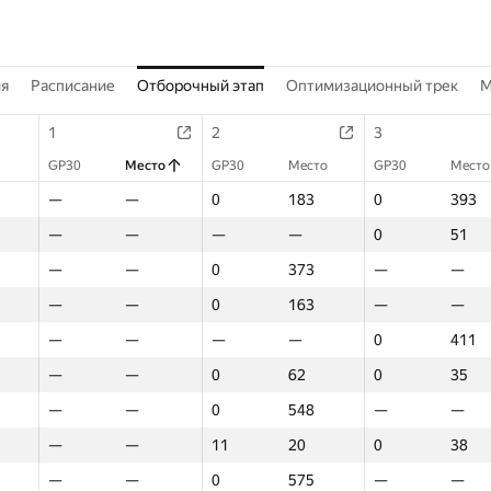
ия
Расписание
Отборочный этап
Оптимизационный трек
M
1
2
3
GP30
Место
GP30
Место
GP30
Место
—
—
0
183
0
393
—
—
—
—
0
51
—
—
0
373
—
—
—
—
0
163
—
—
—
—
—
—
0
411
—
—
0
62
0
35
—
—
0
548
—
—
—
—
11
20
0
38
—
—
0
575
—
—