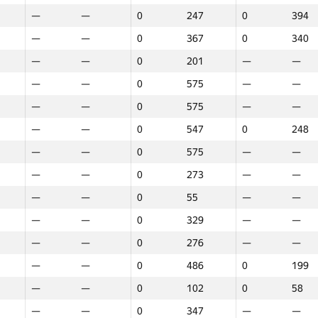
—
—
0
247
0
394
—
—
0
367
0
340
—
—
0
201
—
—
—
—
0
575
—
—
—
—
0
575
—
—
—
—
0
547
0
248
—
—
0
575
—
—
—
—
0
273
—
—
—
—
0
55
—
—
—
—
0
329
—
—
—
—
0
276
—
—
—
—
0
486
0
199
—
—
0
102
0
58
1
2
3
—
—
0
347
—
—
GP30
Место
GP30
Место
GP30
Место