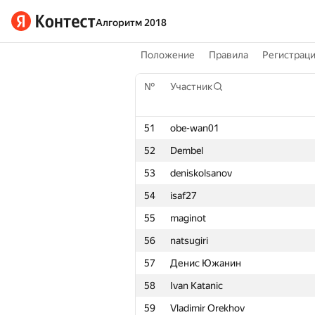
Алгоритм 2018
Положение
Правила
Регистрац
№
Участник
51
obe-wan01
52
Dembel
53
deniskolsanov
54
isaf27
55
maginot
56
natsugiri
57
Денис Южанин
58
Ivan Katanic
59
Vladimir Orekhov