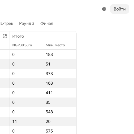
Войти
L-трек
Раунд 3
Финал
Итого
NGP30 Sum
Мин. место
0
183
0
51
0
373
0
163
0
411
0
35
0
548
11
20
0
575