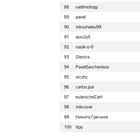
88
vadimology
65
andtit2001
89
pavel
66
Ja.dima.jakovlev
90
mkoshelev99
67
askerov20162000
91
qoo2p5
68
tyomasr
92
nasik-o-0
69
boris.starkow
93
Diextra
70
Radoslav Dimitrov
94
PavelSavchenkov
71
yury.grushetsky
95
stczhc
72
KungA
96
carlos.joa
73
Temurbek Khujaev
97
eulerscheZahl
74
mtemirulan
98
mikcorer
75
uvcvm
99
Никита Гречиха
76
validLogin987
100
tipy
77
nickolai.palchickov
78
kyntsevichvova