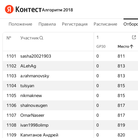
Алгоритм 2018
Положение
Правила
Регистрация
Расписание
Отборо
1
1
№
№
Участник
Участник
GP30
GP30
Место
Место
1101
1101
sasha20021903
sasha20021903
0
0
811
811
1102
1102
ALehAg
ALehAg
0
0
813
813
1103
1103
a.rahmanovsky
a.rahmanovsky
0
0
813
813
1104
1104
tulsyan
tulsyan
0
0
815
815
1105
1105
nikmaknew
nikmaknew
0
0
815
815
1106
1106
shalnov.eugen
shalnov.eugen
0
0
817
817
1107
1107
OmarNaseer
OmarNaseer
0
0
817
817
1108
1108
ivan1998olimp
ivan1998olimp
0
0
819
819
1109
1109
Капитанов Андрей
Капитанов Андрей
0
0
820
820