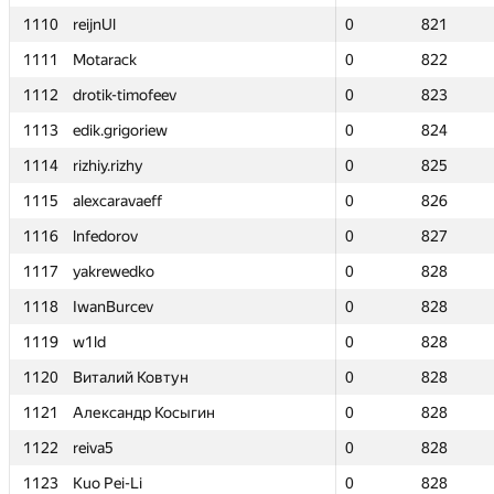
1110
1110
reijnUl
reijnUl
0
0
821
821
1111
1111
Motarack
Motarack
0
0
822
822
1112
1112
drotik-timofeev
drotik-timofeev
0
0
823
823
1113
1113
edik.grigoriew
edik.grigoriew
0
0
824
824
1114
1114
rizhiy.rizhy
rizhiy.rizhy
0
0
825
825
1115
1115
alexcaravaeff
alexcaravaeff
0
0
826
826
1116
1116
lnfedorov
lnfedorov
0
0
827
827
1117
1117
yakrewedko
yakrewedko
0
0
828
828
1118
1118
IwanBurcev
IwanBurcev
0
0
828
828
1119
1119
w1ld
w1ld
0
0
828
828
1120
1120
Виталий Ковтун
Виталий Ковтун
0
0
828
828
1121
1121
Александр Косыгин
Александр Косыгин
0
0
828
828
1122
1122
reiva5
reiva5
0
0
828
828
1123
1123
Kuo Pei-Li
Kuo Pei-Li
0
0
828
828