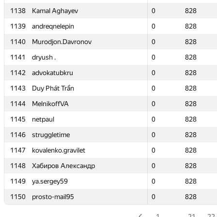
1138
1138
Kamal Aghayev
Kamal Aghayev
0
0
828
828
1139
1139
andreqnelepin
andreqnelepin
0
0
828
828
1140
1140
Murodjon.Davronov
Murodjon.Davronov
0
0
828
828
1141
1141
dryush .
dryush .
0
0
828
828
1142
1142
advokatubkru
advokatubkru
0
0
828
828
1143
1143
Duy Phát Trần
Duy Phát Trần
0
0
828
828
1144
1144
MelnikoffVA
MelnikoffVA
0
0
828
828
1145
1145
netpaul
netpaul
0
0
828
828
1146
1146
struggletime
struggletime
0
0
828
828
1147
1147
kovalenko.gravilet
kovalenko.gravilet
0
0
828
828
1148
1148
Хабиров Александр
Хабиров Александр
0
0
828
828
1149
1149
ya.sergey59
ya.sergey59
0
0
828
828
1150
1150
prosto-mail95
prosto-mail95
0
0
828
828
1
…
21
22