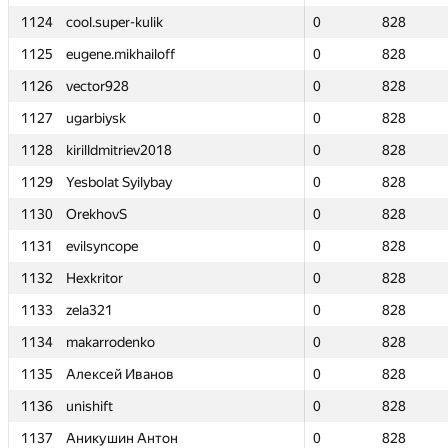
1124
1124
cool.super-kulik
cool.super-kulik
0
0
828
828
1125
1125
eugene.mikhailoff
eugene.mikhailoff
0
0
828
828
1126
1126
vector928
vector928
0
0
828
828
1127
1127
ugarbiysk
ugarbiysk
0
0
828
828
1128
1128
kirilldmitriev2018
kirilldmitriev2018
0
0
828
828
1129
1129
Yesbolat Syilybay
Yesbolat Syilybay
0
0
828
828
1130
1130
OrekhovS
OrekhovS
0
0
828
828
1131
1131
evilsyncope
evilsyncope
0
0
828
828
1132
1132
Hexkritor
Hexkritor
0
0
828
828
1133
1133
zela321
zela321
0
0
828
828
1134
1134
makarrodenko
makarrodenko
0
0
828
828
1135
1135
Алексей Иванов
Алексей Иванов
0
0
828
828
1136
1136
unishift
unishift
0
0
828
828
1137
1137
Аникушин Антон
Аникушин Антон
0
0
828
828