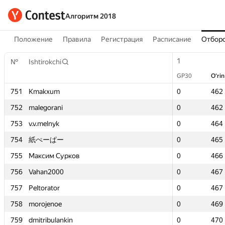
Алгоритм 2018
Положение
Правила
Регистрация
Расписание
Отборо
1
1
№
№
Ishtirokchi
Ishtirokchi
GP30
GP30
O‘rin
O‘rin
751
751
Kmakxum
Kmakxum
0
0
462
462
752
752
malegorani
malegorani
0
0
462
462
753
753
v.v.melnyk
v.v.melnyk
0
0
464
464
754
754
紙ぺーぱー
紙ぺーぱー
0
0
465
465
755
755
Максим Сурков
Максим Сурков
0
0
466
466
756
756
Vahan2000
Vahan2000
0
0
467
467
757
757
Peltorator
Peltorator
0
0
467
467
758
758
morojenoe
morojenoe
0
0
469
469
759
759
dmitribulankin
dmitribulankin
0
0
470
470