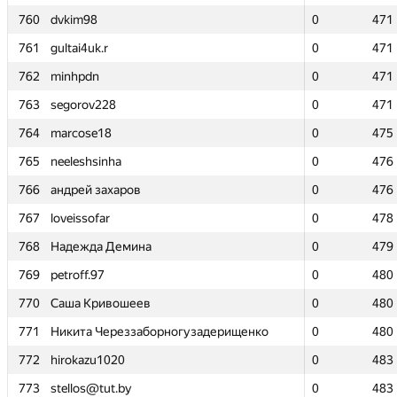
760
760
dvkim98
dvkim98
0
0
471
471
761
761
gultai4uk.r
gultai4uk.r
0
0
471
471
762
762
minhpdn
minhpdn
0
0
471
471
763
763
segorov228
segorov228
0
0
471
471
764
764
marcose18
marcose18
0
0
475
475
765
765
neeleshsinha
neeleshsinha
0
0
476
476
766
766
андрей захаров
андрей захаров
0
0
476
476
767
767
loveissofar
loveissofar
0
0
478
478
768
768
Надежда Демина
Надежда Демина
0
0
479
479
769
769
petroff.97
petroff.97
0
0
480
480
770
770
Саша Кривошеев
Саша Кривошеев
0
0
480
480
771
771
Никита Череззаборногузадерищенко
Никита Череззаборногузадерищенко
0
0
480
480
772
772
hirokazu1020
hirokazu1020
0
0
483
483
773
773
stellos@tut.by
stellos@tut.by
0
0
483
483