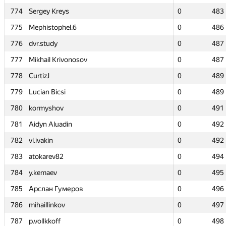
774
774
Sergey Kreys
Sergey Kreys
0
0
483
483
775
775
Mephistophel.6
Mephistophel.6
0
0
486
486
776
776
dvr.study
dvr.study
0
0
487
487
777
777
Mikhail Krivonosov
Mikhail Krivonosov
0
0
487
487
778
778
CurtizJ
CurtizJ
0
0
489
489
779
779
Lucian Bicsi
Lucian Bicsi
0
0
489
489
780
780
kormyshov
kormyshov
0
0
491
491
781
781
Aidyn Aluadin
Aidyn Aluadin
0
0
492
492
782
782
vl.ivakin
vl.ivakin
0
0
492
492
783
783
atokarev82
atokarev82
0
0
494
494
784
784
y.kemaev
y.kemaev
0
0
495
495
785
785
Арслан Гумеров
Арслан Гумеров
0
0
496
496
786
786
mihaillinkov
mihaillinkov
0
0
497
497
787
787
p.vollkkoff
p.vollkkoff
0
0
498
498