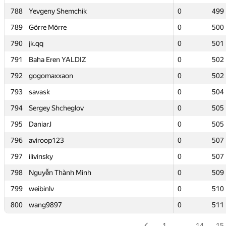
788
788
Yevgeny Shemchik
Yevgeny Shemchik
0
0
499
499
789
789
Görre Mörre
Görre Mörre
0
0
500
500
790
790
jk.qq
jk.qq
0
0
501
501
791
791
Baha Eren YALDIZ
Baha Eren YALDIZ
0
0
502
502
792
792
gogomaxxaon
gogomaxxaon
0
0
502
502
793
793
savask
savask
0
0
504
504
794
794
Sergey Shcheglov
Sergey Shcheglov
0
0
505
505
795
795
DaniarJ
DaniarJ
0
0
505
505
796
796
aviroop123
aviroop123
0
0
507
507
797
797
ilivinsky
ilivinsky
0
0
507
507
798
798
Nguyễn Thành Minh
Nguyễn Thành Minh
0
0
509
509
799
799
weibinlv
weibinlv
0
0
510
510
800
800
wang9897
wang9897
0
0
511
511
1
…
14
15