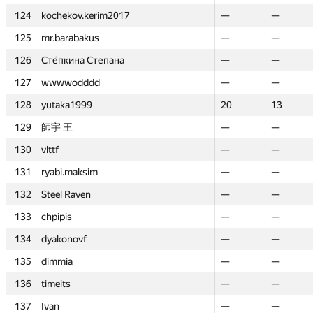
124
124
kochekov.kerim2017
kochekov.kerim2017
—
—
—
—
125
125
mr.barabakus
mr.barabakus
—
—
—
—
126
126
Стёпкина Степана
Стёпкина Степана
—
—
—
—
127
127
wwwwodddd
wwwwodddd
—
—
—
—
128
128
yutaka1999
yutaka1999
20
20
13
13
129
129
師宇 王
師宇 王
—
—
—
—
130
130
vlttf
vlttf
—
—
—
—
131
131
ryabi.maksim
ryabi.maksim
—
—
—
—
132
132
Steel Raven
Steel Raven
—
—
—
—
133
133
chpipis
chpipis
—
—
—
—
134
134
dyakonovf
dyakonovf
—
—
—
—
135
135
dimmia
dimmia
—
—
—
—
136
136
timeits
timeits
—
—
—
—
137
137
Ivan
Ivan
—
—
—
—