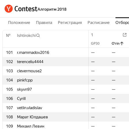
Алгоритм 2018
Положение
Правила
Регистрация
Расписание
Отборо
1
1
№
№
Ishtirokchi
Ishtirokchi
GP30
GP30
O‘rin
O‘rin
101
101
r.mammadov2016
r.mammadov2016
—
—
—
—
102
102
terenceliu4444
terenceliu4444
—
—
—
—
103
103
clevermouse2
clevermouse2
—
—
—
—
104
104
pinkfcpp
pinkfcpp
—
—
—
—
105
105
skyvn97
skyvn97
—
—
—
—
106
106
Cyrill
Cyrill
—
—
—
—
107
107
vetlin.vladislav
vetlin.vladislav
—
—
—
—
108
108
Марат Юлдашев
Марат Юлдашев
—
—
—
—
109
109
Михаил Левин
Михаил Левин
—
—
—
—