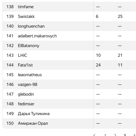
138
138
timfame
timfame
—
—
—
—
139
139
Swistakk
Swistakk
6
6
25
25
140
140
longhuenchan
longhuenchan
—
—
—
—
141
141
adalbert.makarovych
adalbert.makarovych
—
—
—
—
142
142
ElBatanony
ElBatanony
—
—
—
—
143
143
LHiC
LHiC
10
10
21
21
144
144
Fata1ist
Fata1ist
24
24
11
11
145
145
leaomatheus
leaomatheus
—
—
—
—
146
146
vazgen-98
vazgen-98
—
—
—
—
147
147
glebodin
glebodin
—
—
—
—
148
148
fedimser
fedimser
—
—
—
—
149
149
Дарья Тупикина
Дарья Тупикина
—
—
—
—
150
150
Амиржан Орал
Амиржан Орал
—
—
—
—
1
2
3
4