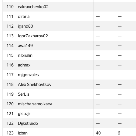
110
110
eakravchenko02
eakravchenko02
—
—
—
—
111
111
diraria
diraria
—
—
—
—
112
112
igand80
igand80
—
—
—
—
113
113
IgorZakharov02
IgorZakharov02
—
—
—
—
114
114
awa149
awa149
—
—
—
—
115
115
nibnalin
nibnalin
—
—
—
—
116
116
admax
admax
—
—
—
—
117
117
mjgonzales
mjgonzales
—
—
—
—
118
118
Alex Shekhovtsov
Alex Shekhovtsov
—
—
—
—
119
119
SerLis
SerLis
—
—
—
—
120
120
mischa.samolkaev
mischa.samolkaev
—
—
—
—
121
121
gispzjz
gispzjz
—
—
—
—
122
122
Dijkstraido
Dijkstraido
—
—
—
—
123
123
izban
izban
40
40
6
6