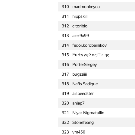
310
madmonkeyco
311
hippskill
312
cjtoribio
313
alex9x99
314
fedor.korobeinikov
315
Ευάγγελος Πίπης
316
PotterSergey
317
bugzziiii
318
Nafis Sadique
319
a.speedster
320
aniap7
321
Niyaz Nigmatullin
322
Stonefeang
№
Մասնակից
323
vm450