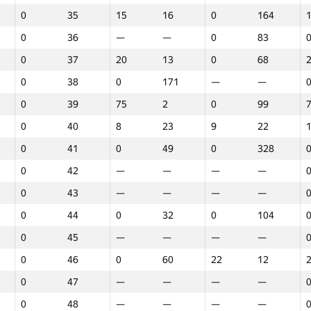
0
35
15
16
0
164
—
—
0
171
—
—
0
36
—
—
0
83
—
—
—
—
0
131
0
37
20
13
0
68
—
—
0
575
—
—
0
38
0
171
—
—
—
—
0
163
0
237
0
39
75
2
0
99
—
—
0
575
0
411
0
40
8
23
9
22
—
—
0
575
—
—
0
41
0
49
0
328
—
—
0
387
—
—
0
42
—
—
—
—
—
—
0
127
—
—
0
43
—
—
—
—
—
—
0
324
—
—
0
44
0
32
0
104
—
—
0
163
—
—
0
45
—
—
—
—
—
—
0
476
—
—
0
46
0
60
22
12
—
—
0
220
—
—
0
47
—
—
—
—
—
—
—
—
0
397
0
48
—
—
—
—
7.5
23
0
301
0
189
7