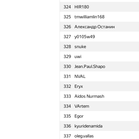
324
HIR180
301
Rafael Saddatimov
325
tmwilliamlin168
302
nveira
326
Александр Останин
303
ShavelVal
327
y0105w49
304
Linh Nguyen
328
snuke
305
poul1298
329
uwi
306
kri-antonio
330
Jean.Paul.Shapo
307
Damir Arbula
331
NVAL
308
Сергей Байбаков
332
Eryx
309
kurabtsky
333
Aidos Nurmash
310
madmonkeyco
334
VArtem
311
hippskill
335
Egor
312
cjtoribio
336
kyuridenamida
313
alex9x99
337
oleg.vallas
314
fedor.korobeinikov