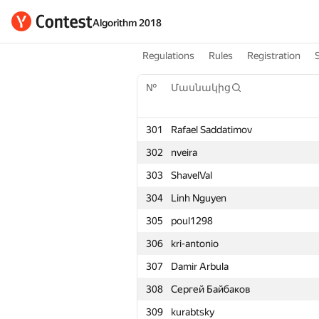
Algorithm 2018
Regulations
Rules
Registration
№
Մասնակից
301
Rafael Saddatimov
302
nveira
303
ShavelVal
304
Linh Nguyen
305
poul1298
306
kri-antonio
307
Damir Arbula
308
Сергей Байбаков
309
kurabtsky