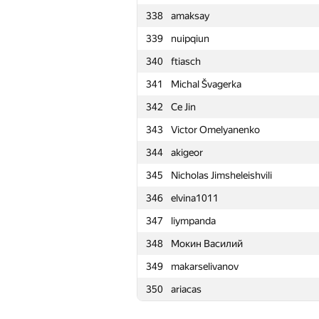
338
amaksay
315
Ευάγγελος Πίπης
339
nuipqiun
316
PotterSergey
340
ftiasch
317
bugzziiii
341
Michal Švagerka
318
Nafis Sadique
342
Ce Jin
319
a.speedster
343
Victor Omelyanenko
320
aniap7
344
akigeor
321
Niyaz Nigmatullin
345
Nicholas Jimsheleishvili
322
Stonefeang
346
elvina1011
323
vm450
347
liympanda
324
HIR180
348
Мокин Василий
325
tmwilliamlin168
349
makarselivanov
326
Александр Останин
350
ariacas
327
y0105w49
328
snuke