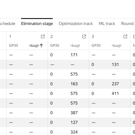
Schedule
Elimination stage
Optimization track
ML track
Round 
1
2
3
GP30
Վայր
GP30
Վայր
GP30
Վայր
—
—
0
171
—
—
—
—
—
—
0
131
—
—
0
575
—
—
—
—
0
163
0
237
—
—
0
575
0
411
—
—
0
575
—
—
—
—
0
387
—
—
—
—
0
127
—
—
—
—
0
324
—
—