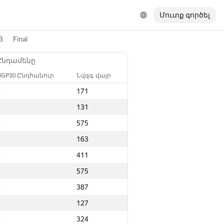
Մուտք գործել
3
Final
Ընդամենը
NGP30 Ընդհանուր
Նվզգ. վայր
0
171
0
131
0
575
0
163
0
411
0
575
0
387
0
127
0
324