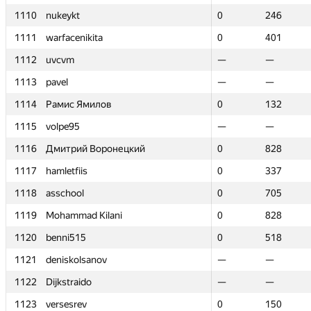
1110
1110
nukeykt
nukeykt
0
0
246
246
1111
1111
warfacenikita
warfacenikita
0
0
401
401
1112
1112
uvcvm
uvcvm
—
—
—
—
1113
1113
pavel
pavel
—
—
—
—
1114
1114
Рамис Ямилов
Рамис Ямилов
0
0
132
132
1115
1115
volpe95
volpe95
—
—
—
—
1116
1116
Дмитрий Воронецкий
Дмитрий Воронецкий
0
0
828
828
1117
1117
hamletfiis
hamletfiis
0
0
337
337
1118
1118
asschool
asschool
0
0
705
705
1119
1119
Mohammad Kilani
Mohammad Kilani
0
0
828
828
1120
1120
benni515
benni515
0
0
518
518
1121
1121
deniskolsanov
deniskolsanov
—
—
—
—
1122
1122
Dijkstraido
Dijkstraido
—
—
—
—
1123
1123
versesrev
versesrev
0
0
150
150