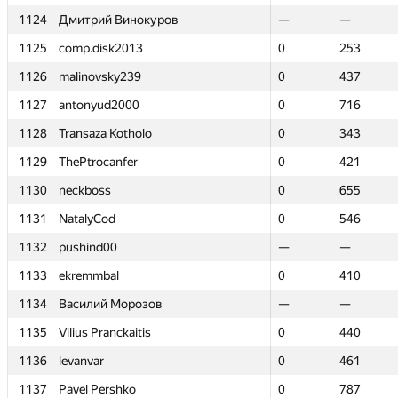
1124
1124
Дмитрий Винокуров
Дмитрий Винокуров
—
—
—
—
1125
1125
comp.disk2013
comp.disk2013
0
0
253
253
1126
1126
malinovsky239
malinovsky239
0
0
437
437
1127
1127
antonyud2000
antonyud2000
0
0
716
716
1128
1128
Transaza Kotholo
Transaza Kotholo
0
0
343
343
1129
1129
ThePtrocanfer
ThePtrocanfer
0
0
421
421
1130
1130
neckboss
neckboss
0
0
655
655
1131
1131
NatalyCod
NatalyCod
0
0
546
546
1132
1132
pushind00
pushind00
—
—
—
—
1133
1133
ekremmbal
ekremmbal
0
0
410
410
1134
1134
Василий Морозов
Василий Морозов
—
—
—
—
1135
1135
Vilius Pranckaitis
Vilius Pranckaitis
0
0
440
440
1136
1136
levanvar
levanvar
0
0
461
461
1137
1137
Pavel Pershko
Pavel Pershko
0
0
787
787