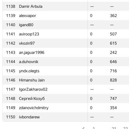
1138
1138
Damir Arbula
Damir Arbula
—
—
—
—
1139
1139
alexvapor
alexvapor
0
0
362
362
1140
1140
igand80
igand80
—
—
—
—
1141
1141
aviroop123
aviroop123
0
0
507
507
1142
1142
vkozin97
vkozin97
0
0
615
615
1143
1143
an.jaguar1996
an.jaguar1996
0
0
242
242
1144
1144
a.duhovnik
a.duhovnik
0
0
646
646
1145
1145
yndx.olegts
yndx.olegts
0
0
716
716
1146
1146
Himanshu Jain
Himanshu Jain
0
0
828
828
1147
1147
IgorZakharov02
IgorZakharov02
—
—
—
—
1148
1148
Сергей Козуб
Сергей Козуб
0
0
747
747
1149
1149
zdanovichdmitry
zdanovichdmitry
0
0
354
354
1150
1150
ivbondarew
ivbondarew
—
—
—
—
1
…
21
22