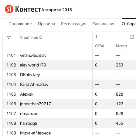
Алгоритм 2018
Положение
Правила
Регистрация
Расписание
Отборо
1
1
№
№
Участник
Участник
GP30
GP30
Место
Место
1101
1101
vetlin.vladislav
vetlin.vladislav
—
—
—
—
1102
1102
alex.world179
alex.world179
0
0
253
253
1103
1103
DKolodzey
DKolodzey
—
—
—
—
1104
1104
Farid Ahmadov
Farid Ahmadov
—
—
—
—
1105
1105
Alexiski
Alexiski
0
0
828
828
1106
1106
johnathan79717
johnathan79717
0
0
122
122
1107
1107
dreamzor
dreamzor
0
0
828
828
1108
1108
hamzqq9
hamzqq9
0
0
455
455
1109
1109
Михаил Чернов
Михаил Чернов
—
—
—
—