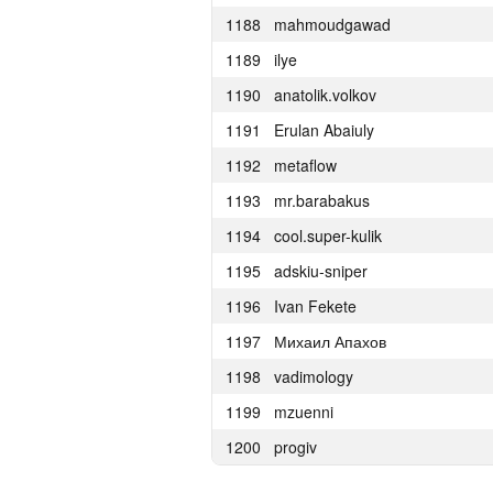
1188
mahmoudgawad
1165
Fadi-Younes
1189
ilye
1166
neeleshsinha
1190
anatolik.volkov
1167
kazi-nayeem
1191
Erulan Abaiuly
1168
zakharov921.anton
1192
metaflow
1169
shalnov.eugen
1193
mr.barabakus
1170
peter.alexeev
1194
cool.super-kulik
1171
pastafarianist
1195
adskiu-sniper
1172
mrtekioi
1196
Ivan Fekete
1173
deniskond
1197
Михаил Апахов
1174
Роман Оськин
1198
vadimology
1175
Alex.PKZDL
1199
mzuenni
1176
okaduki a
1200
progiv
1177
dmikarpoff
1178
MrRockPack .