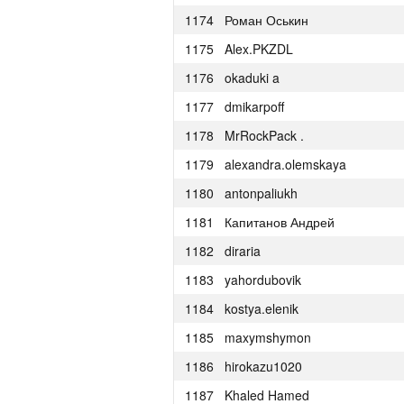
1174
Роман Оськин
1151
Жарасхан Аман
1175
Alex.PKZDL
1152
what.have.i.done
1176
okaduki a
1153
Никита Череззаборногузадер
1177
dmikarpoff
1154
Roman Derkach
1178
MrRockPack .
1155
tima.satylkhanov
1179
alexandra.olemskaya
1156
brain822
1180
antonpaliukh
1157
Denis Savenkov
1181
Капитанов Андрей
1158
andrey.matveev.mano
1182
diraria
1159
vasiliev.dsd
1183
yahordubovik
1160
verytable
1184
kostya.elenik
1161
edik-forever
1185
maxymshymon
1162
tmt514
1186
hirokazu1020
1163
Steel Raven
1187
Khaled Hamed
1164
pulkit96