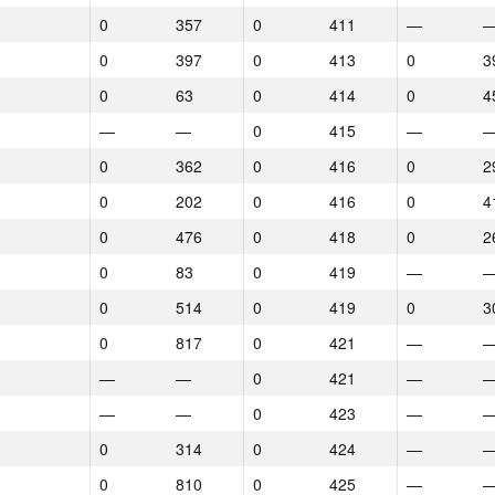
0
357
0
411
—
0
397
0
413
0
3
0
63
0
414
0
4
—
—
0
415
—
0
362
0
416
0
2
0
202
0
416
0
4
0
476
0
418
0
2
0
83
0
419
—
0
514
0
419
0
3
0
817
0
421
—
—
—
0
421
—
—
—
0
423
—
0
314
0
424
—
1
2
3
0
810
0
425
—
GP30
Place
GP30
Place
GP30
P