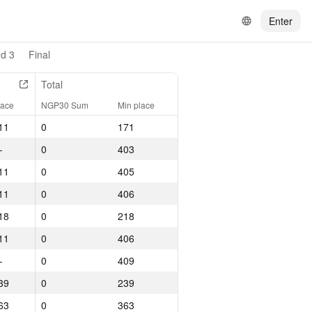
Enter
d 3
Final
Total
lace
NGP30 Sum
Min place
11
0
171
—
0
403
11
0
405
11
0
406
18
0
218
11
0
406
—
0
409
39
0
239
63
0
363