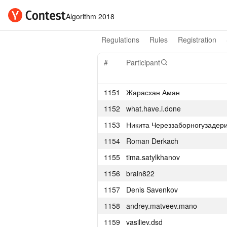
Algorithm 2018
Regulations
Rules
Registration
#
Participant
1151
Жарасхан Аман
1152
what.have.i.done
1153
Никита Череззаборногузадер
1154
Roman Derkach
1155
tima.satylkhanov
1156
brain822
1157
Denis Savenkov
1158
andrey.matveev.mano
1159
vasiliev.dsd