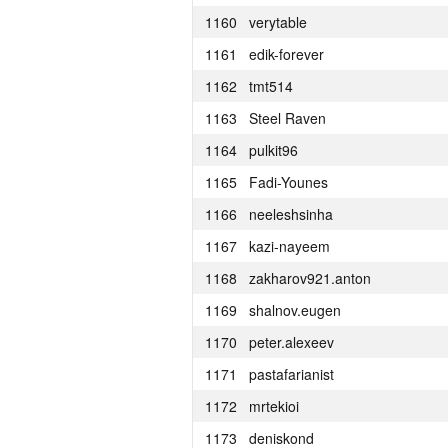
1160
verytable
1161
edik-forever
1162
tmt514
1163
Steel Raven
1164
pulkit96
1165
Fadi-Younes
1166
neeleshsinha
1167
kazi-nayeem
1168
zakharov921.anton
1169
shalnov.eugen
1170
peter.alexeev
1171
pastafarianist
1172
mrtekioi
#
Participant
1173
deniskond