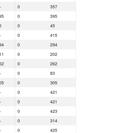
—
0
357
95
0
395
5
0
45
—
0
415
94
0
294
11
0
202
62
0
262
—
0
83
05
0
305
—
0
421
—
0
421
—
0
423
—
0
314
Total
—
0
425
lace
NGP30 Sum
Min place