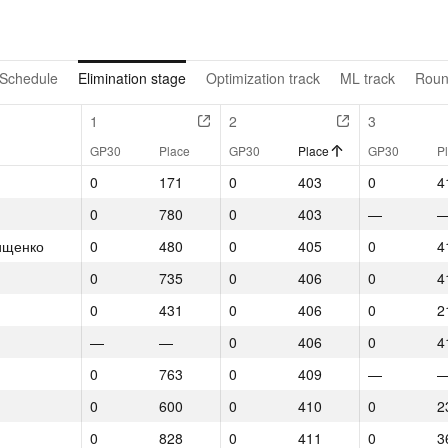
Schedule
Elimination stage
Optimization track
ML track
Roun
1
2
3
GP30
Place
GP30
Place
GP30
P
0
171
0
403
0
4
0
780
0
403
—
ищенко
0
480
0
405
0
4
0
735
0
406
0
4
0
431
0
406
0
2
—
—
0
406
0
4
0
763
0
409
—
0
600
0
410
0
2
0
828
0
411
0
3