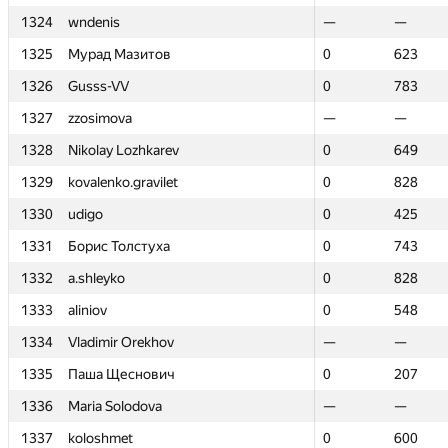
1324
1324
wndenis
wndenis
—
—
—
—
1325
1325
Мурад Мазитов
Мурад Мазитов
0
0
623
623
1326
1326
Gusss-VV
Gusss-VV
0
0
783
783
1327
1327
zzosimova
zzosimova
—
—
—
—
1328
1328
Nikolay Lozhkarev
Nikolay Lozhkarev
0
0
649
649
1329
1329
kovalenko.gravilet
kovalenko.gravilet
0
0
828
828
1330
1330
udigo
udigo
0
0
425
425
1331
1331
Борис Толстуха
Борис Толстуха
0
0
743
743
1332
1332
a.shleyko
a.shleyko
0
0
828
828
1333
1333
aliniov
aliniov
0
0
548
548
1334
1334
Vladimir Orekhov
Vladimir Orekhov
—
—
—
—
1335
1335
Паша Щеснович
Паша Щеснович
0
0
207
207
1336
1336
Maria Solodova
Maria Solodova
—
—
—
—
1337
1337
koloshmet
koloshmet
0
0
600
600