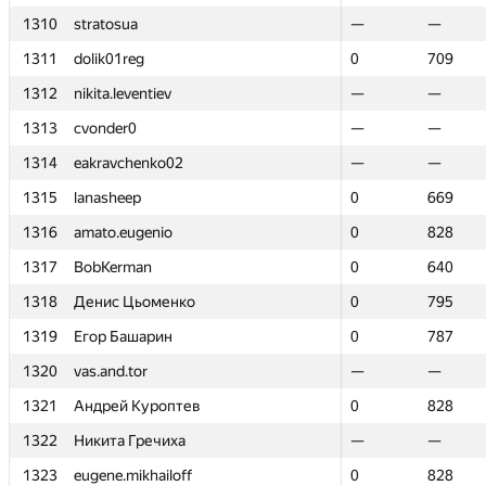
1310
1310
stratosua
stratosua
—
—
—
—
1311
1311
dolik01reg
dolik01reg
0
0
709
709
1312
1312
nikita.leventiev
nikita.leventiev
—
—
—
—
1313
1313
cvonder0
cvonder0
—
—
—
—
1314
1314
eakravchenko02
eakravchenko02
—
—
—
—
1315
1315
lanasheep
lanasheep
0
0
669
669
1316
1316
amato.eugenio
amato.eugenio
0
0
828
828
1317
1317
BobKerman
BobKerman
0
0
640
640
1318
1318
Денис Цьоменко
Денис Цьоменко
0
0
795
795
1319
1319
Егор Башарин
Егор Башарин
0
0
787
787
1320
1320
vas.and.tor
vas.and.tor
—
—
—
—
1321
1321
Андрей Куроптев
Андрей Куроптев
0
0
828
828
1322
1322
Никита Гречиха
Никита Гречиха
—
—
—
—
1323
1323
eugene.mikhailoff
eugene.mikhailoff
0
0
828
828