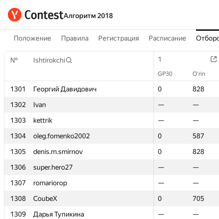
Алгоритм 2018
Положение
Правила
Регистрация
Расписание
Отборо
1
1
№
№
Ishtirokchi
Ishtirokchi
GP30
GP30
O‘rin
O‘rin
1301
1301
Георгий Давидович
Георгий Давидович
0
0
828
828
1302
1302
Ivan
Ivan
—
—
—
—
1303
1303
kettrik
kettrik
—
—
—
—
1304
1304
oleg.fomenko2002
oleg.fomenko2002
0
0
587
587
1305
1305
denis.m.smirnov
denis.m.smirnov
0
0
828
828
1306
1306
super.hero27
super.hero27
—
—
—
—
1307
1307
romariorop
romariorop
—
—
—
—
1308
1308
CoubeX
CoubeX
0
0
705
705
1309
1309
Дарья Тупикина
Дарья Тупикина
—
—
—
—