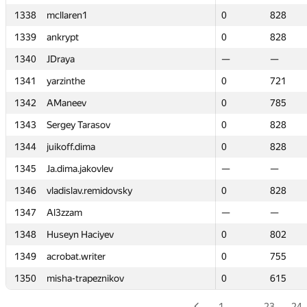
1338
1338
mcllaren1
mcllaren1
0
0
828
828
1339
1339
ankrypt
ankrypt
0
0
828
828
1340
1340
JDraya
JDraya
—
—
—
—
1341
1341
yarzinthe
yarzinthe
0
0
721
721
1342
1342
AManeev
AManeev
0
0
785
785
1343
1343
Sergey Tarasov
Sergey Tarasov
0
0
828
828
1344
1344
juikoff.dima
juikoff.dima
0
0
828
828
1345
1345
Ja.dima.jakovlev
Ja.dima.jakovlev
—
—
—
—
1346
1346
vladislav.remidovsky
vladislav.remidovsky
0
0
828
828
1347
1347
Al3zzam
Al3zzam
—
—
—
—
1348
1348
Huseyn Haciyev
Huseyn Haciyev
0
0
802
802
1349
1349
acrobat.writer
acrobat.writer
0
0
755
755
1350
1350
misha-trapeznikov
misha-trapeznikov
0
0
615
615
1
…
23
24