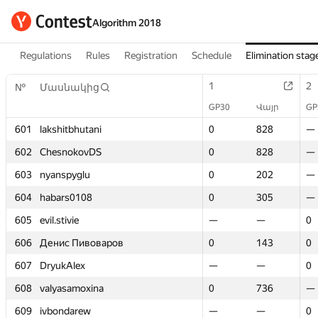
Algorithm 2018
Regulations
Rules
Registration
Schedule
Elimination stag
1
1
2
2
№
№
Մասնակից
Մասնակից
GP30
GP30
Վայր
Վայր
GP
GP
601
601
lakshitbhutani
lakshitbhutani
0
0
828
828
—
—
602
602
ChesnokovDS
ChesnokovDS
0
0
828
828
—
—
603
603
nyanspyglu
nyanspyglu
0
0
202
202
—
—
604
604
habars0108
habars0108
0
0
305
305
—
—
605
605
evil.stivie
evil.stivie
—
—
—
—
0
0
606
606
Денис Пивоваров
Денис Пивоваров
0
0
143
143
0
0
607
607
DryukAlex
DryukAlex
—
—
—
—
0
0
608
608
valyasamoxina
valyasamoxina
0
0
736
736
—
—
609
609
ivbondarew
ivbondarew
—
—
—
—
0
0