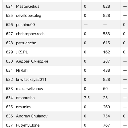
624
624
MasterGekus
MasterGekus
0
0
828
828
—
—
625
625
developer.oleg
developer.oleg
0
0
828
828
—
—
626
626
pushind00
pushind00
—
—
—
—
0
0
627
627
christopher.rech
christopher.rech
0
0
583
583
0
0
628
628
petruchcho
petruchcho
0
0
615
615
0
0
629
629
JKS.PL
JKS.PL
0
0
162
162
0
0
630
630
Андрей Смирдин
Андрей Смирдин
0
0
287
287
—
—
631
631
Nj Rafi
Nj Rafi
0
0
438
438
—
—
632
632
kriwitzckaya2011
kriwitzckaya2011
0
0
828
828
—
—
633
633
makarselivanov
makarselivanov
0
0
60
60
—
—
634
634
drsanusha
drsanusha
7.5
7.5
23
23
—
—
635
635
nmunim
nmunim
0
0
260
260
—
—
636
636
Andrew Chulanov
Andrew Chulanov
0
0
754
754
0
0
637
637
FutymyClone
FutymyClone
0
0
767
767
—
—