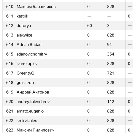
610
610
Максим Баранчиков
Максим Баранчиков
0
0
828
828
—
—
611
611
kettrik
kettrik
—
—
—
—
0
0
612
612
dotorya
dotorya
60
60
3
3
—
—
613
613
alexwice
alexwice
0
0
828
828
—
—
614
614
Adrian Budau
Adrian Budau
0
0
94
94
—
—
615
615
zdanovichdmitry
zdanovichdmitry
0
0
354
354
0
0
616
616
ivan-kopiev
ivan-kopiev
0
0
828
828
0
0
617
617
GreentyQ
GreentyQ
0
0
721
721
—
—
618
618
grasilizuh
grasilizuh
0
0
828
828
—
—
619
619
Андрей Антонов
Андрей Антонов
0
0
828
828
—
—
620
620
andrey.kalendarov
andrey.kalendarov
0
0
112
112
0
0
621
621
amato.eugenio
amato.eugenio
0
0
828
828
0
0
622
622
smirvicalex
smirvicalex
0
0
828
828
—
—
623
623
Максим Пилипович
Максим Пилипович
0
0
828
828
0
0