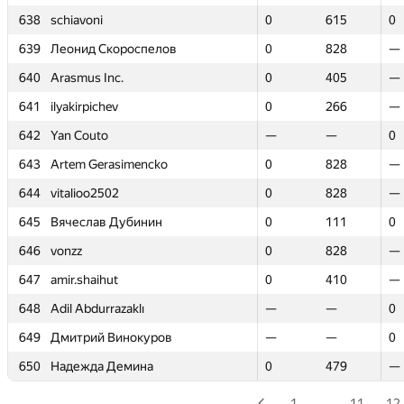
638
638
schiavoni
schiavoni
0
0
615
615
0
0
639
639
Леонид Скороспелов
Леонид Скороспелов
0
0
828
828
—
—
640
640
Arasmus Inc.
Arasmus Inc.
0
0
405
405
—
—
641
641
ilyakirpichev
ilyakirpichev
0
0
266
266
—
—
642
642
Yan Couto
Yan Couto
—
—
—
—
0
0
643
643
Artem Gerasimencko
Artem Gerasimencko
0
0
828
828
—
—
644
644
vitalioo2502
vitalioo2502
0
0
828
828
—
—
645
645
Вячеслав Дубинин
Вячеслав Дубинин
0
0
111
111
0
0
646
646
vonzz
vonzz
0
0
828
828
—
—
647
647
amir.shaihut
amir.shaihut
0
0
410
410
—
—
648
648
Adil Abdurrazaklı
Adil Abdurrazaklı
—
—
—
—
0
0
649
649
Дмитрий Винокуров
Дмитрий Винокуров
—
—
—
—
0
0
650
650
Надежда Демина
Надежда Демина
0
0
479
479
—
—
1
…
11
12