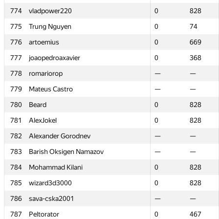
774
774
vladpower220
vladpower220
0
0
828
828
775
775
Trung Nguyen
Trung Nguyen
0
0
74
74
776
776
artoemius
artoemius
0
0
669
669
777
777
joaopedroaxavier
joaopedroaxavier
0
0
368
368
778
778
romariorop
romariorop
—
—
—
—
779
779
Mateus Castro
Mateus Castro
—
—
—
—
780
780
Beard
Beard
0
0
828
828
781
781
AlexJokel
AlexJokel
0
0
828
828
782
782
Alexander Gorodnev
Alexander Gorodnev
—
—
—
—
783
783
Barish Oksigen Namazov
Barish Oksigen Namazov
—
—
—
—
784
784
Mohammad Kilani
Mohammad Kilani
0
0
828
828
785
785
wizard3d3000
wizard3d3000
0
0
828
828
786
786
sava-cska2001
sava-cska2001
—
—
—
—
787
787
Peltorator
Peltorator
0
0
467
467