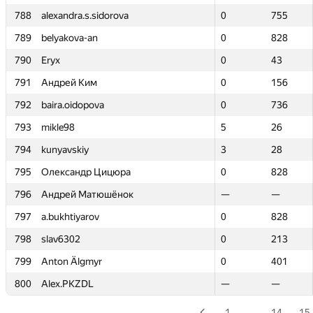
788
788
alexandra.s.sidorova
alexandra.s.sidorova
0
0
755
755
789
789
belyakova-an
belyakova-an
0
0
828
828
790
790
Eryx
Eryx
0
0
43
43
791
791
Андрей Ким
Андрей Ким
0
0
156
156
792
792
baira.oidopova
baira.oidopova
0
0
736
736
793
793
mikle98
mikle98
5
5
26
26
794
794
kunyavskiy
kunyavskiy
3
3
28
28
795
795
Олександр Цицюра
Олександр Цицюра
0
0
828
828
796
796
Андрей Матюшёнок
Андрей Матюшёнок
—
—
—
—
797
797
a.bukhtiyarov
a.bukhtiyarov
0
0
828
828
798
798
slav6302
slav6302
0
0
213
213
799
799
Anton Älgmyr
Anton Älgmyr
0
0
401
401
800
800
Alex.PKZDL
Alex.PKZDL
—
—
—
—
1
…
14
15