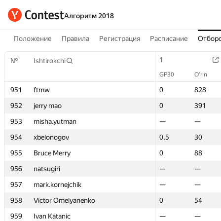
Алгоритм 2018
Положение
Правила
Регистрация
Расписание
Отборо
1
1
№
№
Ishtirokchi
Ishtirokchi
GP30
GP30
O‘rin
O‘rin
951
951
ftmw
ftmw
0
0
828
828
952
952
jerry mao
jerry mao
0
0
391
391
953
953
misha.yutman
misha.yutman
—
—
—
—
954
954
xbelonogov
xbelonogov
0.5
0.5
30
30
955
955
Bruce Merry
Bruce Merry
0
0
88
88
956
956
natsugiri
natsugiri
—
—
—
—
957
957
mark.kornejchik
mark.kornejchik
—
—
—
—
958
958
Victor Omelyanenko
Victor Omelyanenko
0
0
54
54
959
959
Ivan Katanic
Ivan Katanic
—
—
—
—