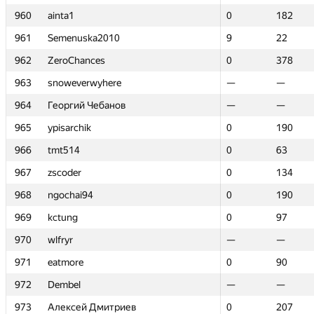
960
960
ainta1
ainta1
0
0
182
182
961
961
Semenuska2010
Semenuska2010
9
9
22
22
962
962
ZeroChances
ZeroChances
0
0
378
378
963
963
snoweverwyhere
snoweverwyhere
—
—
—
—
964
964
Георгий Чебанов
Георгий Чебанов
—
—
—
—
965
965
ypisarchik
ypisarchik
0
0
190
190
966
966
tmt514
tmt514
0
0
63
63
967
967
zscoder
zscoder
0
0
134
134
968
968
ngochai94
ngochai94
0
0
190
190
969
969
kctung
kctung
0
0
97
97
970
970
wlfryr
wlfryr
—
—
—
—
971
971
eatmore
eatmore
0
0
90
90
972
972
Dembel
Dembel
—
—
—
—
973
973
Алексей Дмитриев
Алексей Дмитриев
0
0
207
207