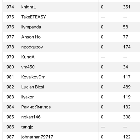
974
974
knightL
knightL
0
0
351
351
975
975
TakeETEASY
TakeETEASY
—
—
—
—
976
976
liympanda
liympanda
0
0
58
58
977
977
Anson Ho
Anson Ho
0
0
77
77
978
978
npodguzov
npodguzov
0
0
174
174
979
979
KungA
KungA
—
—
—
—
980
980
vm450
vm450
0
0
34
34
981
981
KovalkovDm
KovalkovDm
0
0
117
117
982
982
Lucian Bicsi
Lucian Bicsi
0
0
489
489
983
983
ilyakor
ilyakor
0
0
119
119
984
984
Рамис Ямилов
Рамис Ямилов
0
0
132
132
985
985
ngkan146
ngkan146
0
0
308
308
986
986
tangjz
tangjz
—
—
—
—
987
987
johnathan79717
johnathan79717
0
0
122
122