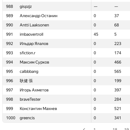
988
988
gispzjz
gispzjz
—
—
—
—
989
989
Александр Останин
Александр Останин
0
0
37
37
990
990
Antti Laaksonen
Antti Laaksonen
0
0
68
68
991
991
imbaovertroll
imbaovertroll
45
45
5
5
992
992
Ильдар Ялалов
Ильдар Ялалов
0
0
223
223
993
993
sfiction.r
sfiction.r
0
0
174
174
994
994
Максим Сурков
Максим Сурков
0
0
466
466
995
995
calbbbang
calbbbang
0
0
565
565
996
996
耿健 張
耿健 張
0
0
199
199
997
997
Игорь Ахметов
Игорь Ахметов
0
0
397
397
998
998
braveTester
braveTester
0
0
284
284
999
999
Константин Махнев
Константин Махнев
0
0
521
521
1000
1000
greencis
greencis
0
0
341
341
1
…
18
19