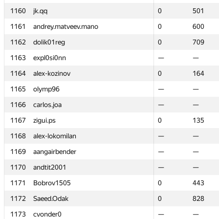
1160
1160
jk.qq
jk.qq
0
0
501
501
1161
1161
andrey.matveev.mano
andrey.matveev.mano
0
0
600
600
1162
1162
dolik01reg
dolik01reg
0
0
709
709
1163
1163
expl0si0nn
expl0si0nn
—
—
—
—
1164
1164
alex-kozinov
alex-kozinov
0
0
164
164
1165
1165
olymp96
olymp96
—
—
—
—
1166
1166
carlos.joa
carlos.joa
—
—
—
—
1167
1167
zigui.ps
zigui.ps
0
0
135
135
1168
1168
alex-lokomilan
alex-lokomilan
—
—
—
—
1169
1169
aangairbender
aangairbender
—
—
—
—
1170
1170
andtit2001
andtit2001
—
—
—
—
1171
1171
Bobrov1505
Bobrov1505
0
0
443
443
1172
1172
Saeed.Odak
Saeed.Odak
0
0
828
828
1173
1173
cvonder0
cvonder0
—
—
—
—