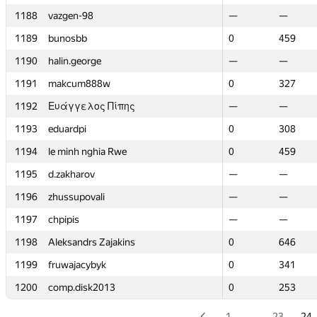
1188
1188
vazgen-98
vazgen-98
—
—
—
—
1189
1189
bunosbb
bunosbb
0
0
459
459
1190
1190
halin.george
halin.george
—
—
—
—
1191
1191
makcum888w
makcum888w
0
0
327
327
1192
1192
Ευάγγελος Πίπης
Ευάγγελος Πίπης
—
—
—
—
1193
1193
eduardpi
eduardpi
0
0
308
308
1194
1194
le minh nghia Rwe
le minh nghia Rwe
0
0
459
459
1195
1195
d.zakharov
d.zakharov
—
—
—
—
1196
1196
zhussupovali
zhussupovali
—
—
—
—
1197
1197
chpipis
chpipis
—
—
—
—
1198
1198
Aleksandrs Zajakins
Aleksandrs Zajakins
0
0
646
646
1199
1199
fruwajacybyk
fruwajacybyk
0
0
341
341
1200
1200
comp.disk2013
comp.disk2013
0
0
253
253
1
…
23
24