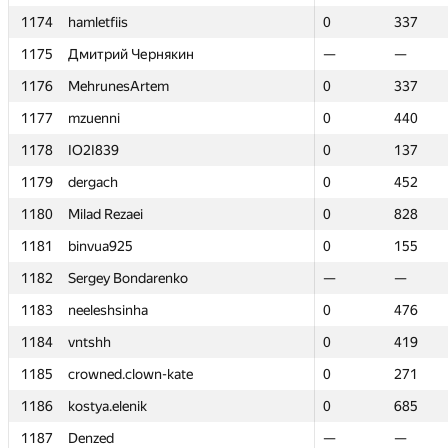
1174
1174
hamletfiis
hamletfiis
0
0
337
337
1175
1175
Дмитрий Чернякин
Дмитрий Чернякин
—
—
—
—
1176
1176
MehrunesArtem
MehrunesArtem
0
0
337
337
1177
1177
mzuenni
mzuenni
0
0
440
440
1178
1178
IO2I839
IO2I839
0
0
137
137
1179
1179
dergach
dergach
0
0
452
452
1180
1180
Milad Rezaei
Milad Rezaei
0
0
828
828
1181
1181
binvua925
binvua925
0
0
155
155
1182
1182
Sergey Bondarenko
Sergey Bondarenko
—
—
—
—
1183
1183
neeleshsinha
neeleshsinha
0
0
476
476
1184
1184
vntshh
vntshh
0
0
419
419
1185
1185
crowned.clown-kate
crowned.clown-kate
0
0
271
271
1186
1186
kostya.elenik
kostya.elenik
0
0
685
685
1187
1187
Denzed
Denzed
—
—
—
—