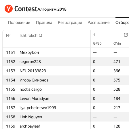
Алгоритм 2018
Положение
Правила
Регистрация
Расписание
Отборо
1
1
№
№
Ishtirokchi
Ishtirokchi
GP30
GP30
O‘rin
O‘rin
1151
1151
Мехрубон
Мехрубон
—
—
—
—
1152
1152
segorov228
segorov228
0
0
471
471
1153
1153
NEU20133823
NEU20133823
0
0
366
366
1154
1154
Игорь Смирнов
Игорь Смирнов
0
0
575
575
1155
1155
noctis.caligo
noctis.caligo
0
0
528
528
1156
1156
Levon Muradyan
Levon Muradyan
0
0
184
184
1157
1157
ilya-pchelintsev1999
ilya-pchelintsev1999
0
0
217
217
1158
1158
Linh Nguyen
Linh Nguyen
—
—
—
—
1159
1159
archbayleef
archbayleef
0
0
128
128