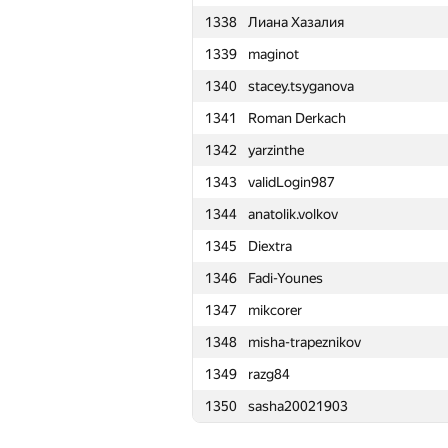
1338
Лиана Хазалия
1315
ruslan02129
1339
maginot
1316
edik-forever
1340
stacey.tsyganova
1317
grishutin.ai@diht.yaconnect.co
1341
Roman Derkach
1318
alex9x99
1342
yarzinthe
1319
icnhoukdsiih
1343
validLogin987
1320
Anton Kahn
1344
anatolik.volkov
1321
ivanilos
1345
Diextra
1322
longhuenchan
1346
Fadi-Younes
1323
Никита
1347
mikcorer
1324
hamlet.mikaelyan
1348
misha-trapeznikov
1325
ne0n2713
1349
razg84
1326
sementry
1350
sasha20021903
1327
andrew.mischenko8
1328
Денис Цьоменко