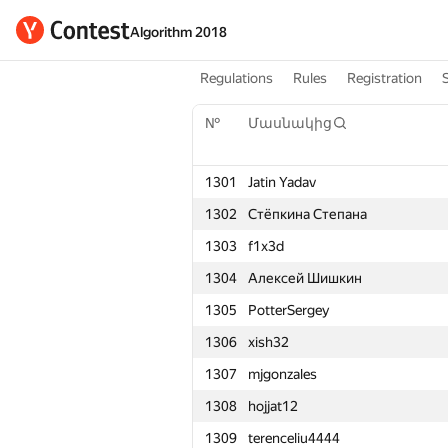
Algorithm 2018
Regulations
Rules
Registration
№
Մասնակից
1301
Jatin Yadav
1302
Стёпкина Степана
1303
f1x3d
1304
Алексей Шишкин
1305
PotterSergey
1306
xish32
1307
mjgonzales
1308
hojjat12
1309
terenceliu4444