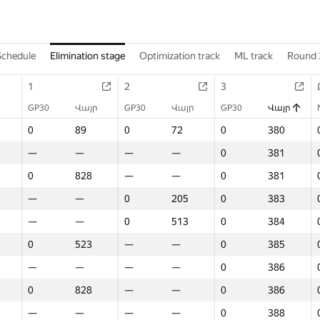
Schedule
Elimination stage
Optimization track
ML track
Round 
1
2
3
GP30
Վայր
GP30
Վայր
GP30
Վայր
0
89
0
72
0
380
—
—
—
—
0
381
0
828
—
—
0
381
—
—
0
205
0
383
—
—
0
513
0
384
0
523
—
—
0
385
—
—
—
—
0
386
0
828
—
—
0
386
—
—
—
—
0
388