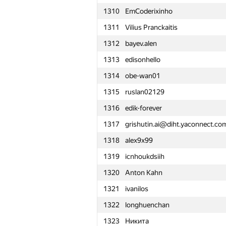
1310
EmCoderixinho
1311
Vilius Pranckaitis
1312
bayev.alen
1313
edisonhello
1314
obe-wan01
1315
ruslan02129
1316
edik-forever
1317
grishutin.ai@diht.yaconnect.co
1318
alex9x99
1319
icnhoukdsiih
1320
Anton Kahn
1321
ivanilos
1322
longhuenchan
№
Մասնակից
1323
Никита