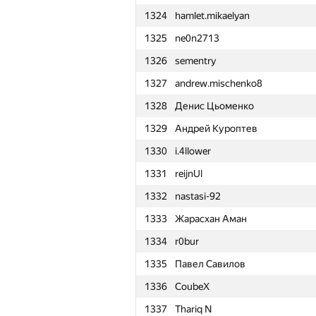
1324
hamlet.mikaelyan
1301
Jatin Yadav
1325
ne0n2713
1302
Стёпкина Степана
1326
sementry
1303
f1x3d
1327
andrew.mischenko8
1304
Алексей Шишкин
1328
Денис Цьоменко
1305
PotterSergey
1329
Андрей Куроптев
1306
xish32
1330
i.4llower
1307
mjgonzales
1331
reijnUl
1308
hojjat12
1332
nastasi-92
1309
terenceliu4444
1333
Жарасхан Аман
1310
EmCoderixinho
1334
r0bur
1311
Vilius Pranckaitis
1335
Павел Савилов
1312
bayev.alen
1336
CoubeX
1313
edisonhello
1337
Thariq N
1314
obe-wan01