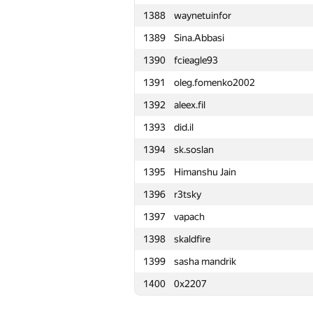
1388
waynetuinfor
1365
alexandra.olemskaya
1389
Sina.Abbasi
1366
brain822
1390
fcieagle93
1367
snoward
1391
oleg.fomenko2002
1368
mku
1392
aleex.fil
1369
super.hero27
1393
did.il
1370
Nurlan Kenzhebekov
1394
sk.soslan
1371
Gazizbek7
1395
Himanshu Jain
1372
Евгения
1396
r3tsky
1373
alex.chukharev
1397
vapach
1374
yevshin
1398
skaldfire
1375
maxinua
1399
sasha mandrik
1376
harlovm
1400
0x2207
1377
Shiz0
1378
av.fedchenko