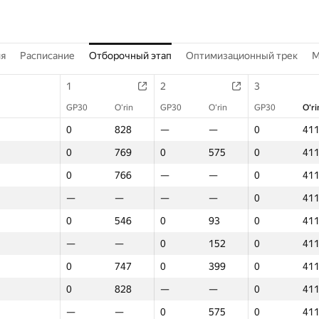
ия
Расписание
Отборочный этап
Оптимизационный трек
M
1
2
3
GP30
O‘rin
GP30
O‘rin
GP30
O‘ri
0
828
—
—
0
41
0
769
0
575
0
41
0
766
—
—
0
41
—
—
—
—
0
41
0
546
0
93
0
41
—
—
0
152
0
41
0
747
0
399
0
41
0
828
—
—
0
41
—
—
0
575
0
41