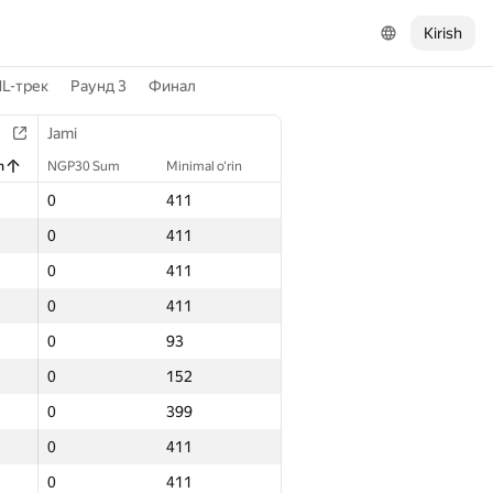
Kirish
L-трек
Раунд 3
Финал
Jami
n
NGP30 Sum
Minimal o‘rin
1
0
411
1
0
411
1
0
411
1
0
411
1
0
93
1
0
152
1
0
399
1
0
411
1
0
411