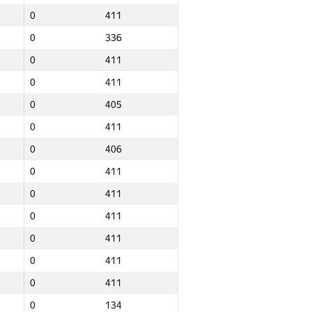
1
0
411
1
0
336
1
0
411
1
0
411
1
0
405
1
0
411
1
0
406
1
0
411
1
0
411
1
0
411
1
0
411
1
0
411
1
0
411
Jami
1
0
134
n
NGP30 Sum
Minimal o‘rin