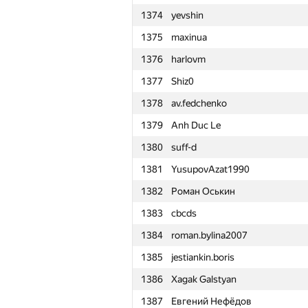
1374
yevshin
1351
java.dev.m.ar
1375
maxinua
1352
vlasovs2
1376
harlovm
1353
Renir VII
1377
Shiz0
1354
vlttf
1378
av.fedchenko
1355
KostyaVilcheuski
1379
Anh Duc Le
1356
timeits
1380
suff-d
1357
Сергей Козуб
1381
YusupovAzat1990
1358
vidunov503
1382
Роман Оськин
1359
bivstroganov
1383
cbcds
1360
surfaceactivesubstance
1384
roman.bylina2007
1361
Sokolov
1385
jestiankin.boris
1362
Mr.jexembayev
1386
Xagak Galstyan
1363
Kmakxum
1387
Евгений Нефёдов
1364
Никита Череззаборногузаде