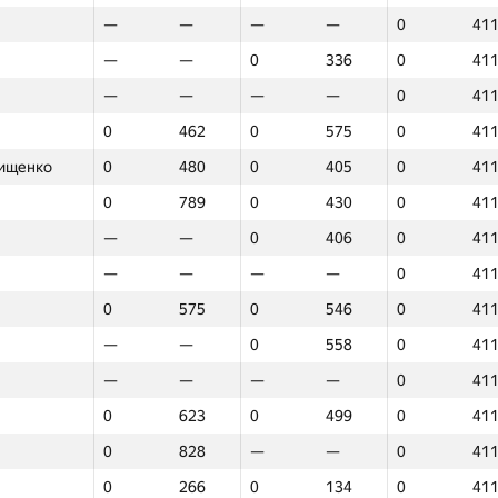
—
—
—
—
0
41
—
—
0
336
0
41
—
—
—
—
0
41
0
462
0
575
0
41
рищенко
0
480
0
405
0
41
0
789
0
430
0
41
—
—
0
406
0
41
—
—
—
—
0
41
0
575
0
546
0
41
—
—
0
558
0
41
—
—
—
—
0
41
0
623
0
499
0
41
0
828
—
—
0
41
1
2
3
0
266
0
134
0
41
GP30
O‘rin
GP30
O‘rin
GP30
O‘ri