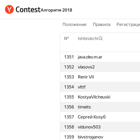
Алгоритм 2018
Положение
Правила
Регистрац
№
Ishtirokchi
1351
java.dev.m.ar
1352
vlasovs2
1353
Renir VII
1354
vlttf
1355
KostyaVilcheuski
1356
timeits
1357
Сергей Козуб
1358
vidunov503
1359
bivstroganov