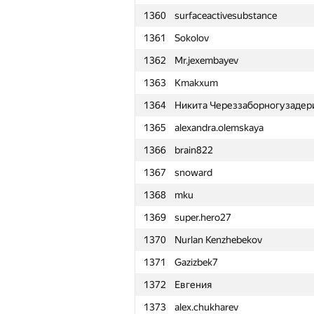
1360
surfaceactivesubstance
1361
Sokolov
1362
Mr.jexembayev
1363
Kmakxum
1364
Никита Череззаборногузаде
1365
alexandra.olemskaya
1366
brain822
1367
snoward
1368
mku
1369
super.hero27
1370
Nurlan Kenzhebekov
1371
Gazizbek7
1372
Евгения
№
Ishtirokchi
1373
alex.chukharev