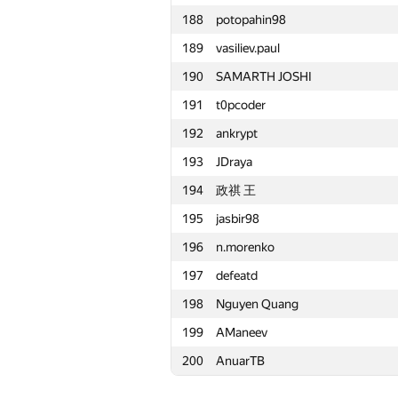
188
potopahin98
165
foreku
189
vasiliev.paul
166
Дмитрий Воронецкий
190
SAMARTH JOSHI
167
Денис Южанин
191
t0pcoder
168
kamil.khadiev
192
ankrypt
169
hirokazu1020
193
JDraya
170
SDI091
194
政祺 王
171
vvarty
195
jasbir98
172
mklimenko29
196
n.morenko
173
griddic
197
defeatd
174
Vladimir Orekhov
198
Nguyen Quang
175
compiler-101
199
AManeev
176
prateek6298
200
AnuarTB
177
andshay
178
debez