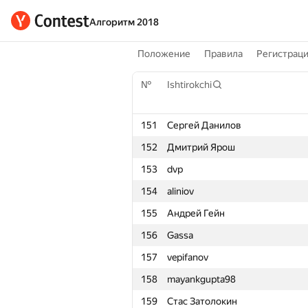
Алгоритм 2018
Положение
Правила
Регистрац
№
Ishtirokchi
151
Сергей Данилов
152
Дмитрий Ярош
153
dvp
154
aliniov
155
Андрей Гейн
156
Gassa
157
vepifanov
158
mayankgupta98
159
Стас Затолокин