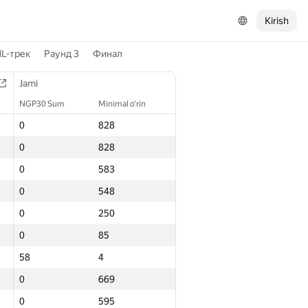
Kirish
L-трек
Раунд 3
Финал
Jami
NGP30 Sum
Minimal o‘rin
0
828
0
828
0
583
0
548
0
250
0
85
58
4
0
669
0
595