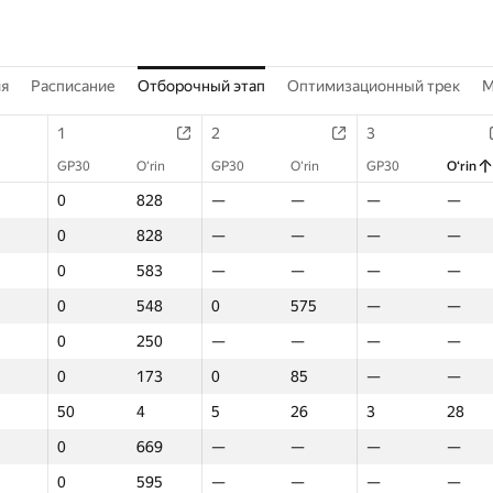
ия
Расписание
Отборочный этап
Оптимизационный трек
M
1
2
3
GP30
O‘rin
GP30
O‘rin
GP30
O‘rin
0
828
—
—
—
—
0
828
—
—
—
—
0
583
—
—
—
—
0
548
0
575
—
—
0
250
—
—
—
—
0
173
0
85
—
—
50
4
5
26
3
28
0
669
—
—
—
—
0
595
—
—
—
—