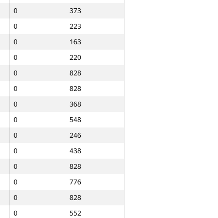
0
373
0
223
0
163
0
220
0
828
0
828
0
368
0
548
0
246
0
438
0
828
0
776
0
828
Jami
0
552
NGP30 Sum
Minimal o‘rin