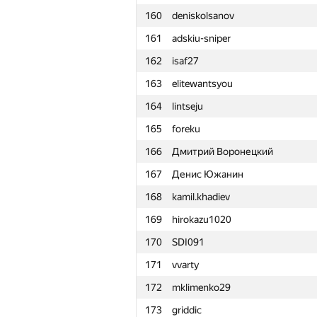
160
deniskolsanov
161
adskiu-sniper
162
isaf27
163
elitewantsyou
164
lintseju
165
foreku
166
Дмитрий Воронецкий
167
Денис Южанин
168
kamil.khadiev
169
hirokazu1020
170
SDI091
171
vvarty
172
mklimenko29
№
Ishtirokchi
173
griddic