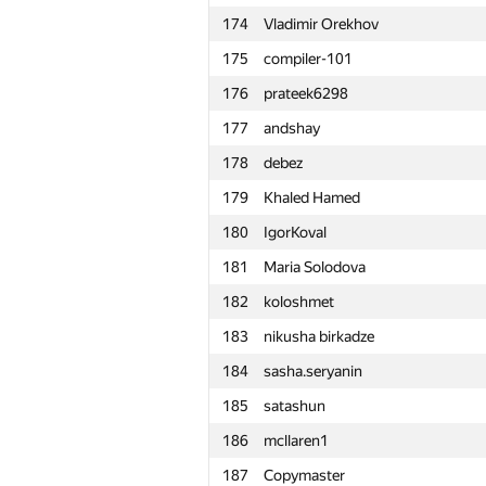
174
Vladimir Orekhov
151
Сергей Данилов
175
compiler-101
152
Дмитрий Ярош
176
prateek6298
153
dvp
177
andshay
154
aliniov
178
debez
155
Андрей Гейн
179
Khaled Hamed
156
Gassa
180
IgorKoval
157
vepifanov
181
Maria Solodova
158
mayankgupta98
182
koloshmet
159
Стас Затолокин
183
nikusha birkadze
160
deniskolsanov
184
sasha.seryanin
161
adskiu-sniper
185
satashun
162
isaf27
186
mcllaren1
163
elitewantsyou
187
Copymaster
164
lintseju