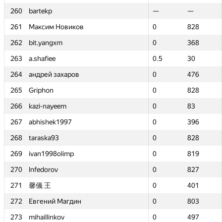
260
260
bartekp
bartekp
—
—
—
—
261
261
Максим Новиков
Максим Новиков
0
0
828
828
262
262
bit.yangxm
bit.yangxm
0
0
368
368
263
263
a.shafiee
a.shafiee
0.5
0.5
30
30
264
264
андрей захаров
андрей захаров
0
0
476
476
265
265
Griphon
Griphon
0
0
828
828
266
266
kazi-nayeem
kazi-nayeem
0
0
83
83
267
267
abhishek1997
abhishek1997
0
0
396
396
268
268
taraska93
taraska93
0
0
828
828
269
269
ivan1998olimp
ivan1998olimp
0
0
819
819
270
270
lnfedorov
lnfedorov
0
0
827
827
271
271
馨儀 王
馨儀 王
0
0
401
401
272
272
Евгений Магдин
Евгений Магдин
0
0
803
803
273
273
mihaillinkov
mihaillinkov
0
0
497
497