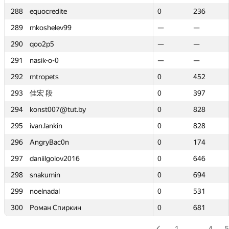
288
288
equocredite
equocredite
0
0
236
236
289
289
mkoshelev99
mkoshelev99
—
—
—
—
290
290
qoo2p5
qoo2p5
—
—
—
—
291
291
nasik-o-0
nasik-o-0
—
—
—
—
292
292
mtropets
mtropets
0
0
452
452
293
293
佳宏 段
佳宏 段
0
0
397
397
294
294
konst007@tut.by
konst007@tut.by
0
0
828
828
295
295
ivan.lankin
ivan.lankin
0
0
828
828
296
296
AngryBac0n
AngryBac0n
0
0
174
174
297
297
daniilgolov2016
daniilgolov2016
0
0
646
646
298
298
snakumin
snakumin
0
0
694
694
299
299
noelnadal
noelnadal
0
0
531
531
300
300
Роман Спиркин
Роман Спиркин
0
0
681
681
1
…
4
5