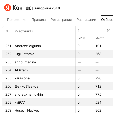
Алгоритм 2018
Положение
Правила
Регистрация
Расписание
Отборо
1
1
№
№
Участник
Участник
GP30
GP30
Место
Место
251
251
AndrewSergunin
AndrewSergunin
0
0
101
101
252
252
Gigi Pataraia
Gigi Pataraia
0
0
368
368
253
253
annbumagina
annbumagina
—
—
—
—
254
254
Al3zzam
Al3zzam
—
—
—
—
255
255
karas.ona
karas.ona
0
0
798
798
256
256
Денис Иванов
Денис Иванов
0
0
712
712
257
257
andrey.khamukhin
andrey.khamukhin
0
0
775
775
258
258
kai977
kai977
0
0
524
524
259
259
Huseyn Haciyev
Huseyn Haciyev
0
0
802
802