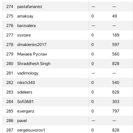
274
274
pastafarianist
pastafarianist
—
—
—
—
275
275
amaksay
amaksay
0
0
49
49
276
276
barzvalera
barzvalera
—
—
—
—
277
277
ssstare
ssstare
0
0
189
189
278
278
dmakienko2017
dmakienko2017
0
0
597
597
279
279
Манаев Руслан
Манаев Руслан
0
0
560
560
280
280
Shraddhesh Singh
Shraddhesh Singh
0
0
828
828
281
281
vadimology
vadimology
—
—
—
—
282
282
nikich340
nikich340
0
0
540
540
283
283
sdeleers
sdeleers
0
0
828
828
284
284
Sofi3681
Sofi3681
0
0
303
303
285
285
e.verganz
e.verganz
0
0
797
797
286
286
pavel
pavel
—
—
—
—
287
287
sergeisuvorov1
sergeisuvorov1
0
0
828
828