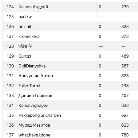
124
124
Кашин Андрей
Кашин Андрей
0
0
270
270
125
125
padese
padese
—
—
—
—
126
126
unishift
unishift
0
0
828
828
127
127
kroneckera
kroneckera
0
0
378
378
128
128
鸿翔 任
鸿翔 任
—
—
—
—
129
129
CurtizJ
CurtizJ
0
0
489
489
130
130
DidiDianyshka
DidiDianyshka
0
0
587
587
131
131
Аникушин Антон
Аникушин Антон
0
0
828
828
132
132
FallenTurret
FallenTurret
0
0
138
138
133
133
Даниил Горшков
Даниил Горшков
0
0
407
407
134
134
Kamal Aghayev
Kamal Aghayev
0
0
828
828
135
135
Pakkapong Sricharoen
Pakkapong Sricharoen
0
0
697
697
136
136
Мурад Мазитов
Мурад Мазитов
0
0
623
623
137
137
what.have.i.done
what.have.i.done
0
0
780
780