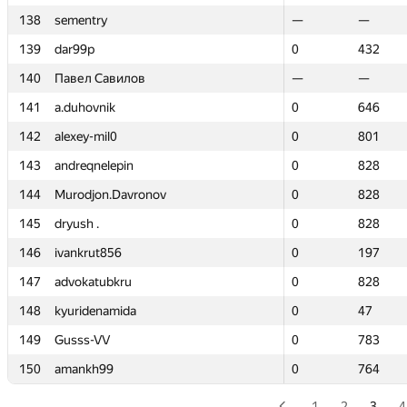
138
138
sementry
sementry
—
—
—
—
139
139
dar99p
dar99p
0
0
432
432
140
140
Павел Савилов
Павел Савилов
—
—
—
—
141
141
a.duhovnik
a.duhovnik
0
0
646
646
142
142
alexey-mil0
alexey-mil0
0
0
801
801
143
143
andreqnelepin
andreqnelepin
0
0
828
828
144
144
Murodjon.Davronov
Murodjon.Davronov
0
0
828
828
145
145
dryush .
dryush .
0
0
828
828
146
146
ivankrut856
ivankrut856
0
0
197
197
147
147
advokatubkru
advokatubkru
0
0
828
828
148
148
kyuridenamida
kyuridenamida
0
0
47
47
149
149
Gusss-VV
Gusss-VV
0
0
783
783
150
150
amankh99
amankh99
0
0
764
764
1
2
3
4