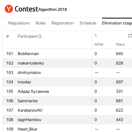
Algorithm 2018
Regulations
Rules
Registration
Schedule
Elimination stag
1
1
#
#
Participant
Participant
GP30
GP30
Place
Place
101
101
BobKerman
BobKerman
0
0
640
640
102
102
makarrodenko
makarrodenko
0
0
828
828
103
103
dmitrymatov
dmitrymatov
—
—
—
—
104
104
iroodaz
iroodaz
0
0
697
697
105
105
Айдар Хусаинов
Айдар Хусаинов
0
0
331
331
106
106
Sammarize
Sammarize
0
0
681
681
107
107
KarabanovAV
KarabanovAV
0
0
622
622
108
108
tagirHamitov
tagirHamitov
0
0
443
443
109
109
Heart_Blue
Heart_Blue
—
—
—
—