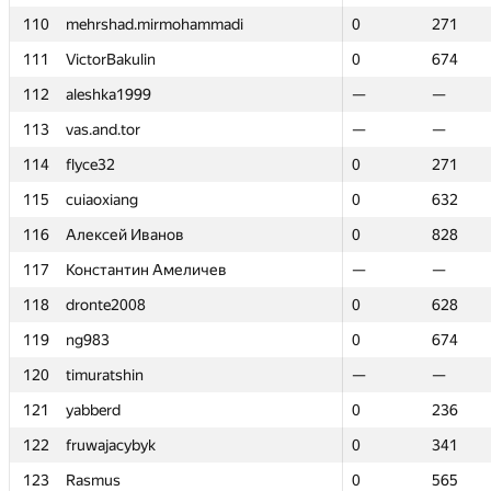
110
110
mehrshad.mirmohammadi
mehrshad.mirmohammadi
0
0
271
271
111
111
VictorBakulin
VictorBakulin
0
0
674
674
112
112
aleshka1999
aleshka1999
—
—
—
—
113
113
vas.and.tor
vas.and.tor
—
—
—
—
114
114
flyce32
flyce32
0
0
271
271
115
115
cuiaoxiang
cuiaoxiang
0
0
632
632
116
116
Алексей Иванов
Алексей Иванов
0
0
828
828
117
117
Константин Амеличев
Константин Амеличев
—
—
—
—
118
118
dronte2008
dronte2008
0
0
628
628
119
119
ng983
ng983
0
0
674
674
120
120
timuratshin
timuratshin
—
—
—
—
121
121
yabberd
yabberd
0
0
236
236
122
122
fruwajacybyk
fruwajacybyk
0
0
341
341
123
123
Rasmus
Rasmus
0
0
565
565