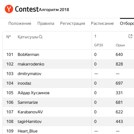
Алгоритм 2018
Положение
Правила
Регистрация
Расписание
Отборо
1
1
№
№
Қатысушы
Қатысушы
GP30
GP30
Орын
Орын
101
101
BobKerman
BobKerman
0
0
640
640
102
102
makarrodenko
makarrodenko
0
0
828
828
103
103
dmitrymatov
dmitrymatov
—
—
—
—
104
104
iroodaz
iroodaz
0
0
697
697
105
105
Айдар Хусаинов
Айдар Хусаинов
0
0
331
331
106
106
Sammarize
Sammarize
0
0
681
681
107
107
KarabanovAV
KarabanovAV
0
0
622
622
108
108
tagirHamitov
tagirHamitov
0
0
443
443
109
109
Heart_Blue
Heart_Blue
—
—
—
—