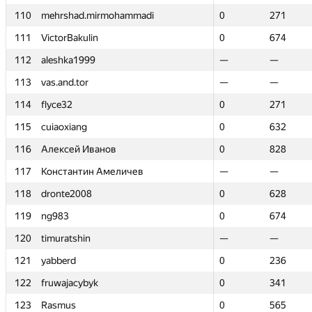
110
110
mehrshad.mirmohammadi
mehrshad.mirmohammadi
0
0
271
271
111
111
VictorBakulin
VictorBakulin
0
0
674
674
112
112
aleshka1999
aleshka1999
—
—
—
—
113
113
vas.and.tor
vas.and.tor
—
—
—
—
114
114
flyce32
flyce32
0
0
271
271
115
115
cuiaoxiang
cuiaoxiang
0
0
632
632
116
116
Алексей Иванов
Алексей Иванов
0
0
828
828
117
117
Константин Амеличев
Константин Амеличев
—
—
—
—
118
118
dronte2008
dronte2008
0
0
628
628
119
119
ng983
ng983
0
0
674
674
120
120
timuratshin
timuratshin
—
—
—
—
121
121
yabberd
yabberd
0
0
236
236
122
122
fruwajacybyk
fruwajacybyk
0
0
341
341
123
123
Rasmus
Rasmus
0
0
565
565