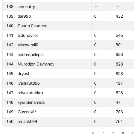
138
138
sementry
sementry
—
—
—
—
139
139
dar99p
dar99p
0
0
432
432
140
140
Павел Савилов
Павел Савилов
—
—
—
—
141
141
a.duhovnik
a.duhovnik
0
0
646
646
142
142
alexey-mil0
alexey-mil0
0
0
801
801
143
143
andreqnelepin
andreqnelepin
0
0
828
828
144
144
Murodjon.Davronov
Murodjon.Davronov
0
0
828
828
145
145
dryush .
dryush .
0
0
828
828
146
146
ivankrut856
ivankrut856
0
0
197
197
147
147
advokatubkru
advokatubkru
0
0
828
828
148
148
kyuridenamida
kyuridenamida
0
0
47
47
149
149
Gusss-VV
Gusss-VV
0
0
783
783
150
150
amankh99
amankh99
0
0
764
764
1
2
3
4