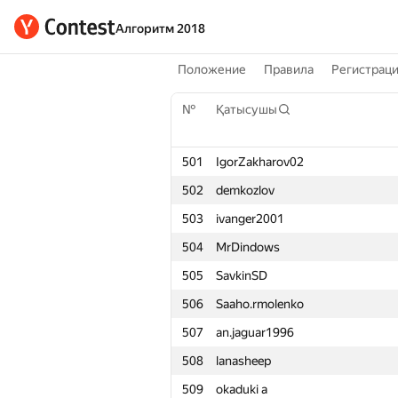
Алгоритм 2018
Положение
Правила
Регистрац
№
Қатысушы
501
IgorZakharov02
502
demkozlov
503
ivanger2001
504
MrDindows
505
SavkinSD
506
Saaho.rmolenko
507
an.jaguar1996
508
lanasheep
509
okaduki a