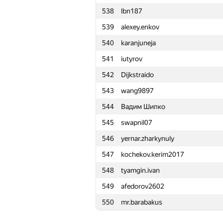
538
lbn187
515
yznovyak
539
alexey.enkov
516
gad dad
540
karanjuneja
517
maxapple
541
iutyrov
518
awa149
542
Dijkstraido
519
nibnalin
543
wang9897
520
admax
544
Вадим Шипко
521
koyumeishi
545
swapnil07
522
mjgonzales
546
yernar.zharkynuly
523
garbart
547
kochekov.kerim2017
524
java.dev.m.ar
548
tyamgin.ivan
525
bunosbb
549
afedorov2602
526
Joshua Mokut
550
mr.barabakus
527
Alex Shekhovtsov
528
NVAL