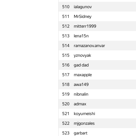
510
ialagunov
511
MrSidney
512
mitterr1999
513
lena15n
514
ramazanov.anvar
515
yznovyak
516
gad dad
517
maxapple
518
awa149
519
nibnalin
520
admax
521
koyumeishi
522
mjgonzales
№
Қатысушы
523
garbart