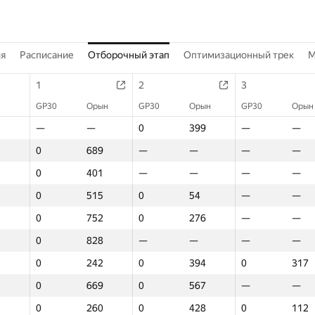
ия
Расписание
Отборочный этап
Оптимизационный трек
M
1
2
3
GP30
Орын
GP30
Орын
GP30
Орын
—
—
0
399
—
—
0
689
—
—
—
—
0
401
—
—
—
—
0
515
0
54
—
—
0
752
0
276
—
—
0
828
—
—
—
—
0
242
0
394
0
317
0
669
0
567
—
—
0
260
0
428
0
112