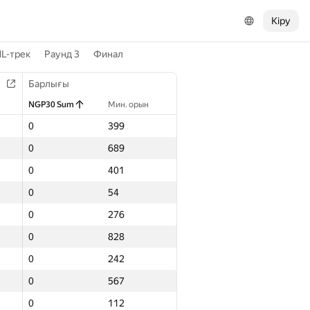
Кіру
L-трек
Раунд 3
Финал
Барлығы
NGP30 Sum
Мин. орын
0
399
0
689
0
401
0
54
0
276
0
828
0
242
0
567
0
112