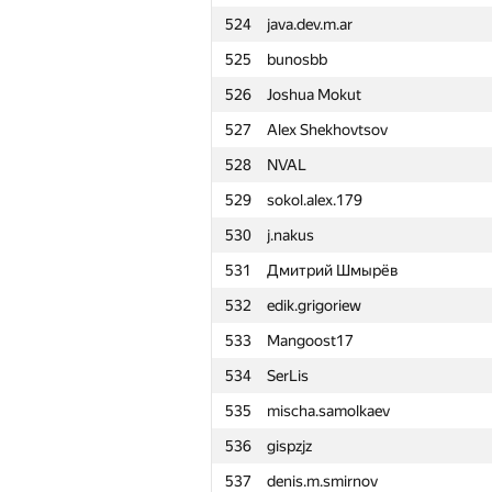
524
java.dev.m.ar
501
IgorZakharov02
525
bunosbb
502
demkozlov
526
Joshua Mokut
503
ivanger2001
527
Alex Shekhovtsov
504
MrDindows
528
NVAL
505
SavkinSD
529
sokol.alex.179
506
Saaho.rmolenko
530
j.nakus
507
an.jaguar1996
531
Дмитрий Шмырёв
508
lanasheep
532
edik.grigoriew
509
okaduki a
533
Mangoost17
510
ialagunov
534
SerLis
511
MrSidney
535
mischa.samolkaev
512
mitterr1999
536
gispzjz
513
lena15n
537
denis.m.smirnov
514
ramazanov.anvar