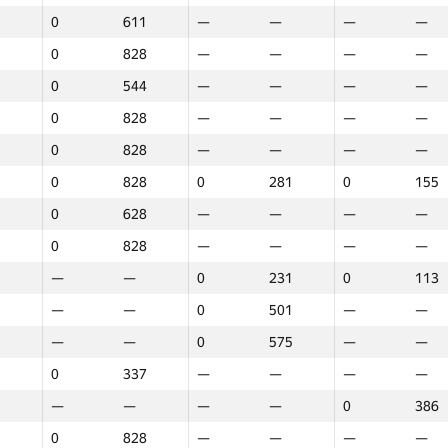
0
611
—
—
—
—
0
828
—
—
—
—
0
544
—
—
—
—
0
828
—
—
—
—
0
828
—
—
—
—
0
828
0
281
0
155
0
628
—
—
—
—
0
828
—
—
—
—
—
—
0
231
0
113
—
—
0
501
—
—
—
—
0
575
—
—
0
337
—
—
—
—
—
—
—
—
0
386
1
2
3
0
828
—
—
—
—
GP30
Орын
GP30
Орын
GP30
Орын