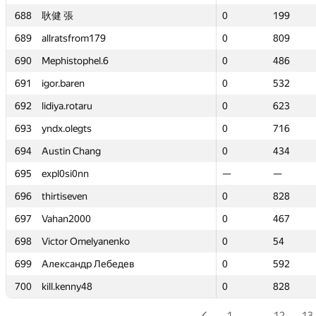
688
688
耿健 張
耿健 張
0
0
199
199
689
689
allratsfrom179
allratsfrom179
0
0
809
809
690
690
Mephistophel.6
Mephistophel.6
0
0
486
486
691
691
igor.baren
igor.baren
0
0
532
532
692
692
lidiya.rotaru
lidiya.rotaru
0
0
623
623
693
693
yndx.olegts
yndx.olegts
0
0
716
716
694
694
Austin Chang
Austin Chang
0
0
434
434
695
695
expl0si0nn
expl0si0nn
—
—
—
—
696
696
thirtiseven
thirtiseven
0
0
828
828
697
697
Vahan2000
Vahan2000
0
0
467
467
698
698
Victor Omelyanenko
Victor Omelyanenko
0
0
54
54
699
699
Александр Лебедев
Александр Лебедев
0
0
592
592
700
700
kill.kenny48
kill.kenny48
0
0
828
828
1
…
12
13