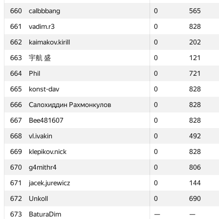
660
660
calbbbang
calbbbang
0
0
565
565
661
661
vadim.r3
vadim.r3
0
0
828
828
662
662
kaimakov.kirill
kaimakov.kirill
0
0
202
202
663
663
宇航 盛
宇航 盛
0
0
121
121
664
664
Phil
Phil
0
0
721
721
665
665
konst-dav
konst-dav
0
0
828
828
666
666
Салохиддин Рахмонкулов
Салохиддин Рахмонкулов
0
0
828
828
667
667
Bee481607
Bee481607
0
0
828
828
668
668
vl.ivakin
vl.ivakin
0
0
492
492
669
669
klepikov.nick
klepikov.nick
0
0
828
828
670
670
g4mithr4
g4mithr4
0
0
806
806
671
671
jacek.jurewicz
jacek.jurewicz
0
0
144
144
672
672
Unkoll
Unkoll
0
0
690
690
673
673
BaturaDim
BaturaDim
—
—
—
—