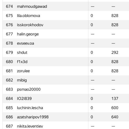
674
674
mahmoudgawad
mahmoudgawad
—
—
—
—
675
675
lila.oblomova
lila.oblomova
0
0
828
828
676
676
isskorokhodov
isskorokhodov
0
0
828
828
677
677
halin.george
halin.george
—
—
—
—
678
678
evseev.oa
evseev.oa
—
—
—
—
679
679
shdut
shdut
0
0
292
292
680
680
f1x3d
f1x3d
0
0
828
828
681
681
zorulee
zorulee
0
0
828
828
682
682
mibig
mibig
—
—
—
—
683
683
psmao20000
psmao20000
—
—
—
—
684
684
IO2I839
IO2I839
0
0
137
137
685
685
luchinin.lescha
luchinin.lescha
0
0
600
600
686
686
azatsharipov1998
azatsharipov1998
0
0
640
640
687
687
nikita.leventiev
nikita.leventiev
—
—
—
—