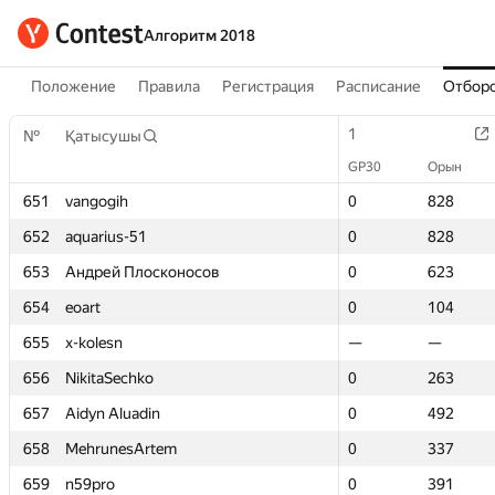
Алгоритм 2018
Положение
Правила
Регистрация
Расписание
Отборо
1
1
№
№
Қатысушы
Қатысушы
GP30
GP30
Орын
Орын
651
651
vangogih
vangogih
0
0
828
828
652
652
aquarius-51
aquarius-51
0
0
828
828
653
653
Андрей Плосконосов
Андрей Плосконосов
0
0
623
623
654
654
eoart
eoart
0
0
104
104
655
655
x-kolesn
x-kolesn
—
—
—
—
656
656
NikitaSechko
NikitaSechko
0
0
263
263
657
657
Aidyn Aluadin
Aidyn Aluadin
0
0
492
492
658
658
MehrunesArtem
MehrunesArtem
0
0
337
337
659
659
n59pro
n59pro
0
0
391
391